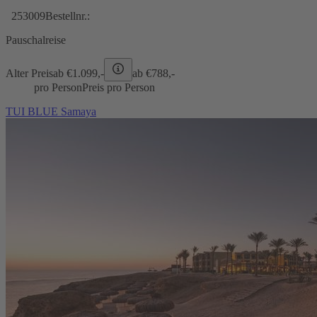
253009
Bestellnr.:
Pauschalreise
Alter Preis
ab €
1.099,-
ab €
788,-
pro Person
Preis pro Person
TUI BLUE Samaya