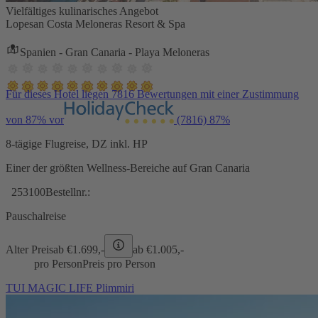
Vielfältiges kulinarisches Angebot
Lopesan Costa Meloneras Resort & Spa
Spanien - Gran Canaria - Playa Meloneras
Für dieses Hotel liegen 7816 Bewertungen mit einer Zustimmung
von 87% vor
(7816)
87%
8-tägige Flugreise, DZ inkl. HP
Einer der größten Wellness-Bereiche auf Gran Canaria
253100
Bestellnr.:
Pauschalreise
Alter Preis
ab €
1.699,-
ab €
1.005,-
pro Person
Preis pro Person
TUI MAGIC LIFE Plimmiri