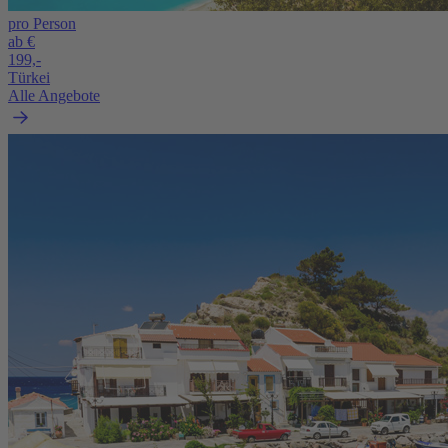
pro Person
ab €
199,-
Türkei
Alle Angebote