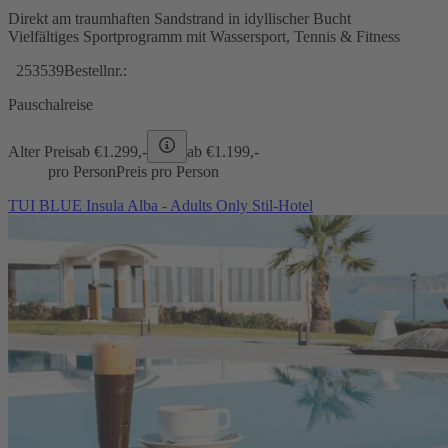
Direkt am traumhaften Sandstrand in idyllischer Bucht
Vielfältiges Sportprogramm mit Wassersport, Tennis & Fitness
253539
Bestellnr.:
Pauschalreise
Alter Preis
ab €
1.299,-
ab €
1.199,-
pro Person
Preis pro Person
TUI BLUE Insula Alba - Adults Only Stil-Hotel