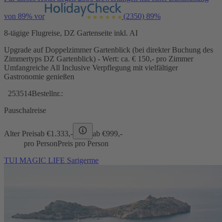
von 89% vor
(2350)
89%
8-tägige Flugreise, DZ Gartenseite inkl. AI
Upgrade auf Doppelzimmer Gartenblick (bei direkter Buchung des
Zimmertyps DZ Gartenblick) - Wert: ca. € 150,- pro Zimmer
Umfangreiche All Inclusive Verpflegung mit vielfältiger
Gastronomie genießen
253514
Bestellnr.:
Pauschalreise
Alter Preis
ab €
1.333,-
ab €
999,-
pro Person
Preis pro Person
TUI MAGIC LIFE Sarigerme