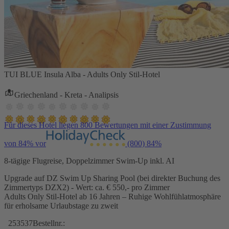
TUI BLUE Insula Alba - Adults Only Stil-Hotel
Griechenland - Kreta - Analipsis
Für dieses Hotel liegen 800 Bewertungen mit einer Zustimmung
von 84% vor
(800)
84%
8-tägige Flugreise, Doppelzimmer Swim-Up inkl. AI
Upgrade auf DZ Swim Up Sharing Pool (bei direkter Buchung des
Zimmertyps DZX2) - Wert: ca. € 550,- pro Zimmer
Adults Only Stil-Hotel ab 16 Jahren – Ruhige Wohlfühlatmosphäre
für erholsame Urlaubstage zu zweit
253537
Bestellnr.: