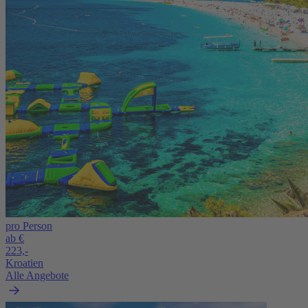
pro Person
ab €
223,-
Kroatien
Alle Angebote