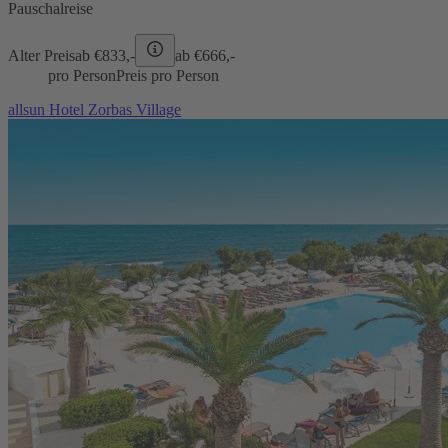
Pauschalreise
Alter Preis
ab €
833,-
ab €
666,-
pro Person
Preis pro Person
allsun Hotel Zorbas Village