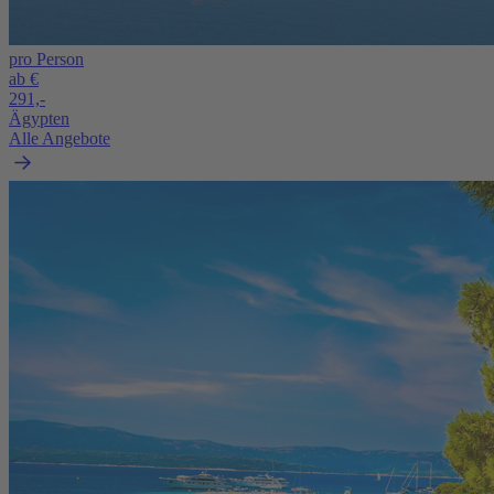
pro Person
ab €
291,-
Ägypten
Alle Angebote