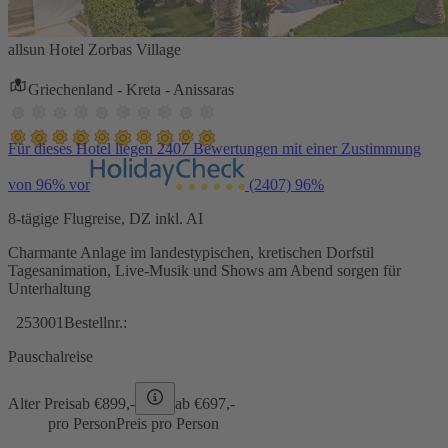
allsun Hotel Zorbas Village
Griechenland - Kreta - Anissaras
Für dieses Hotel liegen 2407 Bewertungen mit einer Zustimmung
von 96% vor
(2407)
96%
8-tägige Flugreise, DZ inkl. AI
Charmante Anlage im landestypischen, kretischen Dorfstil
Tagesanimation, Live-Musik und Shows am Abend sorgen für
Unterhaltung
253001
Bestellnr.:
Pauschalreise
Alter Preis
ab €
899,-
ab €
697,-
pro Person
Preis pro Person