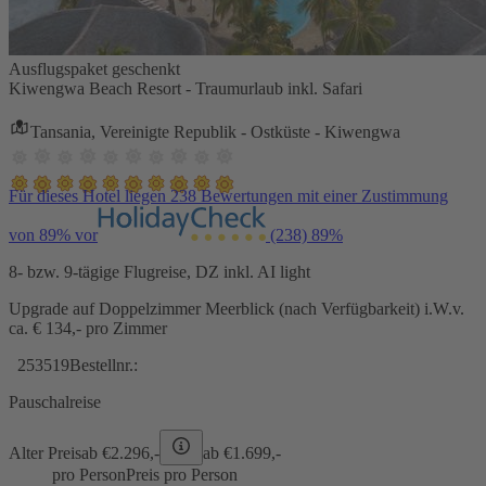
Ausflugspaket geschenkt
Kiwengwa Beach Resort - Traumurlaub inkl. Safari
Tansania, Vereinigte Republik - Ostküste - Kiwengwa
Für dieses Hotel liegen 238 Bewertungen mit einer Zustimmung
von 89% vor
(238)
89%
8- bzw. 9-tägige Flugreise, DZ inkl. AI light
Upgrade auf Doppelzimmer Meerblick (nach Verfügbarkeit) i.W.v.
ca. € 134,- pro Zimmer
253519
Bestellnr.:
Pauschalreise
Alter Preis
ab €
2.296,-
ab €
1.699,-
pro Person
Preis pro Person