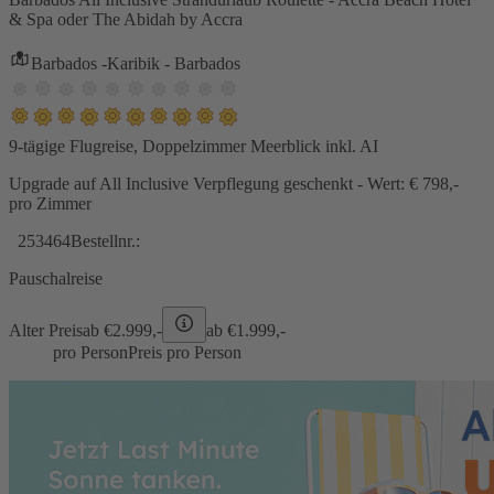
& Spa oder The Abidah by Accra
Barbados -Karibik - Barbados
9-tägige Flugreise, Doppelzimmer Meerblick inkl. AI
Upgrade auf All Inclusive Verpflegung geschenkt - Wert: € 798,-
pro Zimmer
253464
Bestellnr.:
Pauschalreise
Alter Preis
ab €
2.999,-
ab €
1.999,-
pro Person
Preis pro Person