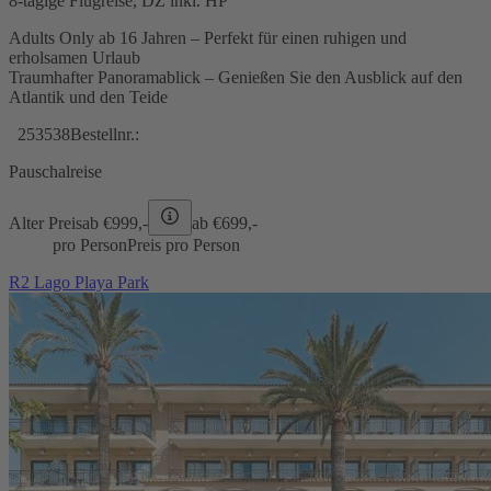
8-tägige Flugreise, DZ inkl. HP
Adults Only ab 16 Jahren – Perfekt für einen ruhigen und
erholsamen Urlaub
Traumhafter Panoramablick – Genießen Sie den Ausblick auf den
Atlantik und den Teide
253538
Bestellnr.:
Pauschalreise
Alter Preis
ab €
999,-
ab €
699,-
pro Person
Preis pro Person
R2 Lago Playa Park