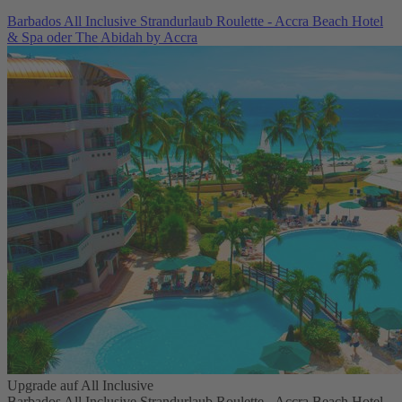
Barbados All Inclusive Strandurlaub Roulette - Accra Beach Hotel
& Spa oder The Abidah by Accra
Upgrade auf All Inclusive
Barbados All Inclusive Strandurlaub Roulette - Accra Beach Hotel