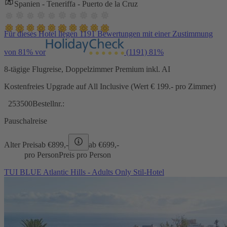
Spanien - Teneriffa - Puerto de la Cruz
Für dieses Hotel liegen 1191 Bewertungen mit einer Zustimmung
von 81% vor
(1191)
81%
8-tägige Flugreise, Doppelzimmer Premium inkl. AI
Kostenfreies Upgrade auf All Inclusive (Wert € 199.- pro Zimmer)
253500
Bestellnr.:
Pauschalreise
Alter Preis
ab €
899,-
ab €
699,-
pro Person
Preis pro Person
TUI BLUE Atlantic Hills - Adults Only Stil-Hotel