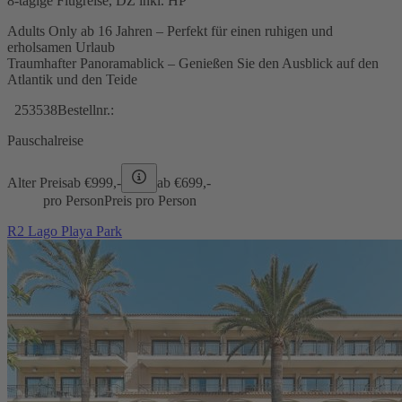
8-tägige Flugreise, DZ inkl. HP
Adults Only ab 16 Jahren – Perfekt für einen ruhigen und
erholsamen Urlaub
Traumhafter Panoramablick – Genießen Sie den Ausblick auf den
Atlantik und den Teide
253538
Bestellnr.:
Pauschalreise
Alter Preis
ab €
999,-
ab €
699,-
pro Person
Preis pro Person
R2 Lago Playa Park