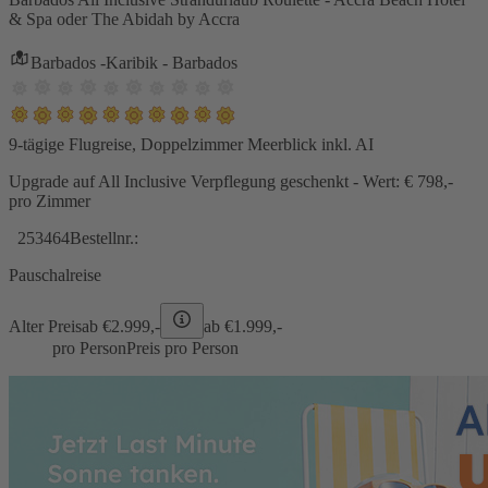
& Spa oder The Abidah by Accra
Barbados -Karibik - Barbados
9-tägige Flugreise, Doppelzimmer Meerblick inkl. AI
Upgrade auf All Inclusive Verpflegung geschenkt - Wert: € 798,-
pro Zimmer
253464
Bestellnr.:
Pauschalreise
Alter Preis
ab €
2.999,-
ab €
1.999,-
pro Person
Preis pro Person