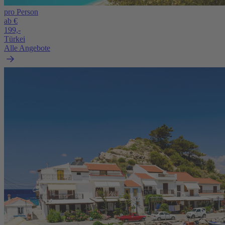
pro Person
ab €
199,-
Türkei
Alle Angebote