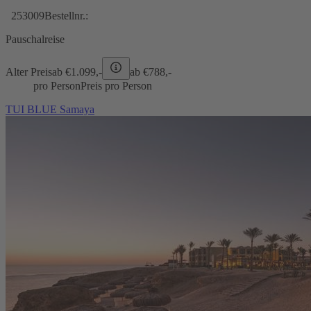
253009
Bestellnr.:
Pauschalreise
Alter Preis
ab €
1.099,-
ab €
788,-
pro Person
Preis pro Person
TUI BLUE Samaya