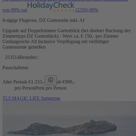
von 89% vor
(2350)
89%
8-tägige Flugreise, DZ Gartenseite inkl. AI
Upgrade auf Doppelzimmer Gartenblick (bei direkter Buchung des
Zimmertyps DZ Gartenblick) - Wert: ca. € 150,- pro Zimmer
Umfangreiche All Inclusive Verpflegung mit vielfältiger
Gastronomie genießen
253514
Bestellnr.:
Pauschalreise
Alter Preis
ab €
1.333,-
ab €
999,-
pro Person
Preis pro Person
TUI MAGIC LIFE Sarigerme