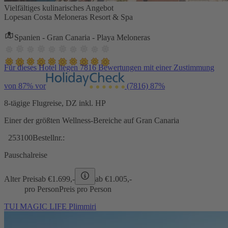
Vielfältiges kulinarisches Angebot
Lopesan Costa Meloneras Resort & Spa
Spanien - Gran Canaria - Playa Meloneras
Für dieses Hotel liegen 7816 Bewertungen mit einer Zustimmung
von 87% vor
(7816)
87%
8-tägige Flugreise, DZ inkl. HP
Einer der größten Wellness-Bereiche auf Gran Canaria
253100
Bestellnr.:
Pauschalreise
Alter Preis
ab €
1.699,-
ab €
1.005,-
pro Person
Preis pro Person
TUI MAGIC LIFE Plimmiri