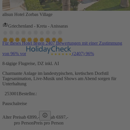
allsun Hotel Zorbas Village
Griechenland - Kreta - Anissaras
Für dieses Hotel liegen 2407 Bewertungen mit einer Zustimmung
von 96% vor
(2407)
96%
8-tägige Flugreise, DZ inkl. AI
Charmante Anlage im landestypischen, kretischen Dorfstil
Tagesanimation, Live-Musik und Shows am Abend sorgen für
Unterhaltung
253001
Bestellnr.:
Pauschalreise
Alter Preis
ab €
899,-
ab €
697,-
pro Person
Preis pro Person