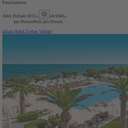
Pauschalreise
Alter Preis
ab €
833,-
ab €
666,-
pro Person
Preis pro Person
allsun Hotel Zorbas Village