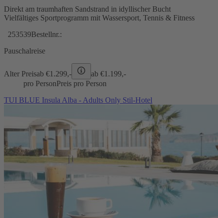
Direkt am traumhaften Sandstrand in idyllischer Bucht
Vielfältiges Sportprogramm mit Wassersport, Tennis & Fitness
253539
Bestellnr.:
Pauschalreise
Alter Preis
ab €
1.299,-
ab €
1.199,-
pro Person
Preis pro Person
TUI BLUE Insula Alba - Adults Only Stil-Hotel