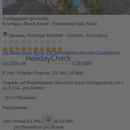
Ausflugspaket geschenkt
Kiwengwa Beach Resort - Traumurlaub inkl. Safari
Tansania, Vereinigte Republik - Ostküste - Kiwengwa
Für dieses Hotel liegen 238 Bewertungen mit einer Zustimmung
von 89% vor
(238)
89%
8- bzw. 9-tägige Flugreise, DZ inkl. AI light
Upgrade auf Doppelzimmer Meerblick (nach Verfügbarkeit) i.W.v.
ca. € 134,- pro Zimmer
253519
Bestellnr.:
Pauschalreise
Alter Preis
ab €
2.296,-
ab €
1.699,-
pro Person
Preis pro Person