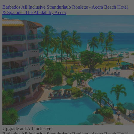
Barbados All Inclusive Strandurlaub Roulette - Accra Beach Hotel
& Spa oder The Abidah by Accra
Upgrade auf All Inclusive
Barbados All Inclusive Strandurlaub Roulette - Accra Beach Hotel