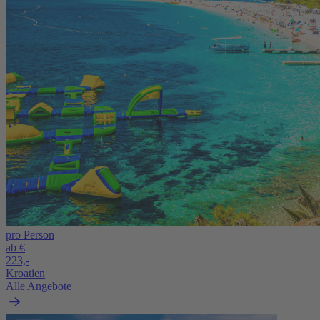
pro Person
ab €
223,-
Kroatien
Alle Angebote