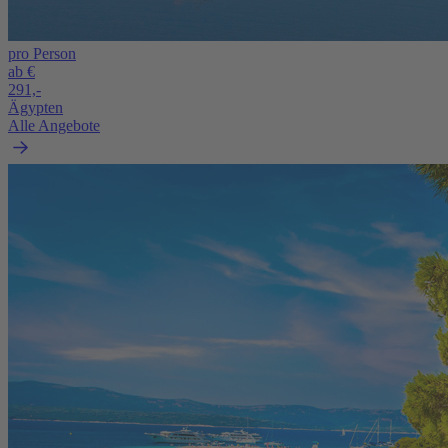
pro Person
ab €
291,-
Ägypten
Alle Angebote