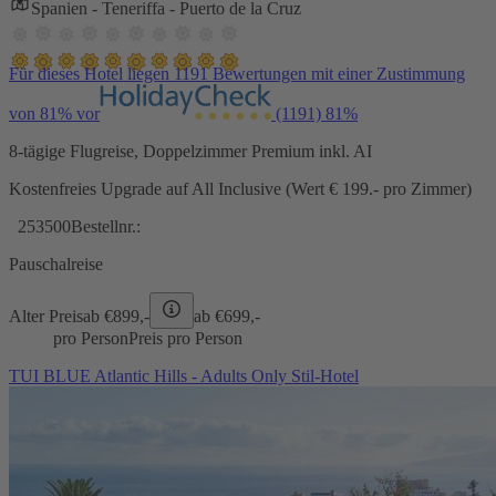
Spanien - Teneriffa - Puerto de la Cruz
Für dieses Hotel liegen 1191 Bewertungen mit einer Zustimmung
von 81% vor
(1191)
81%
8-tägige Flugreise, Doppelzimmer Premium inkl. AI
Kostenfreies Upgrade auf All Inclusive (Wert € 199.- pro Zimmer)
253500
Bestellnr.:
Pauschalreise
Alter Preis
ab €
899,-
ab €
699,-
pro Person
Preis pro Person
TUI BLUE Atlantic Hills - Adults Only Stil-Hotel