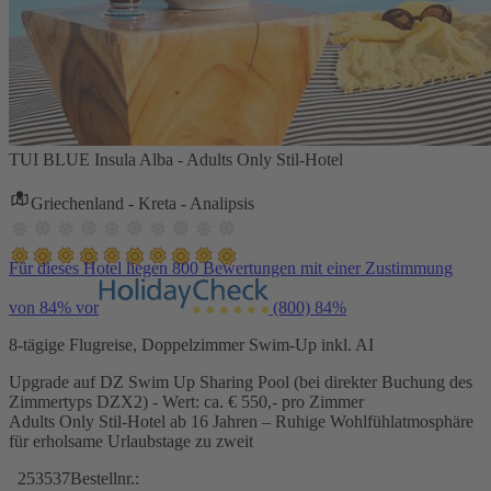
TUI BLUE Insula Alba - Adults Only Stil-Hotel
Griechenland - Kreta - Analipsis
Für dieses Hotel liegen 800 Bewertungen mit einer Zustimmung
von 84% vor
(800)
84%
8-tägige Flugreise, Doppelzimmer Swim-Up inkl. AI
Upgrade auf DZ Swim Up Sharing Pool (bei direkter Buchung des
Zimmertyps DZX2) - Wert: ca. € 550,- pro Zimmer
Adults Only Stil-Hotel ab 16 Jahren – Ruhige Wohlfühlatmosphäre
für erholsame Urlaubstage zu zweit
253537
Bestellnr.: