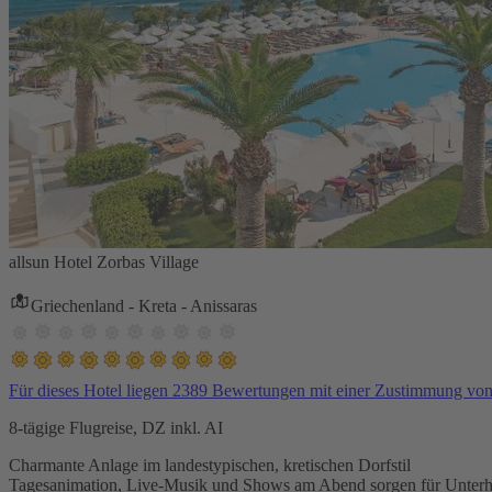
allsun Hotel Zorbas Village
Griechenland - Kreta - Anissaras
Für dieses Hotel liegen 2389 Bewertungen mit einer Zustimmung vo
8-tägige Flugreise, DZ inkl. AI
Charmante Anlage im landestypischen, kretischen Dorfstil
Tagesanimation, Live-Musik und Shows am Abend sorgen für Unterh