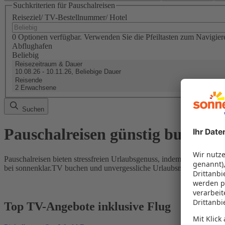
Suchkriterien für Pauschalreisen
Reiseziel/ TV-Bestellnummer/ Hotel
0 Optionen verfügbar. Verwenden Sie die Pfeiltasten zum Navigier
Abflughafen
Beliebig
Reisezeitraum & Dauer
10.08.26 - 10.11.26, Beliebige Dauer
Reisende
2 Erwachsene
Suchen
Pauschalreisen günstig buchen
Pauschalreisen bieten stressfreien Urlaubsgenuss, indem Flug und Hot
bei sonnenklar.TV buchen und unvergessliche Urlaubsmomente erleb
Top TV-Angebote inklusive Flug