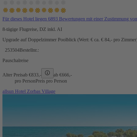
Für dieses Hotel liegen 6893 Bewertungen mit einer Zustimmung vo
8-tägige Flugreise, DZ inkl. AI
Upgrade auf Doppelzimmer Poolblick (Wert: € ca. € 84,- pro Zimmer) 
253504
Bestellnr.:
Pauschalreise
Alter Preis
ab €
833,-
ab €
666,-
pro Person
Preis pro Person
allsun Hotel Zorbas Village