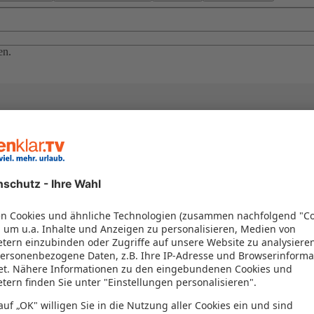
en.
el in einem Paket kombiniert werden – das spart Zeit und Geld. Nutzen 
en!