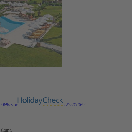
n 96% vor
(2389)
96%
altung