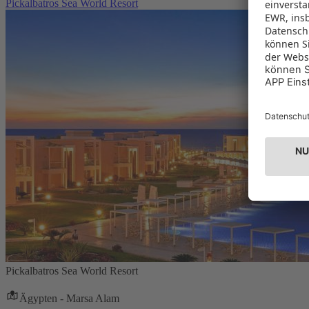
Pickalbatros Sea World Resort
Pickalbatros Sea World Resort
Ägypten - Marsa Alam