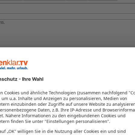
en.
el in einem Paket kombiniert werden – das spart Zeit und Geld. Nutzen 
en!