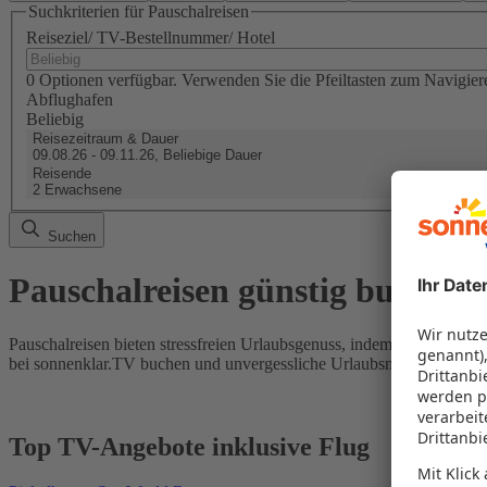
Suchkriterien für Pauschalreisen
Reiseziel/ TV-Bestellnummer/ Hotel
0 Optionen verfügbar. Verwenden Sie die Pfeiltasten zum Navigier
Abflughafen
Beliebig
Reisezeitraum & Dauer
09.08.26 - 09.11.26, Beliebige Dauer
Reisende
2 Erwachsene
Suchen
Pauschalreisen günstig buchen
Pauschalreisen bieten stressfreien Urlaubsgenuss, indem Flug und Hot
bei sonnenklar.TV buchen und unvergessliche Urlaubsmomente erleb
Top TV-Angebote inklusive Flug