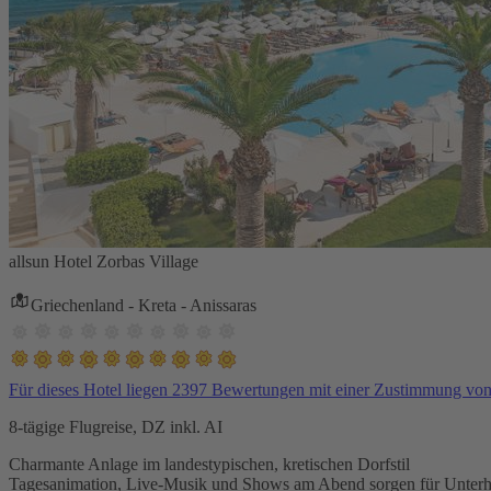
allsun Hotel Zorbas Village
Griechenland - Kreta - Anissaras
Für dieses Hotel liegen 2397 Bewertungen mit einer Zustimmung vo
8-tägige Flugreise, DZ inkl. AI
Charmante Anlage im landestypischen, kretischen Dorfstil
Tagesanimation, Live-Musik und Shows am Abend sorgen für Unterh