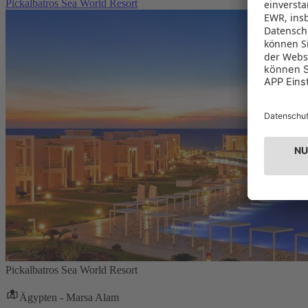
Pickalbatros Sea World Resort
Pickalbatros Sea World Resort
Ägypten - Marsa Alam