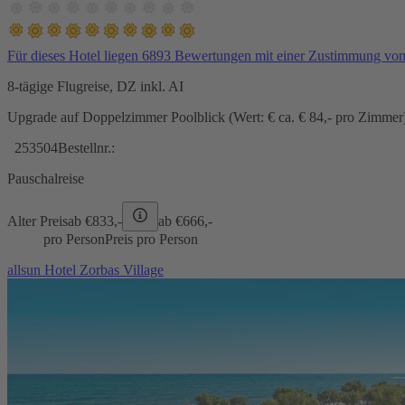
Für dieses Hotel liegen 6893 Bewertungen mit einer Zustimmung vo
8-tägige Flugreise, DZ inkl. AI
Upgrade auf Doppelzimmer Poolblick (Wert: € ca. € 84,- pro Zimmer) 
253504
Bestellnr.:
Pauschalreise
Alter Preis
ab €
833,-
ab €
666,-
pro Person
Preis pro Person
allsun Hotel Zorbas Village