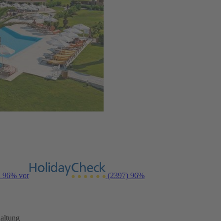
n 96% vor
(2397)
96%
altung