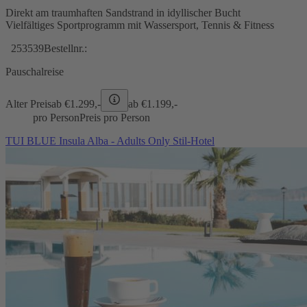
Direkt am traumhaften Sandstrand in idyllischer Bucht
Vielfältiges Sportprogramm mit Wassersport, Tennis & Fitness
253539
Bestellnr.:
Pauschalreise
Alter Preis
ab €
1.299,-
ab €
1.199,-
pro Person
Preis pro Person
TUI BLUE Insula Alba - Adults Only Stil-Hotel