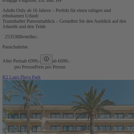
8-tägige Flugreise, DZ inkl. HP
Adults Only ab 16 Jahren – Perfekt für einen ruhigen und
erholsamen Urlaub
Traumhafter Panoramablick – Genießen Sie den Ausblick auf den
Atlantik und den Teide
253538
Bestellnr.:
Pauschalreise
Alter Preis
ab €
999,-
ab €
699,-
pro Person
Preis pro Person
R2 Lago Playa Park