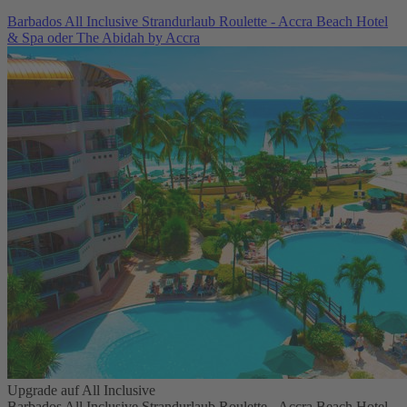
Barbados All Inclusive Strandurlaub Roulette - Accra Beach Hotel
& Spa oder The Abidah by Accra
Upgrade auf All Inclusive
Barbados All Inclusive Strandurlaub Roulette - Accra Beach Hotel