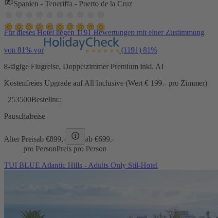
Spanien - Teneriffa - Puerto de la Cruz
Für dieses Hotel liegen 1191 Bewertungen mit einer Zustimmung
von 81% vor
(1191)
81%
8-tägige Flugreise, Doppelzimmer Premium inkl. AI
Kostenfreies Upgrade auf All Inclusive (Wert € 199.- pro Zimmer)
253500
Bestellnr.:
Pauschalreise
Alter Preis
ab €
899,-
ab €
699,-
pro Person
Preis pro Person
TUI BLUE Atlantic Hills - Adults Only Stil-Hotel