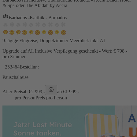
& Spa oder The Abidah by Accra
Barbados -Karibik - Barbados
9-tägige Flugreise, Doppelzimmer Meerblick inkl. AI
Upgrade auf All Inclusive Verpflegung geschenkt - Wert: € 798,-
pro Zimmer
253464
Bestellnr.:
Pauschalreise
Alter Preis
ab €
2.999,-
ab €
1.999,-
pro Person
Preis pro Person