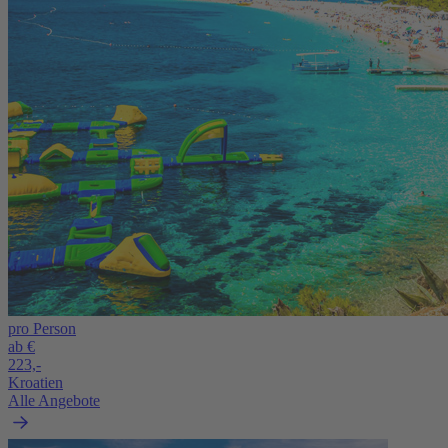
pro Person
ab €
223,-
Kroatien
Alle Angebote