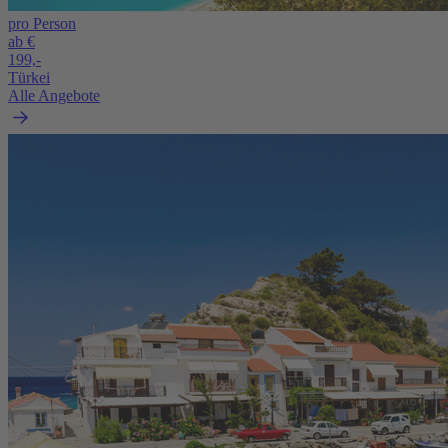
pro Person
ab €
199,-
Türkei
Alle Angebote