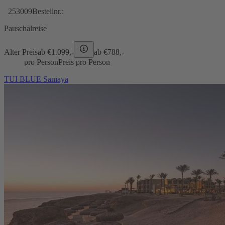
253009
Bestellnr.:
Pauschalreise
Alter Preis
ab €
1.099,-
ab €
788,-
pro Person
Preis pro Person
TUI BLUE Samaya