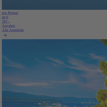
pro Person
ab €
291,-
Ägypten
Alle Angebote