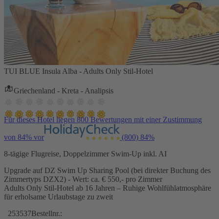
TUI BLUE Insula Alba - Adults Only Stil-Hotel
Griechenland - Kreta - Analipsis
Für dieses Hotel liegen 800 Bewertungen mit einer Zustimmung
von 84% vor
(800)
84%
8-tägige Flugreise, Doppelzimmer Swim-Up inkl. AI
Upgrade auf DZ Swim Up Sharing Pool (bei direkter Buchung des
Zimmertyps DZX2) - Wert: ca. € 550,- pro Zimmer
Adults Only Stil-Hotel ab 16 Jahren – Ruhige Wohlfühlatmosphäre
für erholsame Urlaubstage zu zweit
253537
Bestellnr.: