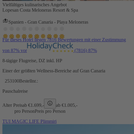
Vielfältiges kulinarisches Angebot
Lopesan Costa Meloneras Resort & Spa
Spanien - Gran Canaria - Playa Meloneras
Für dieses Hotel liegen 7816 Bewertungen mit einer Zustimmung
von 87% vor
(7816)
87%
8-tägige Flugreise, DZ inkl. HP
Einer der größten Wellness-Bereiche auf Gran Canaria
253100
Bestellnr.:
Pauschalreise
Alter Preis
ab €
1.699,-
ab €
1.005,-
pro Person
Preis pro Person
TUI MAGIC LIFE Plimmiri