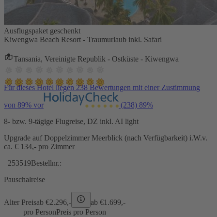
Ausflugspaket geschenkt
Kiwengwa Beach Resort - Traumurlaub inkl. Safari
Tansania, Vereinigte Republik - Ostküste - Kiwengwa
Für dieses Hotel liegen 238 Bewertungen mit einer Zustimmung
von 89% vor
(238)
89%
8- bzw. 9-tägige Flugreise, DZ inkl. AI light
Upgrade auf Doppelzimmer Meerblick (nach Verfügbarkeit) i.W.v.
ca. € 134,- pro Zimmer
253519
Bestellnr.:
Pauschalreise
Alter Preis
ab €
2.296,-
ab €
1.699,-
pro Person
Preis pro Person