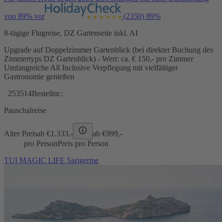
von 89% vor
(2350)
89%
8-tägige Flugreise, DZ Gartenseite inkl. AI
Upgrade auf Doppelzimmer Gartenblick (bei direkter Buchung des
Zimmertyps DZ Gartenblick) - Wert: ca. € 150,- pro Zimmer
Umfangreiche All Inclusive Verpflegung mit vielfältiger
Gastronomie genießen
253514
Bestellnr.:
Pauschalreise
Alter Preis
ab €
1.333,-
ab €
999,-
pro Person
Preis pro Person
TUI MAGIC LIFE Sarigerme