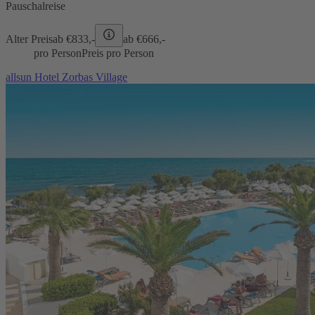
Pauschalreise
Alter Preis
ab €
833,-
ab €
666,-
pro Person
Preis pro Person
allsun Hotel Zorbas Village