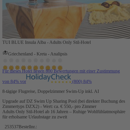
TUI BLUE Insula Alba - Adults Only Stil-Hotel
Griechenland - Kreta - Analipsis
Für dieses Hotel liegen 800 Bewertungen mit einer Zustimmung
von 84% vor
(800)
84%
8-tägige Flugreise, Doppelzimmer Swim-Up inkl. AI
Upgrade auf DZ Swim Up Sharing Pool (bei direkter Buchung des
Zimmertyps DZX2) - Wert: ca. € 550,- pro Zimmer
Adults Only Stil-Hotel ab 16 Jahren – Ruhige Wohlfühlatmosphäre
für erholsame Urlaubstage zu zweit
253537
Bestellnr.: