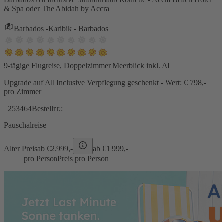
& Spa oder The Abidah by Accra
Barbados -Karibik - Barbados
9-tägige Flugreise, Doppelzimmer Meerblick inkl. AI
Upgrade auf All Inclusive Verpflegung geschenkt - Wert: € 798,-
pro Zimmer
253464
Bestellnr.:
Pauschalreise
Alter Preis
ab €
2.999,-
ab €
1.999,-
pro Person
Preis pro Person