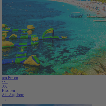
pro Person
ab €
302,-
Kroatien
Alle Angebote