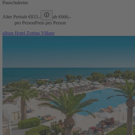
Pauschalreise
Alter Preis
ab €
833,-
ab €
666,-
pro Person
Preis pro Person
allsun Hotel Zorbas Village