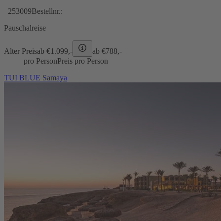
253009
Bestellnr.:
Pauschalreise
Alter Preis
ab €
1.099,-
ab €
788,-
pro Person
Preis pro Person
TUI BLUE Samaya