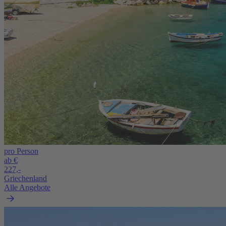
pro Person
ab €
227,-
Griechenland
Alle Angebote