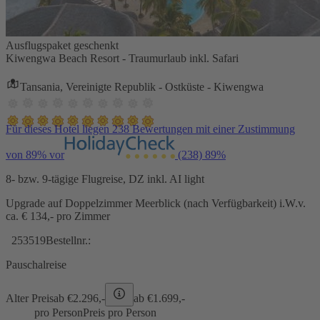
Ausflugspaket geschenkt
Kiwengwa Beach Resort - Traumurlaub inkl. Safari
Tansania, Vereinigte Republik - Ostküste - Kiwengwa
Für dieses Hotel liegen 238 Bewertungen mit einer Zustimmung
von 89% vor
(238)
89%
8- bzw. 9-tägige Flugreise, DZ inkl. AI light
Upgrade auf Doppelzimmer Meerblick (nach Verfügbarkeit) i.W.v.
ca. € 134,- pro Zimmer
253519
Bestellnr.:
Pauschalreise
Alter Preis
ab €
2.296,-
ab €
1.699,-
pro Person
Preis pro Person