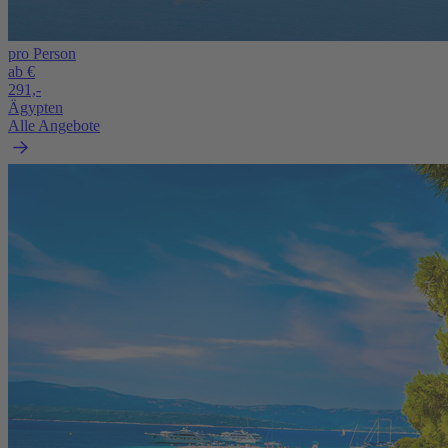
pro Person
ab €
291,-
Ägypten
Alle Angebote