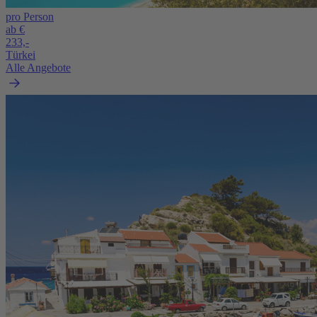
pro Person
ab €
233,-
Türkei
Alle Angebote