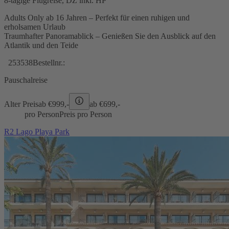
8-tägige Flugreise, DZ inkl. HP
Adults Only ab 16 Jahren – Perfekt für einen ruhigen und
erholsamen Urlaub
Traumhafter Panoramablick – Genießen Sie den Ausblick auf den
Atlantik und den Teide
253538
Bestellnr.:
Pauschalreise
Alter Preis
ab €
999,-
ab €
699,-
pro Person
Preis pro Person
R2 Lago Playa Park