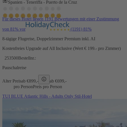
Spanien - Teneriffa - Puerto de la Cruz
Für dieses Hotel liegen 1191 Bewertungen mit einer Zustimmung
von 81% vor
(1191)
81%
8-tägige Flugreise, Doppelzimmer Premium inkl. AI
Kostenfreies Upgrade auf All Inclusive (Wert € 199.- pro Zimmer)
253500
Bestellnr.:
Pauschalreise
Alter Preis
ab €
899,-
ab €
699,-
pro Person
Preis pro Person
TUI BLUE Atlantic Hills - Adults Only Stil-Hotel