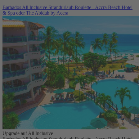
Barbados All Inclusive Strandurlaub Roulette - Accra Beach Hotel
& Spa oder The Abidah by Accra
Upgrade auf All Inclusive
Barbados All Inclusive Strandurlaub Roulette - Accra Beach Hotel