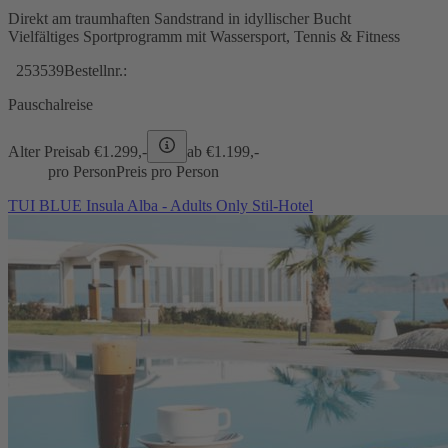
Direkt am traumhaften Sandstrand in idyllischer Bucht
Vielfältiges Sportprogramm mit Wassersport, Tennis & Fitness
253539
Bestellnr.:
Pauschalreise
Alter Preis
ab €
1.299,-
ab €
1.199,-
pro Person
Preis pro Person
TUI BLUE Insula Alba - Adults Only Stil-Hotel