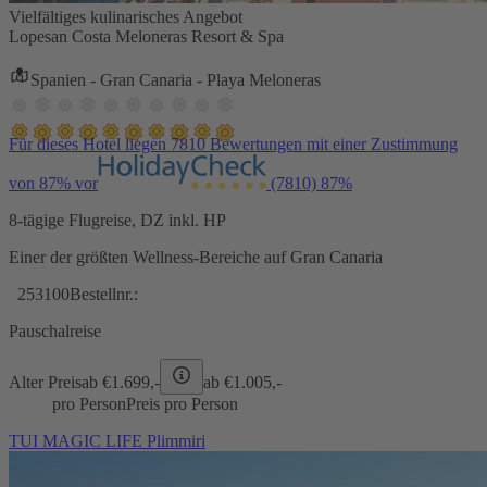
Vielfältiges kulinarisches Angebot
Lopesan Costa Meloneras Resort & Spa
Spanien - Gran Canaria - Playa Meloneras
Für dieses Hotel liegen 7810 Bewertungen mit einer Zustimmung
von 87% vor
(7810)
87%
8-tägige Flugreise, DZ inkl. HP
Einer der größten Wellness-Bereiche auf Gran Canaria
253100
Bestellnr.:
Pauschalreise
Alter Preis
ab €
1.699,-
ab €
1.005,-
pro Person
Preis pro Person
TUI MAGIC LIFE Plimmiri