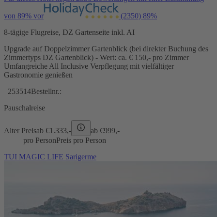
von 89% vor
(2350)
89%
8-tägige Flugreise, DZ Gartenseite inkl. AI
Upgrade auf Doppelzimmer Gartenblick (bei direkter Buchung des
Zimmertyps DZ Gartenblick) - Wert: ca. € 150,- pro Zimmer
Umfangreiche All Inclusive Verpflegung mit vielfältiger
Gastronomie genießen
253514
Bestellnr.:
Pauschalreise
Alter Preis
ab €
1.333,-
ab €
999,-
pro Person
Preis pro Person
TUI MAGIC LIFE Sarigerme