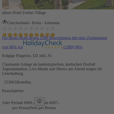
allsun Hotel Zorbas Village
Griechenland - Kreta - Anissaras
Für dieses Hotel liegen 2389 Bewertungen mit einer Zustimmung
von 96% vor
(2389)
96%
8-tägige Flugreise, DZ inkl. AI
Charmante Anlage im landestypischen, kretischen Dorfstil
Tagesanimation, Live-Musik und Shows am Abend sorgen für
Unterhaltung
253001
Bestellnr.:
Pauschalreise
Alter Preis
ab €
899,-
ab €
697,-
pro Person
Preis pro Person