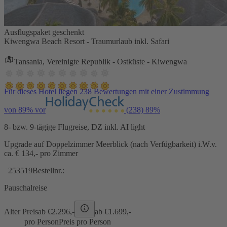
Ausflugspaket geschenkt
Kiwengwa Beach Resort - Traumurlaub inkl. Safari
Tansania, Vereinigte Republik - Ostküste - Kiwengwa
Für dieses Hotel liegen 238 Bewertungen mit einer Zustimmung
von 89% vor
(238)
89%
8- bzw. 9-tägige Flugreise, DZ inkl. AI light
Upgrade auf Doppelzimmer Meerblick (nach Verfügbarkeit) i.W.v.
ca. € 134,- pro Zimmer
253519
Bestellnr.:
Pauschalreise
Alter Preis
ab €
2.296,-
ab €
1.699,-
pro Person
Preis pro Person