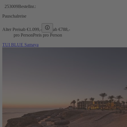
253009
Bestellnr.:
Pauschalreise
Alter Preis
ab €
1.099,-
ab €
788,-
pro Person
Preis pro Person
TUI BLUE Samaya