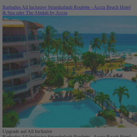
Barbados All Inclusive Strandurlaub Roulette - Accra Beach Hotel
& Spa oder The Abidah by Accra
Upgrade auf All Inclusive
Barbados All Inclusive Strandurlaub Roulette - Accra Beach Hotel