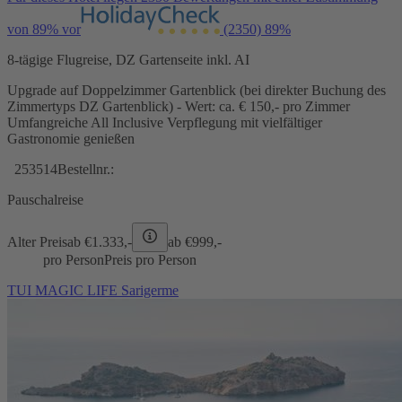
von 89% vor
(2350)
89%
8-tägige Flugreise, DZ Gartenseite inkl. AI
Upgrade auf Doppelzimmer Gartenblick (bei direkter Buchung des
Zimmertyps DZ Gartenblick) - Wert: ca. € 150,- pro Zimmer
Umfangreiche All Inclusive Verpflegung mit vielfältiger
Gastronomie genießen
253514
Bestellnr.:
Pauschalreise
Alter Preis
ab €
1.333,-
ab €
999,-
pro Person
Preis pro Person
TUI MAGIC LIFE Sarigerme