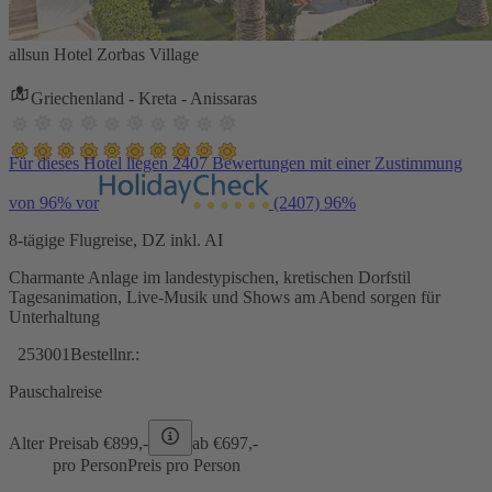
allsun Hotel Zorbas Village
Griechenland - Kreta - Anissaras
Für dieses Hotel liegen 2407 Bewertungen mit einer Zustimmung
von 96% vor
(2407)
96%
8-tägige Flugreise, DZ inkl. AI
Charmante Anlage im landestypischen, kretischen Dorfstil
Tagesanimation, Live-Musik und Shows am Abend sorgen für
Unterhaltung
253001
Bestellnr.:
Pauschalreise
Alter Preis
ab €
899,-
ab €
697,-
pro Person
Preis pro Person