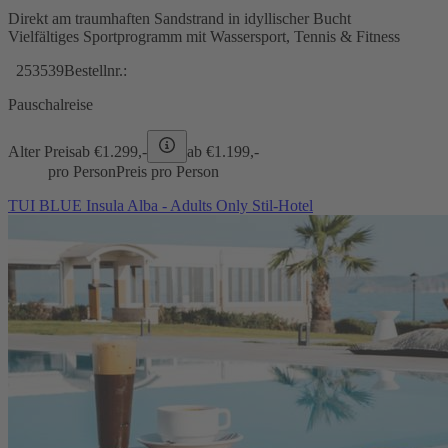
Direkt am traumhaften Sandstrand in idyllischer Bucht
Vielfältiges Sportprogramm mit Wassersport, Tennis & Fitness
253539
Bestellnr.:
Pauschalreise
Alter Preis
ab €
1.299,-
ab €
1.199,-
pro Person
Preis pro Person
TUI BLUE Insula Alba - Adults Only Stil-Hotel