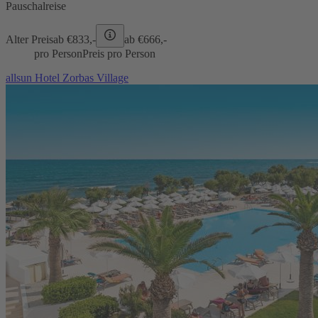
Pauschalreise
Alter Preis
ab €
833,-
ab €
666,-
pro Person
Preis pro Person
allsun Hotel Zorbas Village