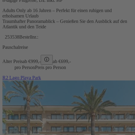
8-tägige Flugreise, DZ inkl. HP
Adults Only ab 16 Jahren – Perfekt für einen ruhigen und
erholsamen Urlaub
Traumhafter Panoramablick – Genießen Sie den Ausblick auf den
Atlantik und den Teide
253538
Bestellnr.:
Pauschalreise
Alter Preis
ab €
999,-
ab €
699,-
pro Person
Preis pro Person
R2 Lago Playa Park