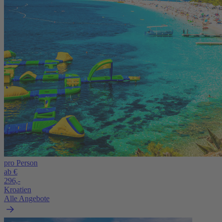
pro Person
ab €
296,-
Kroatien
Alle Angebote