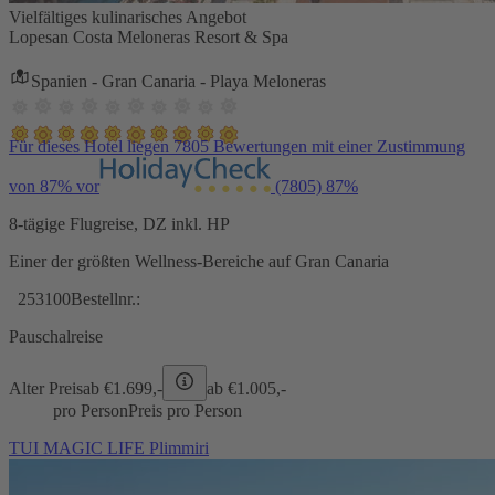
Vielfältiges kulinarisches Angebot
Lopesan Costa Meloneras Resort & Spa
Spanien - Gran Canaria - Playa Meloneras
Für dieses Hotel liegen 7805 Bewertungen mit einer Zustimmung
von 87% vor
(7805)
87%
8-tägige Flugreise, DZ inkl. HP
Einer der größten Wellness-Bereiche auf Gran Canaria
253100
Bestellnr.:
Pauschalreise
Alter Preis
ab €
1.699,-
ab €
1.005,-
pro Person
Preis pro Person
TUI MAGIC LIFE Plimmiri