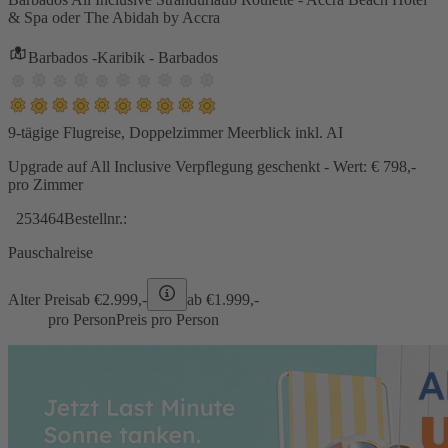
& Spa oder The Abidah by Accra
Barbados -Karibik - Barbados
9-tägige Flugreise, Doppelzimmer Meerblick inkl. AI
Upgrade auf All Inclusive Verpflegung geschenkt - Wert: € 798,-
pro Zimmer
253464
Bestellnr.:
Pauschalreise
Alter Preis
ab €
2.999,-
ab €
1.999,-
pro Person
Preis pro Person