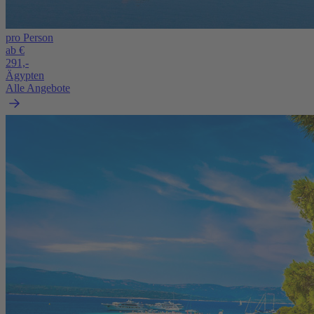
pro Person
ab €
291,-
Ägypten
Alle Angebote