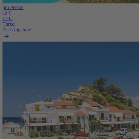
pro Person
ab €
179,-
Türkei
Alle Angebote