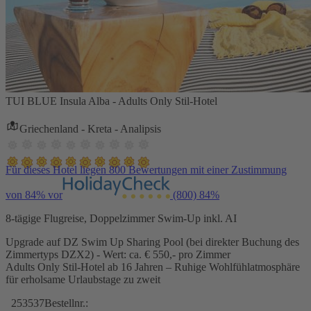
TUI BLUE Insula Alba - Adults Only Stil-Hotel
Griechenland - Kreta - Analipsis
Für dieses Hotel liegen 800 Bewertungen mit einer Zustimmung
von 84% vor
(800)
84%
8-tägige Flugreise, Doppelzimmer Swim-Up inkl. AI
Upgrade auf DZ Swim Up Sharing Pool (bei direkter Buchung des
Zimmertyps DZX2) - Wert: ca. € 550,- pro Zimmer
Adults Only Stil-Hotel ab 16 Jahren – Ruhige Wohlfühlatmosphäre
für erholsame Urlaubstage zu zweit
253537
Bestellnr.: