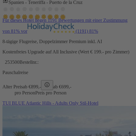
Spanien - Teneriffa - Puerto de la Cruz
Für dieses Hotel liegen 1191 Bewertungen mit einer Zustimmung
von 81% vor
(1191)
81%
8-tägige Flugreise, Doppelzimmer Premium inkl. AI
Kostenfreies Upgrade auf All Inclusive (Wert € 199.- pro Zimmer)
253500
Bestellnr.:
Pauschalreise
Alter Preis
ab €
899,-
ab €
699,-
pro Person
Preis pro Person
TUI BLUE Atlantic Hills - Adults Only Stil-Hotel