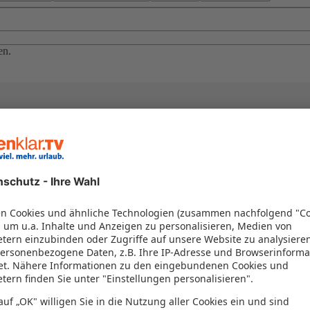
en.
el in einem Paket kombiniert werden – das spart Zeit und Geld. Nutzen 
en!