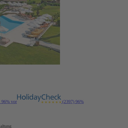
n 96% vor
(2397)
96%
altung