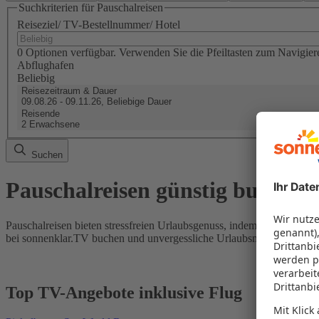
Suchkriterien für Pauschalreisen
Reiseziel/ TV-Bestellnummer/ Hotel
0 Optionen verfügbar. Verwenden Sie die Pfeiltasten zum Navigier
Abflughafen
Beliebig
Reisezeitraum & Dauer
09.08.26 - 09.11.26, Beliebige Dauer
Reisende
2 Erwachsene
Suchen
Pauschalreisen günstig buchen
Pauschalreisen bieten stressfreien Urlaubsgenuss, indem Flug und Hot
bei sonnenklar.TV buchen und unvergessliche Urlaubsmomente erleb
Top TV-Angebote inklusive Flug