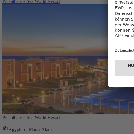
Pickalbatros Sea World Resort
Pickalbatros Sea World Resort
Ägypten - Marsa Alam