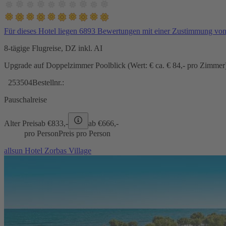
Für dieses Hotel liegen 6893 Bewertungen mit einer Zustimmung vo
8-tägige Flugreise, DZ inkl. AI
Upgrade auf Doppelzimmer Poolblick (Wert: € ca. € 84,- pro Zimmer) 
253504
Bestellnr.:
Pauschalreise
Alter Preis
ab €
833,-
ab €
666,-
pro Person
Preis pro Person
allsun Hotel Zorbas Village