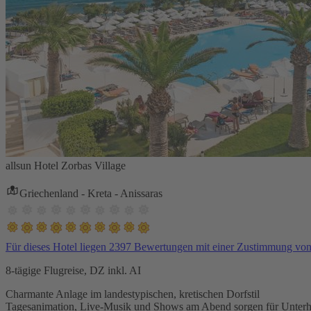
allsun Hotel Zorbas Village
Griechenland - Kreta - Anissaras
Für dieses Hotel liegen 2397 Bewertungen mit einer Zustimmung vo
8-tägige Flugreise, DZ inkl. AI
Charmante Anlage im landestypischen, kretischen Dorfstil
Tagesanimation, Live-Musik und Shows am Abend sorgen für Unterh