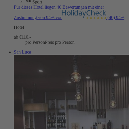
Sport
Für dieses Hotel liegen 40 Bewertungen mit einer
Zustimmung von 94% vor
(40)
94%
Hotel
ab €
110,-
pro Person
Preis pro Person
San Luca