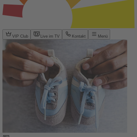
VIP Club
Live im TV
Kontakt
Menü