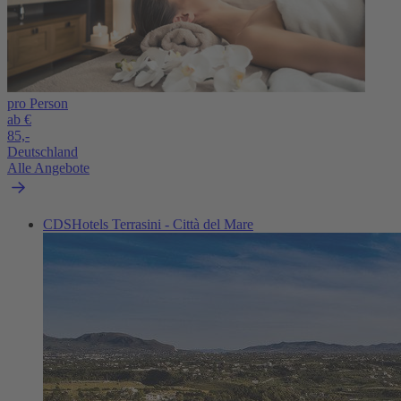
pro Person
ab €
85,-
Deutschland
Alle Angebote
CDSHotels Terrasini - Città del Mare