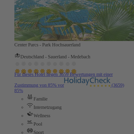
Center Parcs - Park Hochsauerland
Deutschland - Sauerland - Medebach
Für dieses Hotel liegen 3659 Bewertungen mit einer
Zustimmung von 85% vor
(3659)
85%
Familie
Internetzugang
Wellness
Pool
Sport