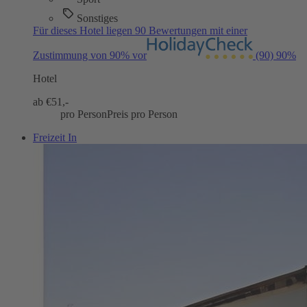
Sonstiges
Für dieses Hotel liegen 90 Bewertungen mit einer
Zustimmung von 90% vor
(90)
90%
Hotel
ab €
51,-
pro Person
Preis pro Person
Freizeit In