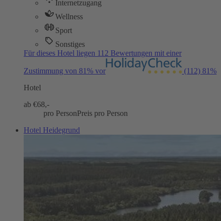
Internetzugang
Wellness
Sport
Sonstiges
Für dieses Hotel liegen 112 Bewertungen mit einer
Zustimmung von 81% vor
(112)
81%
Hotel
ab €
68,-
pro Person
Preis pro Person
Hotel Heidegrund