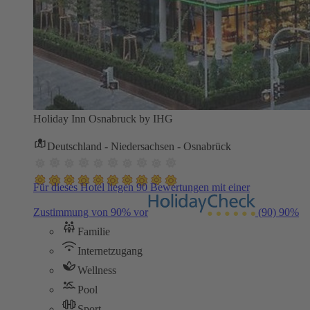
Holiday Inn Osnabruck by IHG
Deutschland - Niedersachsen - Osnabrück
Für dieses Hotel liegen 90 Bewertungen mit einer
Zustimmung von 90% vor
(90)
90%
Familie
Internetzugang
Wellness
Pool
Sport