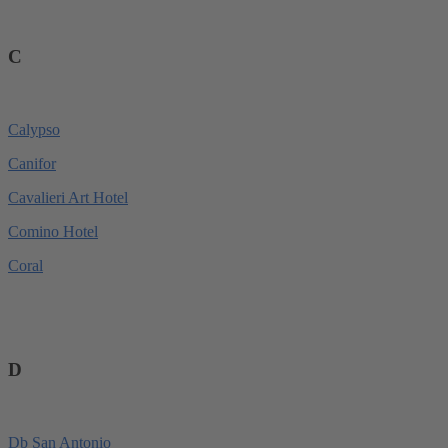
C
Calypso
Canifor
Cavalieri Art Hotel
Comino Hotel
Coral
D
Db San Antonio