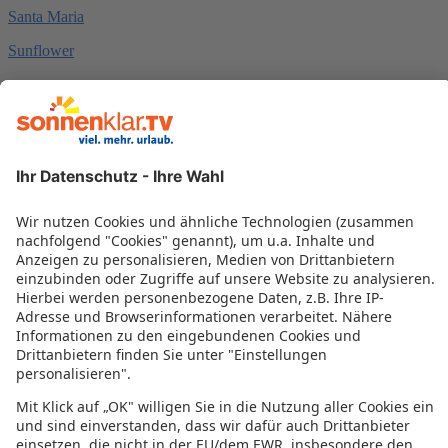
Santa Maria
Sunflower
T
The Diplomat
The Palace
The Victoria
The Waterfront
Topaz