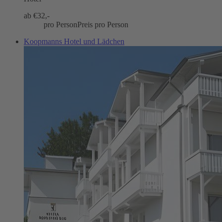
ab €
32,-
pro Person
Preis pro Person
Koopmanns Hotel und Lädchen