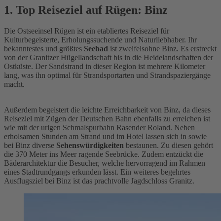
1. Top Reiseziel auf Rügen: Binz
Die Ostseeinsel Rügen ist ein etabliertes Reiseziel für
Kulturbegeisterte, Erholungssuchende und Naturliebhaber. Ihr
bekanntestes und größtes
Seebad
ist zweifelsohne Binz. Es erstreckt
von der Granitzer Hügellandschaft bis in die Heidelandschaften der
Ostküste. Der Sandstrand in dieser Region ist mehrere Kilometer
lang, was ihn optimal für Strandsportarten und Strandspaziergänge
macht.
Außerdem begeistert die leichte Erreichbarkeit von Binz, da dieses
Reiseziel mit Zügen der Deutschen Bahn ebenfalls zu erreichen ist
wie mit der urigen Schmalspurbahn Rasender Roland. Neben
erholsamen Stunden am Strand und im Hotel lassen sich in sowie
bei Binz diverse
Sehenswürdigkeiten
bestaunen. Zu diesen gehört
die 370 Meter ins Meer ragende Seebrücke. Zudem entzückt die
Bäderarchitektur die Besucher, welche hervorragend im Rahmen
eines Stadtrundgangs erkunden lässt. Ein weiteres begehrtes
Ausflugsziel bei Binz ist das prachtvolle Jagdschloss Granitz.