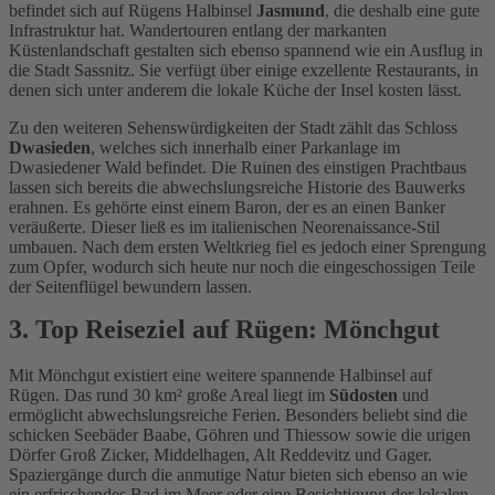
befindet sich auf Rügens Halbinsel
Jasmund
, die deshalb eine gute
Infrastruktur hat. Wandertouren entlang der markanten
Küstenlandschaft gestalten sich ebenso spannend wie ein Ausflug in
die Stadt Sassnitz. Sie verfügt über einige exzellente Restaurants, in
denen sich unter anderem die lokale Küche der Insel kosten lässt.
Zu den weiteren Sehenswürdigkeiten der Stadt zählt das Schloss
Dwasieden
, welches sich innerhalb einer Parkanlage im
Dwasiedener Wald befindet. Die Ruinen des einstigen Prachtbaus
lassen sich bereits die abwechslungsreiche Historie des Bauwerks
erahnen. Es gehörte einst einem Baron, der es an einen Banker
veräußerte. Dieser ließ es im italienischen Neorenaissance-Stil
umbauen. Nach dem ersten Weltkrieg fiel es jedoch einer Sprengung
zum Opfer, wodurch sich heute nur noch die eingeschossigen Teile
der Seitenflügel bewundern lassen.
3. Top Reiseziel auf Rügen: Mönchgut
Mit Mönchgut existiert eine weitere spannende Halbinsel auf
Rügen. Das rund 30 km² große Areal liegt im
Südosten
und
ermöglicht abwechslungsreiche Ferien. Besonders beliebt sind die
schicken Seebäder Baabe, Göhren und Thiessow sowie die urigen
Dörfer Groß Zicker, Middelhagen, Alt Reddevitz und Gager.
Spaziergänge durch die anmutige Natur bieten sich ebenso an wie
ein erfrischendes Bad im Meer oder eine Besichtigung der lokalen