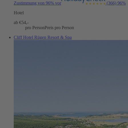
Zustimmung von 96% vor
(366)
96%
Hotel
ab €
54,-
pro Person
Preis pro Person
Cliff Hotel Rügen Resort & Spa