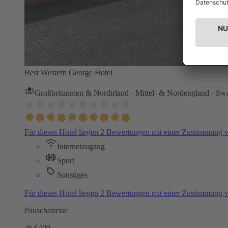
Best Western George Hotel
Großbritannien & Nordirland - Mittel- & Nordengland - S
Für dieses Hotel liegen 2 Bewertungen mit einer Zustimmung
Internetzugang
Sport
Sonstiges
Für dieses Hotel liegen 2 Bewertungen mit einer Zustimmung
Pauschalreise
ab €
409,-