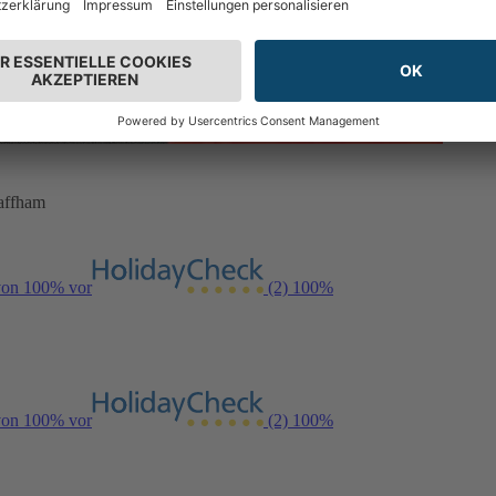
waffham
 von 100% vor
(2)
100%
 von 100% vor
(2)
100%