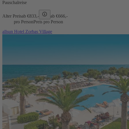
Pauschalreise
Alter Preis
ab €
833,-
ab €
666,-
pro Person
Preis pro Person
allsun Hotel Zorbas Village