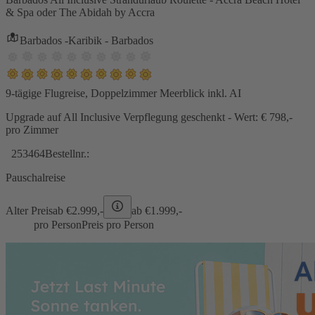
& Spa oder The Abidah by Accra
Barbados -Karibik - Barbados
9-tägige Flugreise, Doppelzimmer Meerblick inkl. AI
Upgrade auf All Inclusive Verpflegung geschenkt - Wert: € 798,-
pro Zimmer
253464
Bestellnr.:
Pauschalreise
Alter Preis
ab €
2.999,-
ab €
1.999,-
pro Person
Preis pro Person