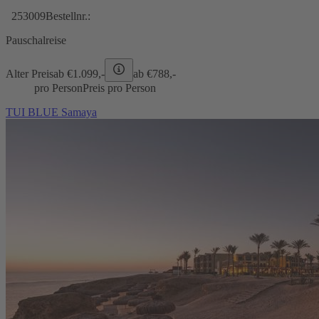
253009
Bestellnr.:
Pauschalreise
Alter Preis
ab €
1.099,-
ab €
788,-
pro Person
Preis pro Person
TUI BLUE Samaya