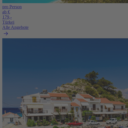
pro Person
ab €
179,-
Türkei
Alle Angebote