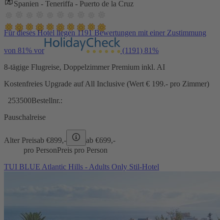
Spanien - Teneriffa - Puerto de la Cruz
Für dieses Hotel liegen 1191 Bewertungen mit einer Zustimmung
von 81% vor
(1191)
81%
8-tägige Flugreise, Doppelzimmer Premium inkl. AI
Kostenfreies Upgrade auf All Inclusive (Wert € 199.- pro Zimmer)
253500
Bestellnr.:
Pauschalreise
Alter Preis
ab €
899,-
ab €
699,-
pro Person
Preis pro Person
TUI BLUE Atlantic Hills - Adults Only Stil-Hotel