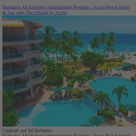
Barbados All Inclusive Strandurlaub Roulette - Accra Beach Hotel
& Spa oder The Abidah by Accra
Upgrade auf All Inclusive
Barbados All Inclusive Strandurlaub Roulette - Accra Beach Hotel