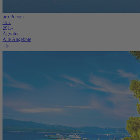
pro Person
ab €
291,-
Ägypten
Alle Angebote