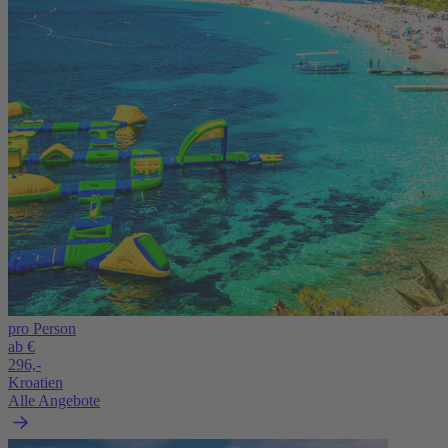
pro Person
ab €
296,-
Kroatien
Alle Angebote