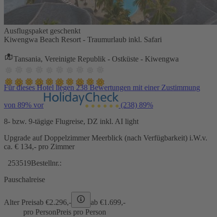
Ausflugspaket geschenkt
Kiwengwa Beach Resort - Traumurlaub inkl. Safari
Tansania, Vereinigte Republik - Ostküste - Kiwengwa
Für dieses Hotel liegen 238 Bewertungen mit einer Zustimmung
von 89% vor
(238)
89%
8- bzw. 9-tägige Flugreise, DZ inkl. AI light
Upgrade auf Doppelzimmer Meerblick (nach Verfügbarkeit) i.W.v.
ca. € 134,- pro Zimmer
253519
Bestellnr.:
Pauschalreise
Alter Preis
ab €
2.296,-
ab €
1.699,-
pro Person
Preis pro Person