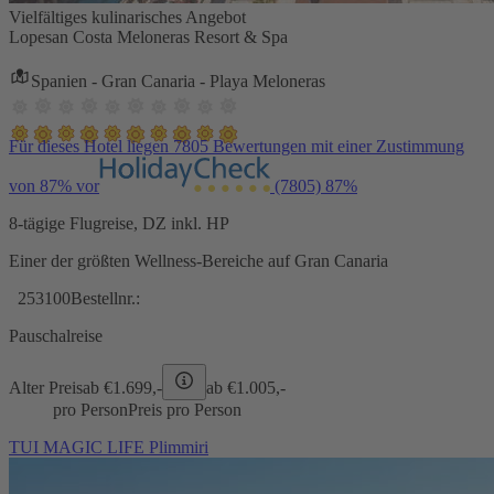
Vielfältiges kulinarisches Angebot
Lopesan Costa Meloneras Resort & Spa
Spanien - Gran Canaria - Playa Meloneras
Für dieses Hotel liegen 7805 Bewertungen mit einer Zustimmung
von 87% vor
(7805)
87%
8-tägige Flugreise, DZ inkl. HP
Einer der größten Wellness-Bereiche auf Gran Canaria
253100
Bestellnr.:
Pauschalreise
Alter Preis
ab €
1.699,-
ab €
1.005,-
pro Person
Preis pro Person
TUI MAGIC LIFE Plimmiri