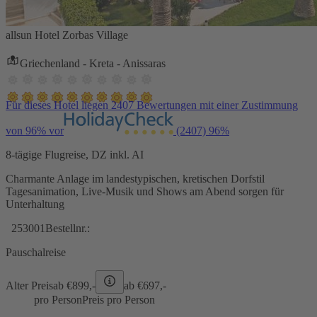
allsun Hotel Zorbas Village
Griechenland - Kreta - Anissaras
Für dieses Hotel liegen 2407 Bewertungen mit einer Zustimmung
von 96% vor
(2407)
96%
8-tägige Flugreise, DZ inkl. AI
Charmante Anlage im landestypischen, kretischen Dorfstil
Tagesanimation, Live-Musik und Shows am Abend sorgen für
Unterhaltung
253001
Bestellnr.:
Pauschalreise
Alter Preis
ab €
899,-
ab €
697,-
pro Person
Preis pro Person