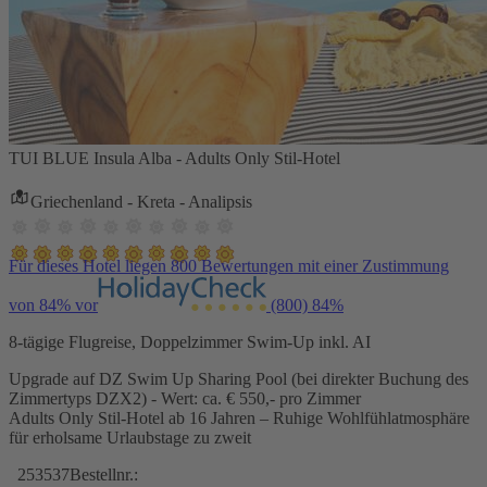
TUI BLUE Insula Alba - Adults Only Stil-Hotel
Griechenland - Kreta - Analipsis
Für dieses Hotel liegen 800 Bewertungen mit einer Zustimmung
von 84% vor
(800)
84%
8-tägige Flugreise, Doppelzimmer Swim-Up inkl. AI
Upgrade auf DZ Swim Up Sharing Pool (bei direkter Buchung des
Zimmertyps DZX2) - Wert: ca. € 550,- pro Zimmer
Adults Only Stil-Hotel ab 16 Jahren – Ruhige Wohlfühlatmosphäre
für erholsame Urlaubstage zu zweit
253537
Bestellnr.: