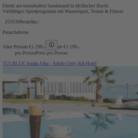
Direkt am traumhaften Sandstrand in idyllischer Bucht
Vielfältiges Sportprogramm mit Wassersport, Tennis & Fitness
253539
Bestellnr.:
Pauschalreise
Alter Preis
ab €
1.299,-
ab €
1.199,-
pro Person
Preis pro Person
TUI BLUE Insula Alba - Adults Only Stil-Hotel