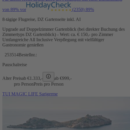
von 89% vor
(2350)
89%
8-tägige Flugreise, DZ Gartenseite inkl. AI
Upgrade auf Doppelzimmer Gartenblick (bei direkter Buchung des
Zimmertyps DZ Gartenblick) - Wert: ca. € 150,- pro Zimmer
Umfangreiche All Inclusive Verpflegung mit vielfältiger
Gastronomie genießen
253514
Bestellnr.:
Pauschalreise
Alter Preis
ab €
1.333,-
ab €
999,-
pro Person
Preis pro Person
TUI MAGIC LIFE Sarigerme