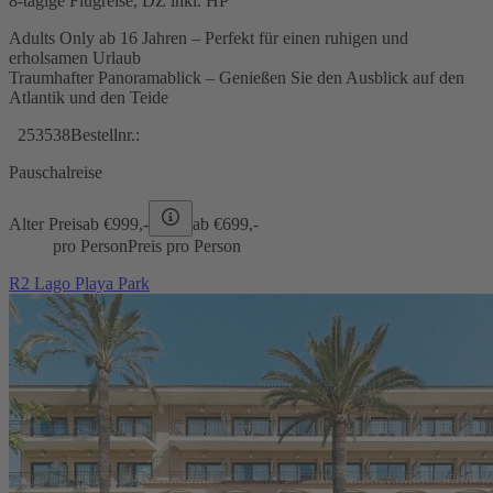
8-tägige Flugreise, DZ inkl. HP
Adults Only ab 16 Jahren – Perfekt für einen ruhigen und
erholsamen Urlaub
Traumhafter Panoramablick – Genießen Sie den Ausblick auf den
Atlantik und den Teide
253538
Bestellnr.:
Pauschalreise
Alter Preis
ab €
999,-
ab €
699,-
pro Person
Preis pro Person
R2 Lago Playa Park