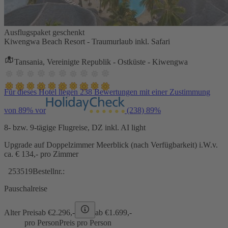
Ausflugspaket geschenkt
Kiwengwa Beach Resort - Traumurlaub inkl. Safari
Tansania, Vereinigte Republik - Ostküste - Kiwengwa
Für dieses Hotel liegen 238 Bewertungen mit einer Zustimmung
von 89% vor
(238)
89%
8- bzw. 9-tägige Flugreise, DZ inkl. AI light
Upgrade auf Doppelzimmer Meerblick (nach Verfügbarkeit) i.W.v.
ca. € 134,- pro Zimmer
253519
Bestellnr.:
Pauschalreise
Alter Preis
ab €
2.296,-
ab €
1.699,-
pro Person
Preis pro Person