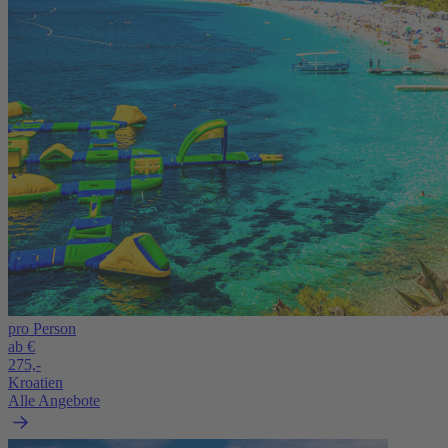
pro Person
ab €
275,-
Kroatien
Alle Angebote