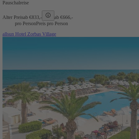
Pauschalreise
Alter Preis
ab €
833,-
ab €
666,-
pro Person
Preis pro Person
allsun Hotel Zorbas Village