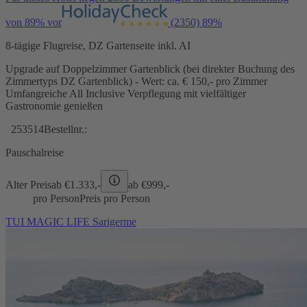
von 89% vor
(2350)
89%
8-tägige Flugreise, DZ Gartenseite inkl. AI
Upgrade auf Doppelzimmer Gartenblick (bei direkter Buchung des
Zimmertyps DZ Gartenblick) - Wert: ca. € 150,- pro Zimmer
Umfangreiche All Inclusive Verpflegung mit vielfältiger
Gastronomie genießen
253514
Bestellnr.:
Pauschalreise
Alter Preis
ab €
1.333,-
ab €
999,-
pro Person
Preis pro Person
TUI MAGIC LIFE Sarigerme