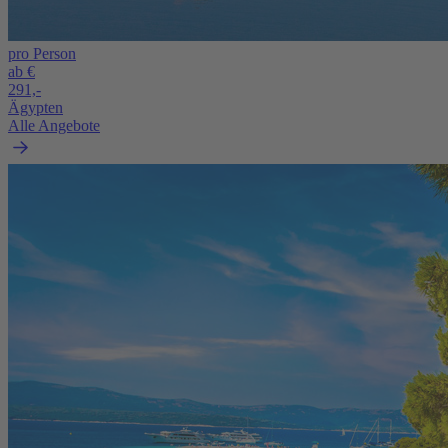
pro Person
ab €
291,-
Ägypten
Alle Angebote