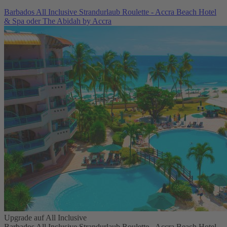
Barbados All Inclusive Strandurlaub Roulette - Accra Beach Hotel
& Spa oder The Abidah by Accra
Upgrade auf All Inclusive
Barbados All Inclusive Strandurlaub Roulette - Accra Beach Hotel