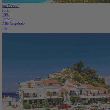
pro Person
ab €
109,-
Türkei
Alle Angebote