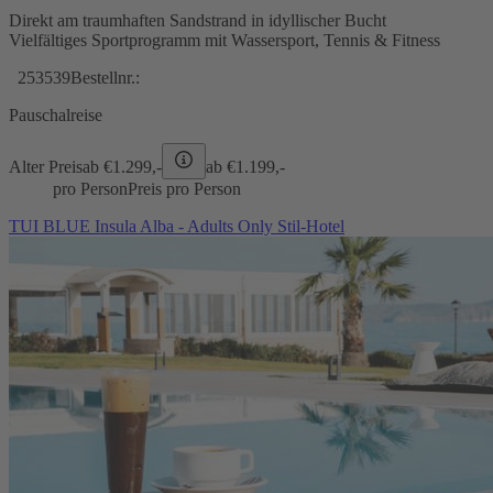
Direkt am traumhaften Sandstrand in idyllischer Bucht
Vielfältiges Sportprogramm mit Wassersport, Tennis & Fitness
253539
Bestellnr.:
Pauschalreise
Alter Preis
ab €
1.299,-
ab €
1.199,-
pro Person
Preis pro Person
TUI BLUE Insula Alba - Adults Only Stil-Hotel