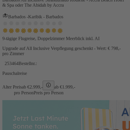
& Spa oder The Abidah by Accra
Barbados -Karibik - Barbados
9-tägige Flugreise, Doppelzimmer Meerblick inkl. AI
Upgrade auf All Inclusive Verpflegung geschenkt - Wert: € 798,-
pro Zimmer
253464
Bestellnr.:
Pauschalreise
Alter Preis
ab €
2.999,-
ab €
1.999,-
pro Person
Preis pro Person