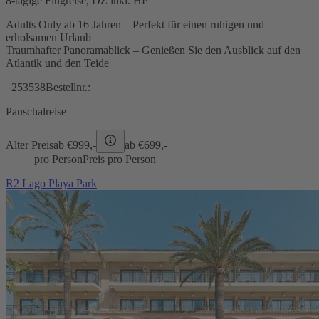
8-tägige Flugreise, DZ inkl. HP
Adults Only ab 16 Jahren – Perfekt für einen ruhigen und
erholsamen Urlaub
Traumhafter Panoramablick – Genießen Sie den Ausblick auf den
Atlantik und den Teide
253538
Bestellnr.:
Pauschalreise
Alter Preis
ab €
999,-
ab €
699,-
pro Person
Preis pro Person
R2 Lago Playa Park