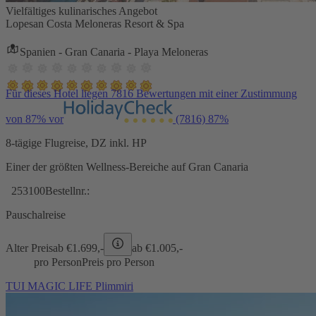
Vielfältiges kulinarisches Angebot
Lopesan Costa Meloneras Resort & Spa
Spanien - Gran Canaria - Playa Meloneras
Für dieses Hotel liegen 7816 Bewertungen mit einer Zustimmung
von 87% vor
(7816)
87%
8-tägige Flugreise, DZ inkl. HP
Einer der größten Wellness-Bereiche auf Gran Canaria
253100
Bestellnr.:
Pauschalreise
Alter Preis
ab €
1.699,-
ab €
1.005,-
pro Person
Preis pro Person
TUI MAGIC LIFE Plimmiri