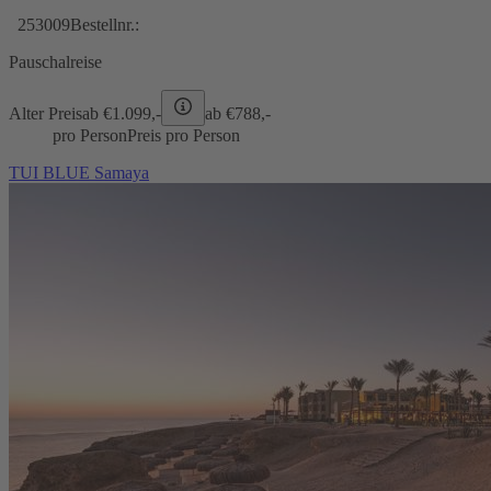
253009
Bestellnr.:
Pauschalreise
Alter Preis
ab €
1.099,-
ab €
788,-
pro Person
Preis pro Person
TUI BLUE Samaya