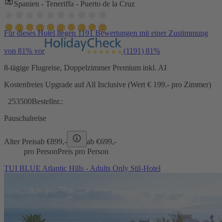
Spanien - Teneriffa - Puerto de la Cruz
Für dieses Hotel liegen 1191 Bewertungen mit einer Zustimmung
von 81% vor
(1191)
81%
8-tägige Flugreise, Doppelzimmer Premium inkl. AI
Kostenfreies Upgrade auf All Inclusive (Wert € 199.- pro Zimmer)
253500
Bestellnr.:
Pauschalreise
Alter Preis
ab €
899,-
ab €
699,-
pro Person
Preis pro Person
TUI BLUE Atlantic Hills - Adults Only Stil-Hotel