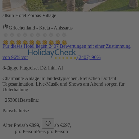
allsun Hotel Zorbas Village
Griechenland - Kreta - Anissaras
Für dieses Hotel liegen 2407 Bewertungen mit einer Zustimmung
von 96% vor
(2407)
96%
8-tägige Flugreise, DZ inkl. AI
Charmante Anlage im landestypischen, kretischen Dorfstil
Tagesanimation, Live-Musik und Shows am Abend sorgen für
Unterhaltung
253001
Bestellnr.:
Pauschalreise
Alter Preis
ab €
899,-
ab €
697,-
pro Person
Preis pro Person