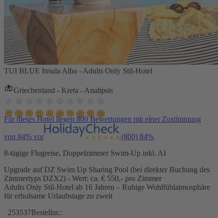
TUI BLUE Insula Alba - Adults Only Stil-Hotel
Griechenland - Kreta - Analipsis
Für dieses Hotel liegen 800 Bewertungen mit einer Zustimmung
von 84% vor
(800)
84%
8-tägige Flugreise, Doppelzimmer Swim-Up inkl. AI
Upgrade auf DZ Swim Up Sharing Pool (bei direkter Buchung des
Zimmertyps DZX2) - Wert: ca. € 550,- pro Zimmer
Adults Only Stil-Hotel ab 16 Jahren – Ruhige Wohlfühlatmosphäre
für erholsame Urlaubstage zu zweit
253537
Bestellnr.: