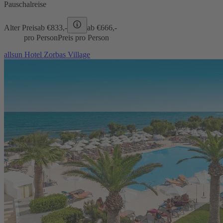
Pauschalreise
Alter Preis
ab €
833,-
ab €
666,-
pro Person
Preis pro Person
allsun Hotel Zorbas Village