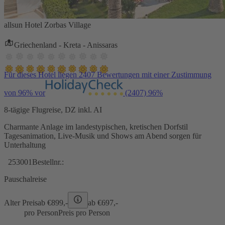
allsun Hotel Zorbas Village
Griechenland - Kreta - Anissaras
Für dieses Hotel liegen 2407 Bewertungen mit einer Zustimmung
von 96% vor
(2407)
96%
8-tägige Flugreise, DZ inkl. AI
Charmante Anlage im landestypischen, kretischen Dorfstil
Tagesanimation, Live-Musik und Shows am Abend sorgen für
Unterhaltung
253001
Bestellnr.:
Pauschalreise
Alter Preis
ab €
899,-
ab €
697,-
pro Person
Preis pro Person