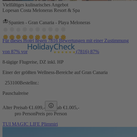
Vielfältiges kulinarisches Angebot
Lopesan Costa Meloneras Resort & Spa
Spanien - Gran Canaria - Playa Meloneras
Für dieses Hotel liegen 7816 Bewertungen mit einer Zustimmung
von 87% vor
(7816)
87%
8-tägige Flugreise, DZ inkl. HP
Einer der größten Wellness-Bereiche auf Gran Canaria
253100
Bestellnr.:
Pauschalreise
Alter Preis
ab €
1.699,-
ab €
1.005,-
pro Person
Preis pro Person
TUI MAGIC LIFE Plimmiri