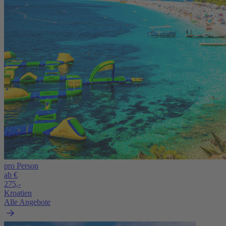
pro Person
ab €
275,-
Kroatien
Alle Angebote