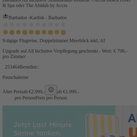
& Spa oder The Abidah by Accra
Barbados -Karibik - Barbados
9-tägige Flugreise, Doppelzimmer Meerblick inkl. AI
Upgrade auf All Inclusive Verpflegung geschenkt - Wert: € 798,-
pro Zimmer
253464
Bestellnr.:
Pauschalreise
Alter Preis
ab €
2.999,-
ab €
1.999,-
pro Person
Preis pro Person