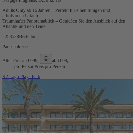
8-tägige Flugreise, DZ inkl. HP
Adults Only ab 16 Jahren – Perfekt für einen ruhigen und
erholsamen Urlaub
Traumhafter Panoramablick – Genießen Sie den Ausblick auf den
Atlantik und den Teide
253538
Bestellnr.:
Pauschalreise
Alter Preis
ab €
999,-
ab €
699,-
pro Person
Preis pro Person
R2 Lago Playa Park