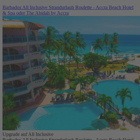
Barbados All Inclusive Strandurlaub Roulette - Accra Beach Hotel
& Spa oder The Abidah by Accra
Upgrade auf All Inclusive
Barbados All Inclusive Strandurlaub Roulette - Accra Beach Hotel