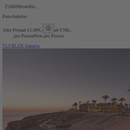
253009
Bestellnr.:
Pauschalreise
Alter Preis
ab €
1.099,-
ab €
788,-
pro Person
Preis pro Person
TUI BLUE Samaya