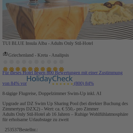
TUI BLUE Insula Alba - Adults Only Stil-Hotel
Griechenland - Kreta - Analipsis
Für dieses Hotel liegen 800 Bewertungen mit einer Zustimmung
von 84% vor
(800)
84%
8-tägige Flugreise, Doppelzimmer Swim-Up inkl. AI
Upgrade auf DZ Swim Up Sharing Pool (bei direkter Buchung des
Zimmertyps DZX2) - Wert: ca. € 550,- pro Zimmer
Adults Only Stil-Hotel ab 16 Jahren – Ruhige Wohlfühlatmosphäre
für erholsame Urlaubstage zu zweit
253537
Bestellnr.: