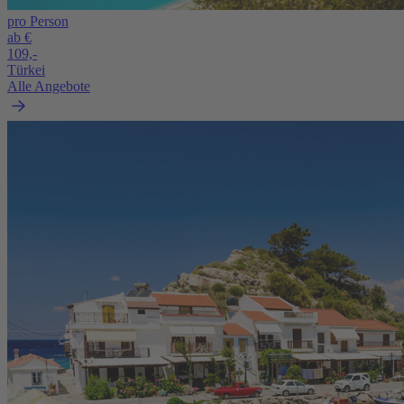
pro Person
ab €
109,-
Türkei
Alle Angebote