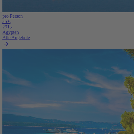
pro Person
ab €
291,-
Ägypten
Alle Angebote