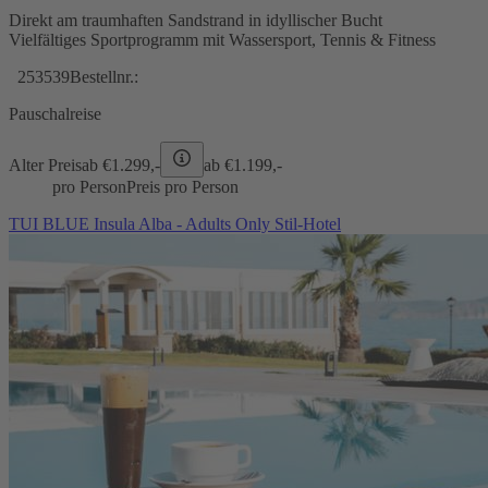
Direkt am traumhaften Sandstrand in idyllischer Bucht
Vielfältiges Sportprogramm mit Wassersport, Tennis & Fitness
253539
Bestellnr.:
Pauschalreise
Alter Preis
ab €
1.299,-
ab €
1.199,-
pro Person
Preis pro Person
TUI BLUE Insula Alba - Adults Only Stil-Hotel