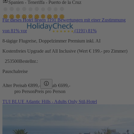
Spanien - Teneriffa - Puerto de la Cruz
Für dieses Hotel liegen 1191 Bewertungen mit einer Zustimmung
von 81% vor
(1191)
81%
8-tägige Flugreise, Doppelzimmer Premium inkl. AI
Kostenfreies Upgrade auf All Inclusive (Wert € 199.- pro Zimmer)
253500
Bestellnr.:
Pauschalreise
Alter Preis
ab €
899,-
ab €
699,-
pro Person
Preis pro Person
TUI BLUE Atlantic Hills - Adults Only Stil-Hotel