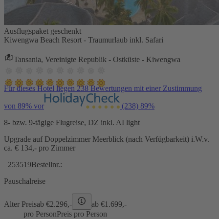
Ausflugspaket geschenkt
Kiwengwa Beach Resort - Traumurlaub inkl. Safari
Tansania, Vereinigte Republik - Ostküste - Kiwengwa
Für dieses Hotel liegen 238 Bewertungen mit einer Zustimmung
von 89% vor
(238)
89%
8- bzw. 9-tägige Flugreise, DZ inkl. AI light
Upgrade auf Doppelzimmer Meerblick (nach Verfügbarkeit) i.W.v.
ca. € 134,- pro Zimmer
253519
Bestellnr.:
Pauschalreise
Alter Preis
ab €
2.296,-
ab €
1.699,-
pro Person
Preis pro Person