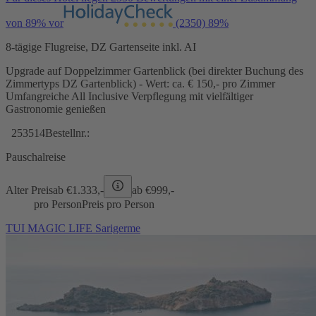
von 89% vor
(2350)
89%
8-tägige Flugreise, DZ Gartenseite inkl. AI
Upgrade auf Doppelzimmer Gartenblick (bei direkter Buchung des
Zimmertyps DZ Gartenblick) - Wert: ca. € 150,- pro Zimmer
Umfangreiche All Inclusive Verpflegung mit vielfältiger
Gastronomie genießen
253514
Bestellnr.:
Pauschalreise
Alter Preis
ab €
1.333,-
ab €
999,-
pro Person
Preis pro Person
TUI MAGIC LIFE Sarigerme