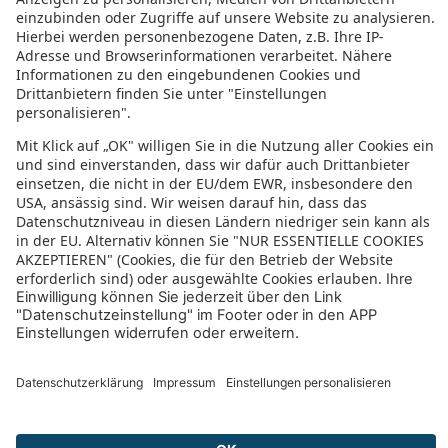
Rochester (Chatham)
Clavering (Saffron Walden)
Bewertung für sonnenklar.TV – EUVIA Travel
GmbH
4.4/5
4.4 von 5 Sternen
aus 61 Bewertungen
(letzte 12 Monate)
5/5
Wir haben schon mehrere Reisen gebucht und wurden noch nie