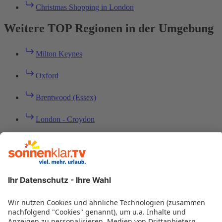
Christmas Shopping in London
Weitere TOP Regionen in der Umgebung
Milton Keynes
Oxford
Brentwood (Essex)
London - Croydon
Kingsclere (Newbury)
Fleet (Hampshire)
Windsor
London - Richmond upon Thames