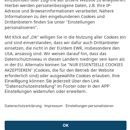
Clavering (Saffron Walden)
Bewertung für sonnenklar.TV – EUVIA Travel
GmbH
4.4/5
4.4 von 5 Sternen
aus 61 Bewertungen
(letzte 12 Monate)
5/5
Wir haben schon mehrere Reisen gebucht und wurden noch nie
enttäuscht. Fazit der Reiseanbieter Sonnenklar hat uns schon sehr