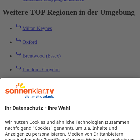
Weitere TOP Regionen in der Umgebung
Milton Keynes
Oxford
Brentwood (Essex)
London - Croydon
Kingsclere (Newbury)
Fleet (Hampshire)
Windsor
London - Richmond upon Thames
Rochester (Chatham)