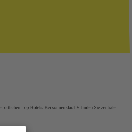
r örtlichen Top Hotels. Bei sonnenklar.TV finden Sie zentrale