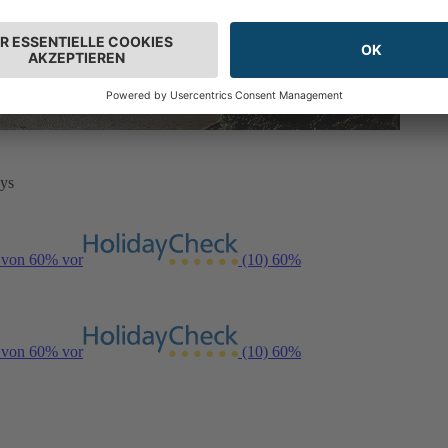
ays
g von 60% vor
(10)
60%
g von 60% vor
(10)
60%