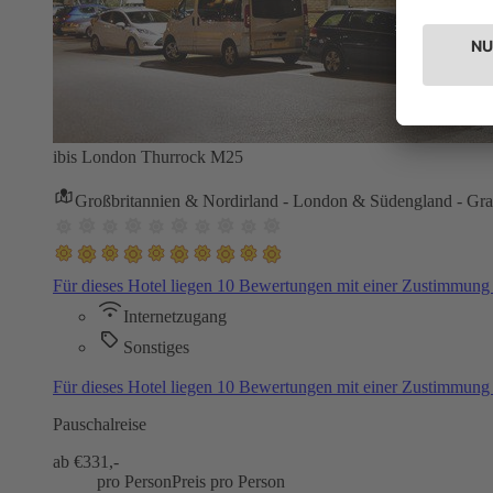
ibis London Thurrock M25
Großbritannien & Nordirland - London & Südengland - Gr
Für dieses Hotel liegen 10 Bewertungen mit einer Zustimmun
Internetzugang
Sonstiges
Für dieses Hotel liegen 10 Bewertungen mit einer Zustimmun
Pauschalreise
ab €
331,-
pro Person
Preis pro Person