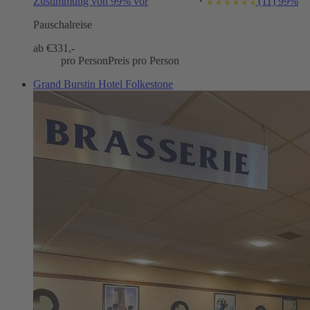
Zustimmung von 99% vor
(11)
99%
Pauschalreise
ab €
331,-
pro Person
Preis pro Person
Grand Burstin Hotel Folkestone