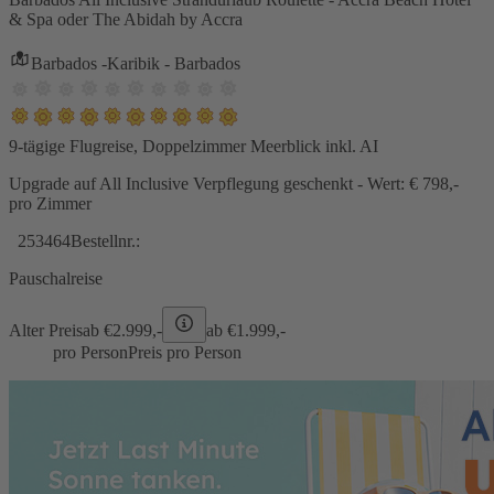
& Spa oder The Abidah by Accra
Barbados -Karibik - Barbados
9-tägige Flugreise, Doppelzimmer Meerblick inkl. AI
Upgrade auf All Inclusive Verpflegung geschenkt - Wert: € 798,-
pro Zimmer
253464
Bestellnr.:
Pauschalreise
Alter Preis
ab €
2.999,-
ab €
1.999,-
pro Person
Preis pro Person