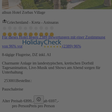
allsun Hotel Zorbas Village
Griechenland - Kreta - Anissaras
Für dieses Hotel liegen 2389 Bewertungen mit einer Zustimmung
von 96% vor
(2389)
96%
8-tägige Flugreise, DZ inkl. AI
Charmante Anlage im landestypischen, kretischen Dorfstil
Tagesanimation, Live-Musik und Shows am Abend sorgen für
Unterhaltung
253001
Bestellnr.:
Pauschalreise
Alter Preis
ab €
899,-
ab €
697,-
pro Person
Preis pro Person