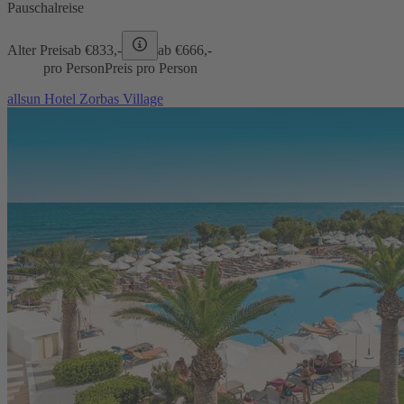
Pauschalreise
Alter Preis
ab €
833,-
ab €
666,-
pro Person
Preis pro Person
allsun Hotel Zorbas Village