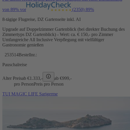
von 89% vor
(2350)
89%
8-tägige Flugreise, DZ Gartenseite inkl. AI
Upgrade auf Doppelzimmer Gartenblick (bei direkter Buchung des
Zimmertyps DZ Gartenblick) - Wert: ca. € 150,- pro Zimmer
Umfangreiche All Inclusive Verpflegung mit vielfältiger
Gastronomie genießen
253514
Bestellnr.:
Pauschalreise
Alter Preis
ab €
1.333,-
ab €
999,-
pro Person
Preis pro Person
TUI MAGIC LIFE Sarigerme