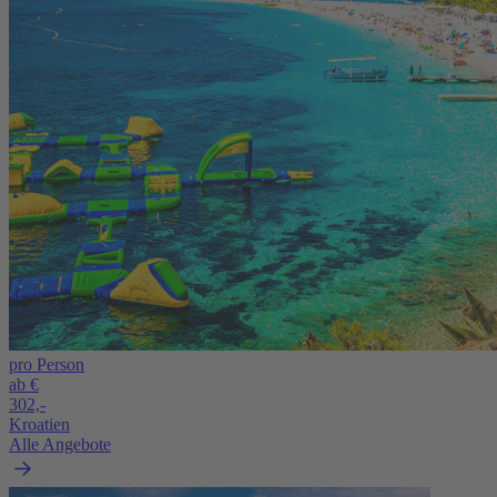
pro Person
ab €
302,-
Kroatien
Alle Angebote