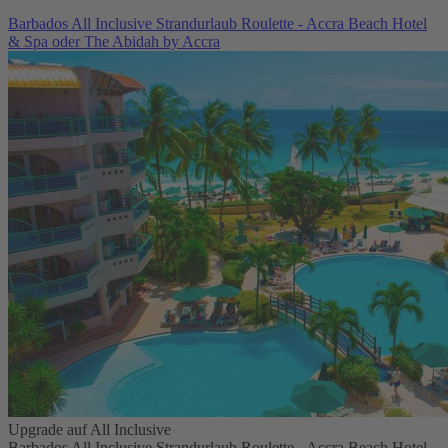
Barbados All Inclusive Strandurlaub Roulette - Accra Beach Hotel
& Spa oder The Abidah by Accra
Upgrade auf All Inclusive
Barbados All Inclusive Strandurlaub Roulette - Accra Beach Hotel