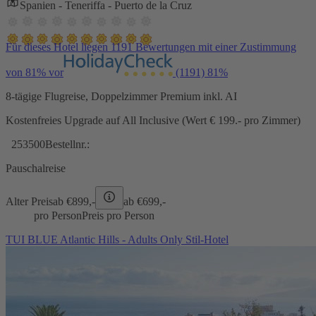
Spanien - Teneriffa - Puerto de la Cruz
Für dieses Hotel liegen 1191 Bewertungen mit einer Zustimmung
von 81% vor
(1191)
81%
8-tägige Flugreise, Doppelzimmer Premium inkl. AI
Kostenfreies Upgrade auf All Inclusive (Wert € 199.- pro Zimmer)
253500
Bestellnr.:
Pauschalreise
Alter Preis
ab €
899,-
ab €
699,-
pro Person
Preis pro Person
TUI BLUE Atlantic Hills - Adults Only Stil-Hotel