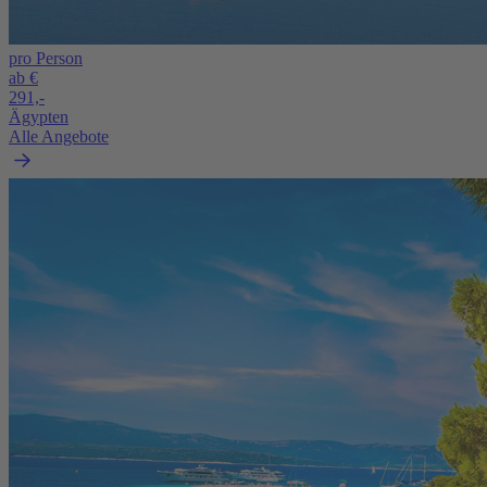
pro Person
ab €
291,-
Ägypten
Alle Angebote