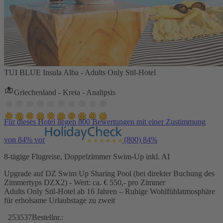
TUI BLUE Insula Alba - Adults Only Stil-Hotel
Griechenland - Kreta - Analipsis
Für dieses Hotel liegen 800 Bewertungen mit einer Zustimmung
von 84% vor
(800)
84%
8-tägige Flugreise, Doppelzimmer Swim-Up inkl. AI
Upgrade auf DZ Swim Up Sharing Pool (bei direkter Buchung des
Zimmertyps DZX2) - Wert: ca. € 550,- pro Zimmer
Adults Only Stil-Hotel ab 16 Jahren – Ruhige Wohlfühlatmosphäre
für erholsame Urlaubstage zu zweit
253537
Bestellnr.: