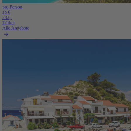
pro Person
ab €
233,-
Türkei
Alle Angebote