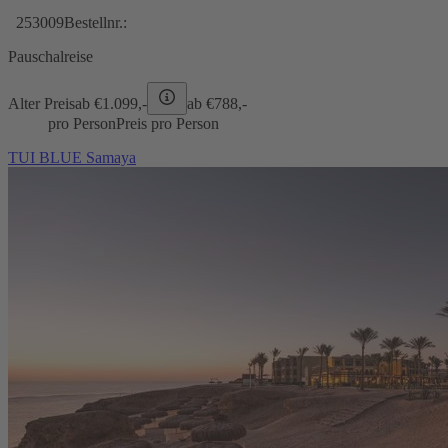
253009
Bestellnr.:
Pauschalreise
Alter Preis
ab €
1.099,-
ab €
788,-
pro Person
Preis pro Person
TUI BLUE Samaya