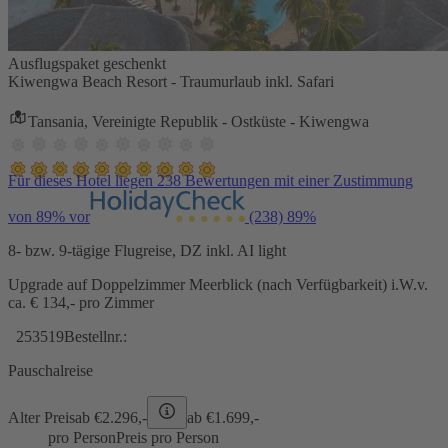
Ausflugspaket geschenkt
Kiwengwa Beach Resort - Traumurlaub inkl. Safari
Tansania, Vereinigte Republik - Ostküste - Kiwengwa
Für dieses Hotel liegen 238 Bewertungen mit einer Zustimmung
von 89% vor
(238)
89%
8- bzw. 9-tägige Flugreise, DZ inkl. AI light
Upgrade auf Doppelzimmer Meerblick (nach Verfügbarkeit) i.W.v.
ca. € 134,- pro Zimmer
253519
Bestellnr.:
Pauschalreise
Alter Preis
ab €
2.296,-
ab €
1.699,-
pro Person
Preis pro Person