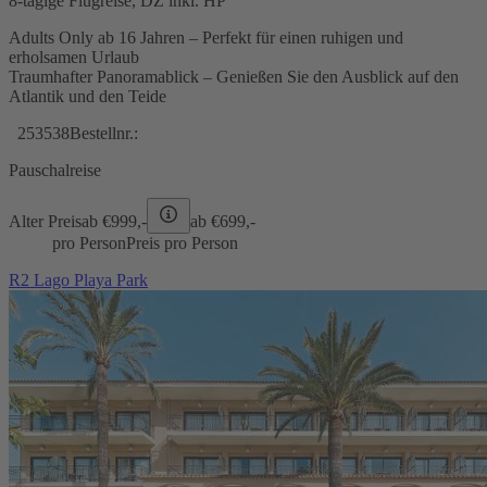
8-tägige Flugreise, DZ inkl. HP
Adults Only ab 16 Jahren – Perfekt für einen ruhigen und
erholsamen Urlaub
Traumhafter Panoramablick – Genießen Sie den Ausblick auf den
Atlantik und den Teide
253538
Bestellnr.:
Pauschalreise
Alter Preis
ab €
999,-
ab €
699,-
pro Person
Preis pro Person
R2 Lago Playa Park