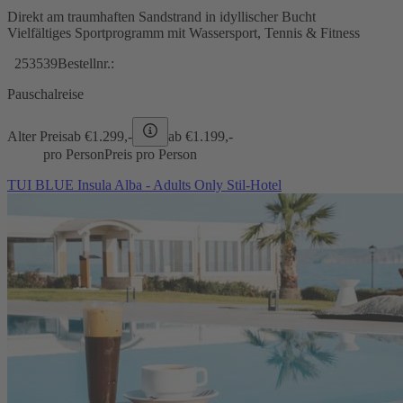
Direkt am traumhaften Sandstrand in idyllischer Bucht
Vielfältiges Sportprogramm mit Wassersport, Tennis & Fitness
253539
Bestellnr.:
Pauschalreise
Alter Preis
ab €
1.299,-
ab €
1.199,-
pro Person
Preis pro Person
TUI BLUE Insula Alba - Adults Only Stil-Hotel