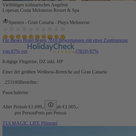
Vielfältiges kulinarisches Angebot
Lopesan Costa Meloneras Resort & Spa
Spanien - Gran Canaria - Playa Meloneras
Für dieses Hotel liegen 7810 Bewertungen mit einer Zustimmung
von 87% vor
(7810)
87%
8-tägige Flugreise, DZ inkl. HP
Einer der größten Wellness-Bereiche auf Gran Canaria
253100
Bestellnr.:
Pauschalreise
Alter Preis
ab €
1.699,-
ab €
1.005,-
pro Person
Preis pro Person
TUI MAGIC LIFE Plimmiri