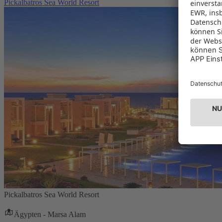
Pickalbatros Sea World Resort
Pickalbatros Sea World Resort
Ägypten - Marsa Alam