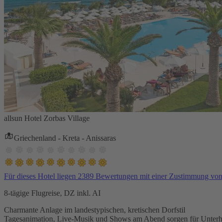
allsun Hotel Zorbas Village
Griechenland - Kreta - Anissaras
Für dieses Hotel liegen 2389 Bewertungen mit einer Zustimmung vo
8-tägige Flugreise, DZ inkl. AI
Charmante Anlage im landestypischen, kretischen Dorfstil
Tagesanimation, Live-Musik und Shows am Abend sorgen für Unterh