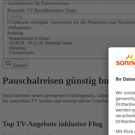
Suchkriterien für Pauschalreisen
Reiseziel/ TV-Bestellnummer/ Hotel
0 Optionen verfügbar. Verwenden Sie die Pfeiltasten zum Navigier
Abflughafen
Beliebig
Reisezeitraum & Dauer
10.08.26 - 10.11.26, Beliebige Dauer
Reisende
2 Erwachsene
Suchen
Pauschalreisen günstig buchen
Pauschalreisen bieten stressfreien Urlaubsgenuss, indem Flug und Hot
bei sonnenklar.TV buchen und unvergessliche Urlaubsmomente erleb
Top TV-Angebote inklusive Flug