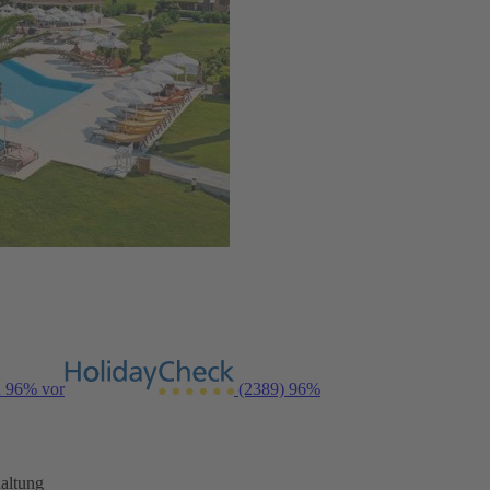
n 96% vor
(2389)
96%
altung