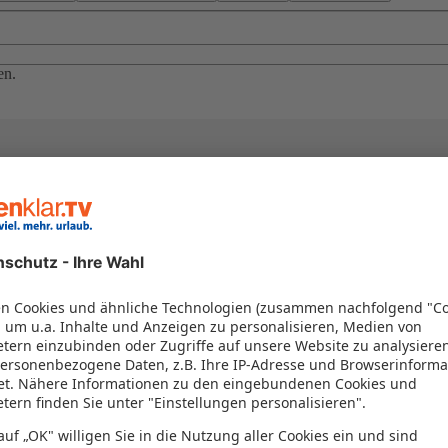
en.
el in einem Paket kombiniert werden – das spart Zeit und Geld. Nutzen 
en!