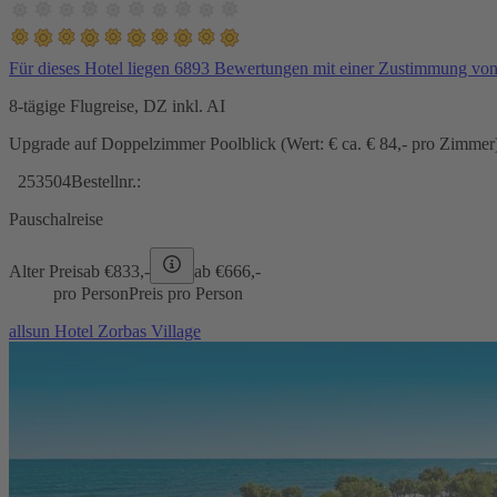
Für dieses Hotel liegen 6893 Bewertungen mit einer Zustimmung vo
8-tägige Flugreise, DZ inkl. AI
Upgrade auf Doppelzimmer Poolblick (Wert: € ca. € 84,- pro Zimmer) 
253504
Bestellnr.:
Pauschalreise
Alter Preis
ab €
833,-
ab €
666,-
pro Person
Preis pro Person
allsun Hotel Zorbas Village