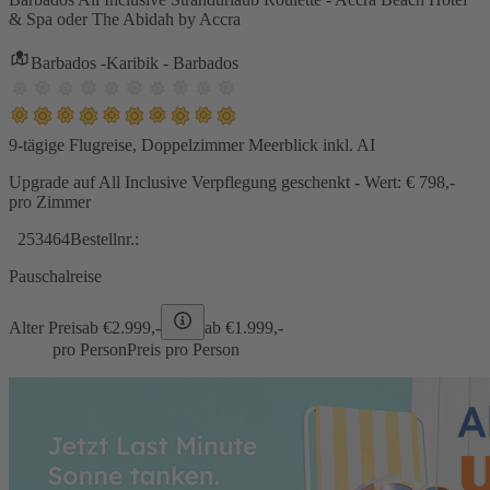
& Spa oder The Abidah by Accra
Barbados -Karibik - Barbados
9-tägige Flugreise, Doppelzimmer Meerblick inkl. AI
Upgrade auf All Inclusive Verpflegung geschenkt - Wert: € 798,-
pro Zimmer
253464
Bestellnr.:
Pauschalreise
Alter Preis
ab €
2.999,-
ab €
1.999,-
pro Person
Preis pro Person