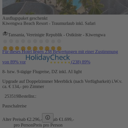
Ausflugspaket geschenkt
Kiwengwa Beach Resort - Traumurlaub inkl. Safari
Tansania, Vereinigte Republik - Ostküste - Kiwengwa
Für dieses Hotel liegen 238 Bewertungen mit einer Zustimmung
von 89% vor
(238)
89%
8- bzw. 9-tägige Flugreise, DZ inkl. AI light
Upgrade auf Doppelzimmer Meerblick (nach Verfügbarkeit) i.W.v.
ca. € 134,- pro Zimmer
253519
Bestellnr.:
Pauschalreise
Alter Preis
ab €
2.296,-
ab €
1.699,-
pro Person
Preis pro Person