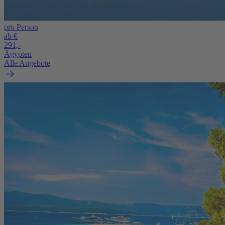
pro Person
ab €
291,-
Ägypten
Alle Angebote