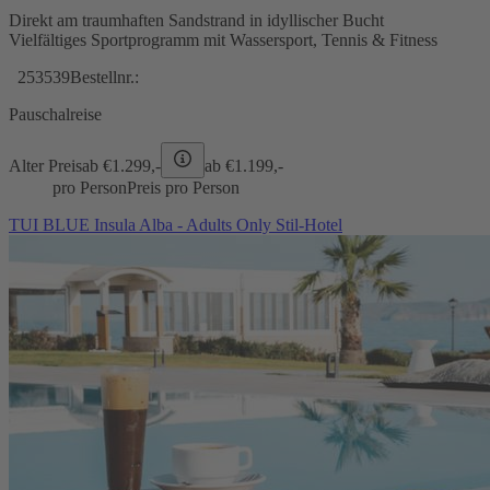
Direkt am traumhaften Sandstrand in idyllischer Bucht
Vielfältiges Sportprogramm mit Wassersport, Tennis & Fitness
253539
Bestellnr.:
Pauschalreise
Alter Preis
ab €
1.299,-
ab €
1.199,-
pro Person
Preis pro Person
TUI BLUE Insula Alba - Adults Only Stil-Hotel