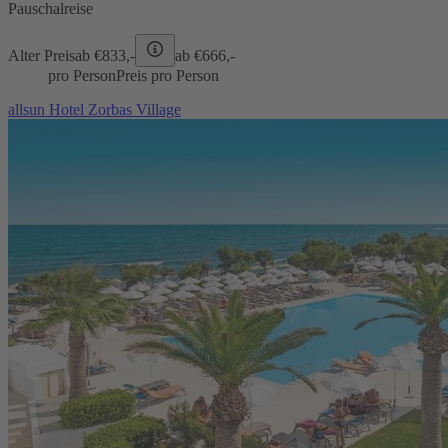
Pauschalreise
Alter Preis
ab €
833,-
ab €
666,-
pro Person
Preis pro Person
allsun Hotel Zorbas Village