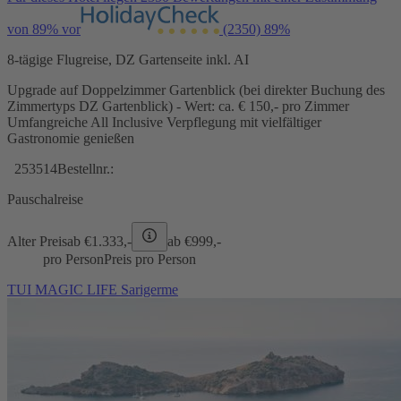
von 89% vor
(2350)
89%
8-tägige Flugreise, DZ Gartenseite inkl. AI
Upgrade auf Doppelzimmer Gartenblick (bei direkter Buchung des
Zimmertyps DZ Gartenblick) - Wert: ca. € 150,- pro Zimmer
Umfangreiche All Inclusive Verpflegung mit vielfältiger
Gastronomie genießen
253514
Bestellnr.:
Pauschalreise
Alter Preis
ab €
1.333,-
ab €
999,-
pro Person
Preis pro Person
TUI MAGIC LIFE Sarigerme