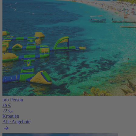
pro Person
ab €
223,-
Kroatien
Alle Angebote