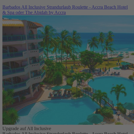
Barbados All Inclusive Strandurlaub Roulette - Accra Beach Hotel
& Spa oder The Abidah by Accra
Upgrade auf All Inclusive
Barbados All Inclusive Strandurlaub Roulette - Accra Beach Hotel