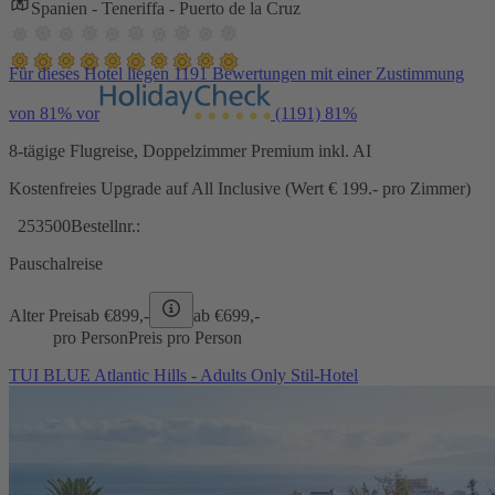
Spanien - Teneriffa - Puerto de la Cruz
Für dieses Hotel liegen 1191 Bewertungen mit einer Zustimmung
von 81% vor
(1191)
81%
8-tägige Flugreise, Doppelzimmer Premium inkl. AI
Kostenfreies Upgrade auf All Inclusive (Wert € 199.- pro Zimmer)
253500
Bestellnr.:
Pauschalreise
Alter Preis
ab €
899,-
ab €
699,-
pro Person
Preis pro Person
TUI BLUE Atlantic Hills - Adults Only Stil-Hotel