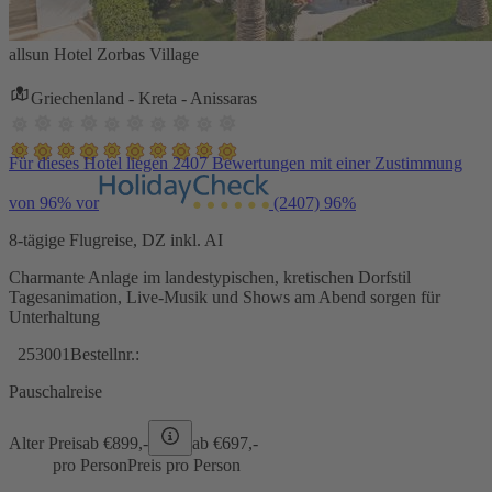
allsun Hotel Zorbas Village
Griechenland - Kreta - Anissaras
Für dieses Hotel liegen 2407 Bewertungen mit einer Zustimmung
von 96% vor
(2407)
96%
8-tägige Flugreise, DZ inkl. AI
Charmante Anlage im landestypischen, kretischen Dorfstil
Tagesanimation, Live-Musik und Shows am Abend sorgen für
Unterhaltung
253001
Bestellnr.:
Pauschalreise
Alter Preis
ab €
899,-
ab €
697,-
pro Person
Preis pro Person