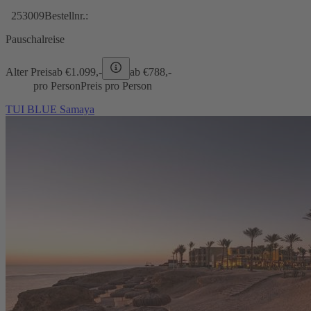
253009
Bestellnr.:
Pauschalreise
Alter Preis
ab €
1.099,-
ab €
788,-
pro Person
Preis pro Person
TUI BLUE Samaya