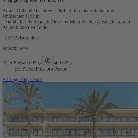
8-tägige Flugreise, DZ inkl. HP
Adults Only ab 16 Jahren – Perfekt für einen ruhigen und
erholsamen Urlaub
Traumhafter Panoramablick – Genießen Sie den Ausblick auf den
Atlantik und den Teide
253538
Bestellnr.:
Pauschalreise
Alter Preis
ab €
999,-
ab €
699,-
pro Person
Preis pro Person
R2 Lago Playa Park