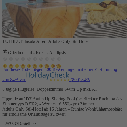
TUI BLUE Insula Alba - Adults Only Stil-Hotel
Griechenland - Kreta - Analipsis
Für dieses Hotel liegen 800 Bewertungen mit einer Zustimmung
von 84% vor
(800)
84%
8-tägige Flugreise, Doppelzimmer Swim-Up inkl. AI
Upgrade auf DZ Swim Up Sharing Pool (bei direkter Buchung des
Zimmertyps DZX2) - Wert: ca. € 550,- pro Zimmer
Adults Only Stil-Hotel ab 16 Jahren – Ruhige Wohlfühlatmosphäre
für erholsame Urlaubstage zu zweit
253537
Bestellnr.: