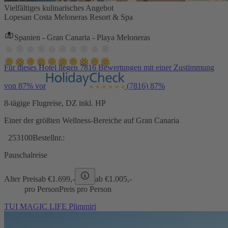
Vielfältiges kulinarisches Angebot
Lopesan Costa Meloneras Resort & Spa
Spanien - Gran Canaria - Playa Meloneras
Für dieses Hotel liegen 7816 Bewertungen mit einer Zustimmung
von 87% vor
(7816)
87%
8-tägige Flugreise, DZ inkl. HP
Einer der größten Wellness-Bereiche auf Gran Canaria
253100
Bestellnr.:
Pauschalreise
Alter Preis
ab €
1.699,-
ab €
1.005,-
pro Person
Preis pro Person
TUI MAGIC LIFE Plimmiri