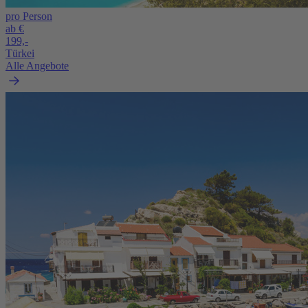
pro Person
ab €
199,-
Türkei
Alle Angebote