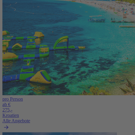
pro Person
ab €
275,-
Kroatien
Alle Angebote