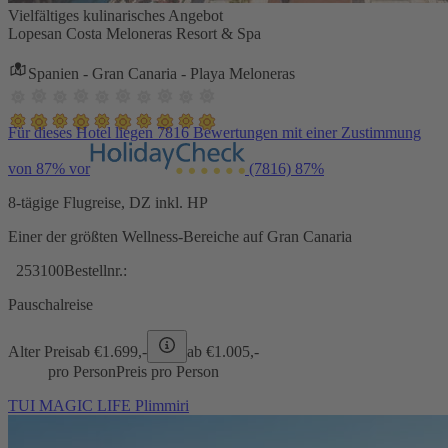
Vielfältiges kulinarisches Angebot
Lopesan Costa Meloneras Resort & Spa
Spanien - Gran Canaria - Playa Meloneras
Für dieses Hotel liegen 7816 Bewertungen mit einer Zustimmung
von 87% vor
(7816)
87%
8-tägige Flugreise, DZ inkl. HP
Einer der größten Wellness-Bereiche auf Gran Canaria
253100
Bestellnr.:
Pauschalreise
Alter Preis
ab €
1.699,-
ab €
1.005,-
pro Person
Preis pro Person
TUI MAGIC LIFE Plimmiri