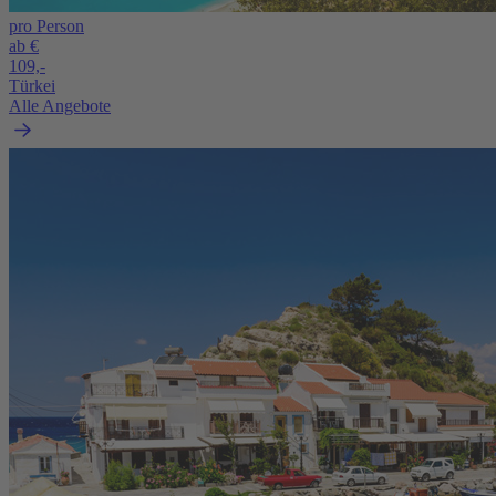
pro Person
ab €
109,-
Türkei
Alle Angebote