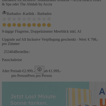
& Spa oder The Abidah by Accra
Barbados -Karibik - Barbados
9-tägige Flugreise, Doppelzimmer Meerblick inkl. AI
Upgrade auf All Inclusive Verpflegung geschenkt - Wert: € 798,-
pro Zimmer
253464
Bestellnr.:
Pauschalreise
Alter Preis
ab €
2.999,-
ab €
1.999,-
pro Person
Preis pro Person