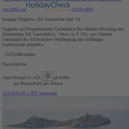
von 89% vor
(2350)
89%
8-tägige Flugreise, DZ Gartenseite inkl. AI
Upgrade auf Doppelzimmer Gartenblick (bei direkter Buchung des
Zimmertyps DZ Gartenblick) - Wert: ca. € 150,- pro Zimmer
Umfangreiche All Inclusive Verpflegung mit vielfältiger
Gastronomie genießen
253514
Bestellnr.:
Pauschalreise
Alter Preis
ab €
1.333,-
ab €
999,-
pro Person
Preis pro Person
TUI MAGIC LIFE Sarigerme