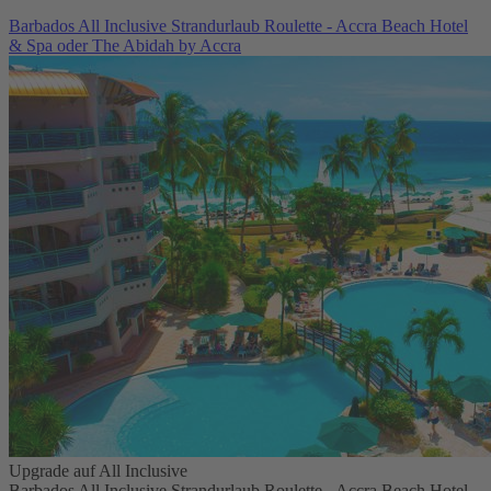
Barbados All Inclusive Strandurlaub Roulette - Accra Beach Hotel
& Spa oder The Abidah by Accra
Upgrade auf All Inclusive
Barbados All Inclusive Strandurlaub Roulette - Accra Beach Hotel