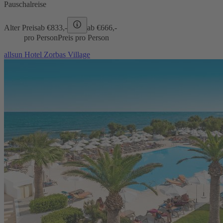
Pauschalreise
Alter Preis
ab €
833,-
ab €
666,-
pro Person
Preis pro Person
allsun Hotel Zorbas Village