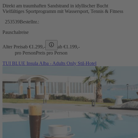
Direkt am traumhaften Sandstrand in idyllischer Bucht
Vielfältiges Sportprogramm mit Wassersport, Tennis & Fitness
253539
Bestellnr.:
Pauschalreise
Alter Preis
ab €
1.299,-
ab €
1.199,-
pro Person
Preis pro Person
TUI BLUE Insula Alba - Adults Only Stil-Hotel