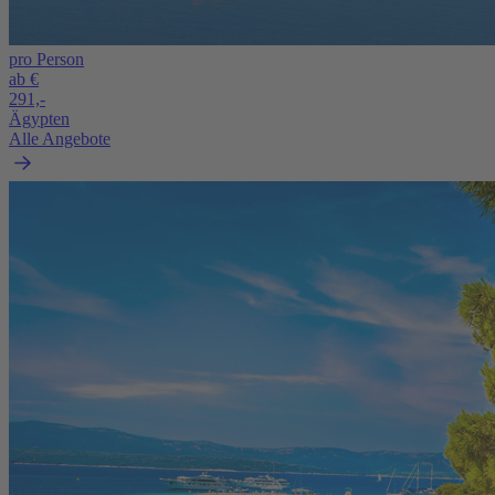
pro Person
ab €
291,-
Ägypten
Alle Angebote