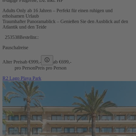
8-tägige Flugreise, DZ inkl. HP
Adults Only ab 16 Jahren – Perfekt für einen ruhigen und
erholsamen Urlaub
Traumhafter Panoramablick – Genießen Sie den Ausblick auf den
Atlantik und den Teide
253538
Bestellnr.:
Pauschalreise
Alter Preis
ab €
999,-
ab €
699,-
pro Person
Preis pro Person
R2 Lago Playa Park