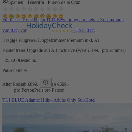
Spanien - Teneriffa - Puerto de la Cruz
Für dieses Hotel liegen 1191 Bewertungen mit einer Zustimmung
von 81% vor
(1191)
81%
8-tägige Flugreise, Doppelzimmer Premium inkl. AI
Kostenfreies Upgrade auf All Inclusive (Wert € 199.- pro Zimmer)
253500
Bestellnr.:
Pauschalreise
Alter Preis
ab €
899,-
ab €
699,-
pro Person
Preis pro Person
TUI BLUE Atlantic Hills - Adults Only Stil-Hotel