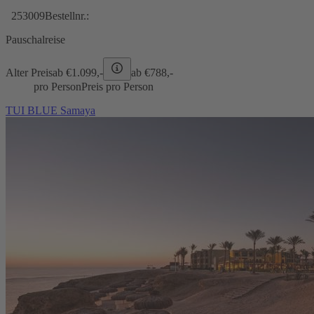
253009
Bestellnr.:
Pauschalreise
Alter Preis
ab €
1.099,-
ab €
788,-
pro Person
Preis pro Person
TUI BLUE Samaya