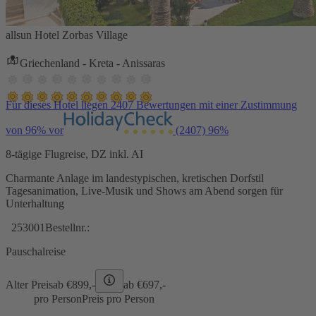
allsun Hotel Zorbas Village
Griechenland - Kreta - Anissaras
Für dieses Hotel liegen 2407 Bewertungen mit einer Zustimmung
von 96% vor
(2407)
96%
8-tägige Flugreise, DZ inkl. AI
Charmante Anlage im landestypischen, kretischen Dorfstil
Tagesanimation, Live-Musik und Shows am Abend sorgen für
Unterhaltung
253001
Bestellnr.:
Pauschalreise
Alter Preis
ab €
899,-
ab €
697,-
pro Person
Preis pro Person