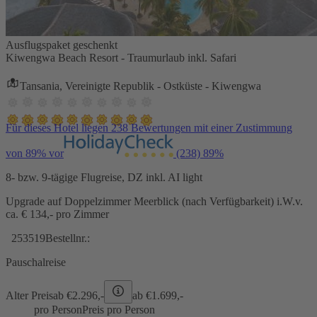
Ausflugspaket geschenkt
Kiwengwa Beach Resort - Traumurlaub inkl. Safari
Tansania, Vereinigte Republik - Ostküste - Kiwengwa
Für dieses Hotel liegen 238 Bewertungen mit einer Zustimmung
von 89% vor
(238)
89%
8- bzw. 9-tägige Flugreise, DZ inkl. AI light
Upgrade auf Doppelzimmer Meerblick (nach Verfügbarkeit) i.W.v.
ca. € 134,- pro Zimmer
253519
Bestellnr.:
Pauschalreise
Alter Preis
ab €
2.296,-
ab €
1.699,-
pro Person
Preis pro Person