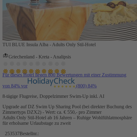
TUI BLUE Insula Alba - Adults Only Stil-Hotel
Griechenland - Kreta - Analipsis
Für dieses Hotel liegen 800 Bewertungen mit einer Zustimmung
von 84% vor
(800)
84%
8-tägige Flugreise, Doppelzimmer Swim-Up inkl. AI
Upgrade auf DZ Swim Up Sharing Pool (bei direkter Buchung des
Zimmertyps DZX2) - Wert: ca. € 550,- pro Zimmer
Adults Only Stil-Hotel ab 16 Jahren – Ruhige Wohlfühlatmosphäre
für erholsame Urlaubstage zu zweit
253537
Bestellnr.: