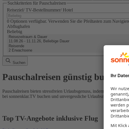
Suchkriterien für Pauschalreisen
Reiseziel/ TV-Bestellnummer/ Hotel
0 Optionen verfügbar. Verwenden Sie die Pfeiltasten zum Navigier
Abflughafen
Beliebig
Reisezeitraum & Dauer
11.08.26 - 11.11.26, Beliebige Dauer
Reisende
2 Erwachsene
Suchen
Pauschalreisen günstig buchen
Pauschalreisen bieten stressfreien Urlaubsgenuss, indem Flug und Hot
bei sonnenklar.TV buchen und unvergessliche Urlaubsmomente erleb
Top TV-Angebote inklusive Flug