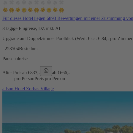
Für dieses Hotel liegen 6893 Bewertungen mit einer Zustimmung vo
8-tägige Flugreise, DZ inkl. AI
Upgrade auf Doppelzimmer Poolblick (Wert: € ca. € 84,- pro Zimmer) 
253504
Bestellnr.:
Pauschalreise
Alter Preis
ab €
833,-
ab €
666,-
pro Person
Preis pro Person
allsun Hotel Zorbas Village