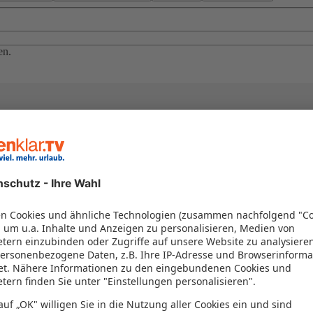
en.
el in einem Paket kombiniert werden – das spart Zeit und Geld. Nutzen 
en!