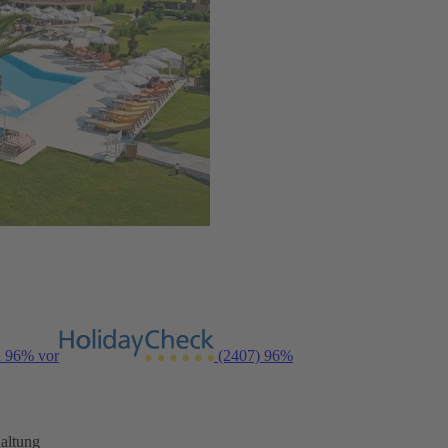
n 96% vor
(2407)
96%
altung