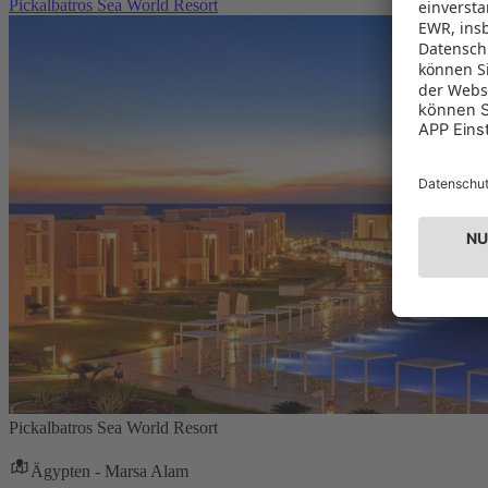
Pickalbatros Sea World Resort
Pickalbatros Sea World Resort
Ägypten - Marsa Alam