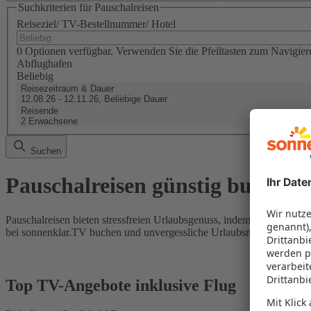
Suchkriterien für Pauschalreisen
Reiseziel/ TV-Bestellnummer/ Hotel
0 Optionen verfügbar. Verwenden Sie die Pfeiltasten zum Navigier
Abflughafen
Beliebig
Reisezeitraum & Dauer
12.08.26 - 12.11.26, Beliebige Dauer
Reisende
2 Erwachsene
Suchen
Pauschalreisen günstig buchen
Pauschalreisen bieten stressfreien Urlaubsgenuss, indem Flug und Hot
bei sonnenklar.TV buchen und unvergessliche Urlaubsmomente erleb
Top TV-Angebote inklusive Flug