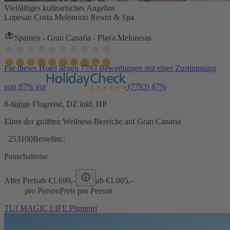
Vielfältiges kulinarisches Angebot
Lopesan Costa Meloneras Resort & Spa
Spanien - Gran Canaria - Playa Meloneras
Für dieses Hotel liegen 7793 Bewertungen mit einer Zustimmung
von 87% vor
(7793)
87%
8-tägige Flugreise, DZ inkl. HP
Einer der größten Wellness-Bereiche auf Gran Canaria
253100
Bestellnr.:
Pauschalreise
Alter Preis
ab €
1.699,-
ab €
1.005,-
pro Person
Preis pro Person
TUI MAGIC LIFE Plimmiri