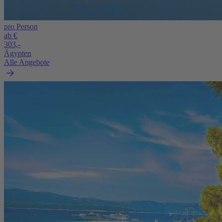
pro Person
ab €
303,-
Ägypten
Alle Angebote