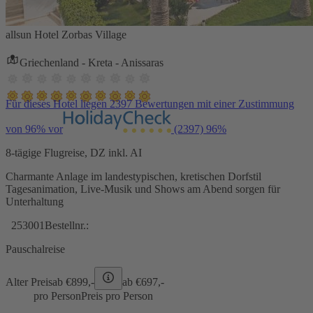
allsun Hotel Zorbas Village
Griechenland - Kreta - Anissaras
Für dieses Hotel liegen 2397 Bewertungen mit einer Zustimmung
von 96% vor
(2397)
96%
8-tägige Flugreise, DZ inkl. AI
Charmante Anlage im landestypischen, kretischen Dorfstil
Tagesanimation, Live-Musik und Shows am Abend sorgen für
Unterhaltung
253001
Bestellnr.:
Pauschalreise
Alter Preis
ab €
899,-
ab €
697,-
pro Person
Preis pro Person