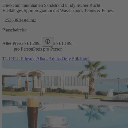
Direkt am traumhaften Sandstrand in idyllischer Bucht
Vielfältiges Sportprogramm mit Wassersport, Tennis & Fitness
253539
Bestellnr.:
Pauschalreise
Alter Preis
ab €
1.299,-
ab €
1.199,-
pro Person
Preis pro Person
TUI BLUE Insula Alba - Adults Only Stil-Hotel