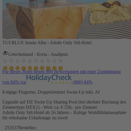
TUI BLUE Insula Alba - Adults Only Stil-Hotel
Griechenland - Kreta - Analipsis
Für dieses Hotel liegen 800 Bewertungen mit einer Zustimmung
von 84% vor
(800)
84%
8-tägige Flugreise, Doppelzimmer Swim-Up inkl. AI
Upgrade auf DZ Swim Up Sharing Pool (bei direkter Buchung des
Zimmertyps DZX2) - Wert: ca. € 550,- pro Zimmer
Adults Only Stil-Hotel ab 16 Jahren – Ruhige Wohlfühlatmosphäre
für erholsame Urlaubstage zu zweit
253537
Bestellnr.: