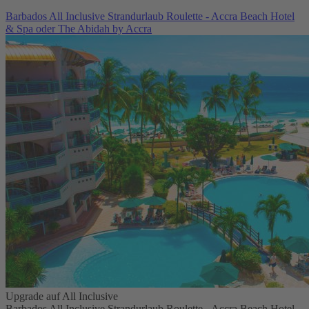
Barbados All Inclusive Strandurlaub Roulette - Accra Beach Hotel
& Spa oder The Abidah by Accra
Upgrade auf All Inclusive
Barbados All Inclusive Strandurlaub Roulette - Accra Beach Hotel