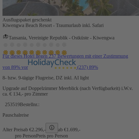
Ausflugspaket geschenkt
Kiwengwa Beach Resort - Traumurlaub inkl. Safari
Tansania, Vereinigte Republik - Ostküste - Kiwengwa
Für dieses Hotel liegen 237 Bewertungen mit einer Zustimmung
von 89% vor
(237)
89%
8- bzw. 9-tägige Flugreise, DZ inkl. AI light
Upgrade auf Doppelzimmer Meerblick (nach Verfügbarkeit) i.W.v.
ca. € 134,- pro Zimmer
253519
Bestellnr.:
Pauschalreise
Alter Preis
ab €
2.296,-
ab €
1.699,-
pro Person
Preis pro Person