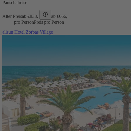
Pauschalreise
Alter Preis
ab €
833,-
ab €
666,-
pro Person
Preis pro Person
allsun Hotel Zorbas Village