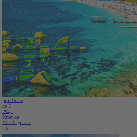
pro Person
ab €
294,-
Kroatien
Alle Angebote