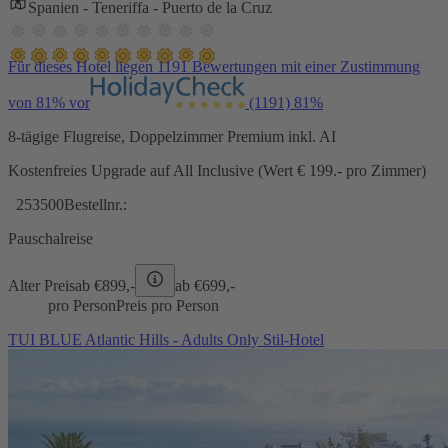
Spanien - Teneriffa - Puerto de la Cruz
Für dieses Hotel liegen 1191 Bewertungen mit einer Zustimmung
von 81% vor
(1191)
81%
8-tägige Flugreise, Doppelzimmer Premium inkl. AI
Kostenfreies Upgrade auf All Inclusive (Wert € 199.- pro Zimmer)
253500
Bestellnr.:
Pauschalreise
Alter Preis
ab €
899,-
ab €
699,-
pro Person
Preis pro Person
TUI BLUE Atlantic Hills - Adults Only Stil-Hotel