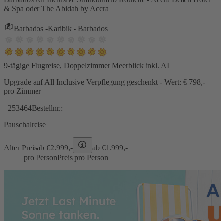
& Spa oder The Abidah by Accra
Barbados -Karibik - Barbados
9-tägige Flugreise, Doppelzimmer Meerblick inkl. AI
Upgrade auf All Inclusive Verpflegung geschenkt - Wert: € 798,-
pro Zimmer
253464
Bestellnr.:
Pauschalreise
Alter Preis
ab €
2.999,-
ab €
1.999,-
pro Person
Preis pro Person