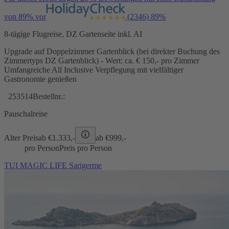
von 89% vor
(2346)
89%
8-tägige Flugreise, DZ Gartenseite inkl. AI
Upgrade auf Doppelzimmer Gartenblick (bei direkter Buchung des
Zimmertyps DZ Gartenblick) - Wert: ca. € 150,- pro Zimmer
Umfangreiche All Inclusive Verpflegung mit vielfältiger
Gastronomie genießen
253514
Bestellnr.:
Pauschalreise
Alter Preis
ab €
1.333,-
ab €
999,-
pro Person
Preis pro Person
TUI MAGIC LIFE Sarigerme