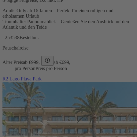
8-tägige Flugreise, DZ inkl. HP
Adults Only ab 16 Jahren – Perfekt für einen ruhigen und
erholsamen Urlaub
Traumhafter Panoramablick – Genießen Sie den Ausblick auf den
Atlantik und den Teide
253538
Bestellnr.:
Pauschalreise
Alter Preis
ab €
999,-
ab €
699,-
pro Person
Preis pro Person
R2 Lago Playa Park