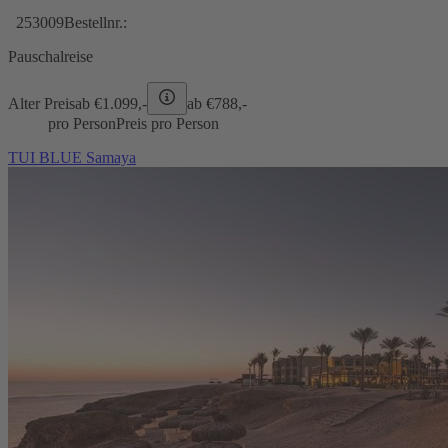
253009
Bestellnr.:
Pauschalreise
Alter Preis
ab €
1.099,-
ab €
788,-
pro Person
Preis pro Person
TUI BLUE Samaya