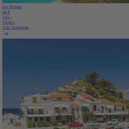
pro Person
ab €
145,-
Türkei
Alle Angebote