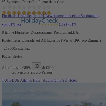
Spanien - Teneriffa - Puerto de la Cruz
Für dieses Hotel liegen 1191 Bewertungen mit einer Zustimmung
von 81% vor
(1191)
81%
8-tägige Flugreise, Doppelzimmer Premium inkl. AI
Kostenfreies Upgrade auf All Inclusive (Wert € 199.- pro Zimmer)
253500
Bestellnr.:
Pauschalreise
Alter Preis
ab €
899,-
ab €
699,-
pro Person
Preis pro Person
TUI BLUE Atlantic Hills - Adults Only Stil-Hotel