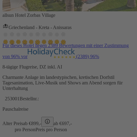
allsun Hotel Zorbas Village
Griechenland - Kreta - Anissaras
Für dieses Hotel liegen 2389 Bewertungen mit einer Zustimmung
von 96% vor
(2389)
96%
8-tägige Flugreise, DZ inkl. AI
Charmante Anlage im landestypischen, kretischen Dorfstil
Tagesanimation, Live-Musik und Shows am Abend sorgen für
Unterhaltung
253001
Bestellnr.:
Pauschalreise
Alter Preis
ab €
899,-
ab €
697,-
pro Person
Preis pro Person