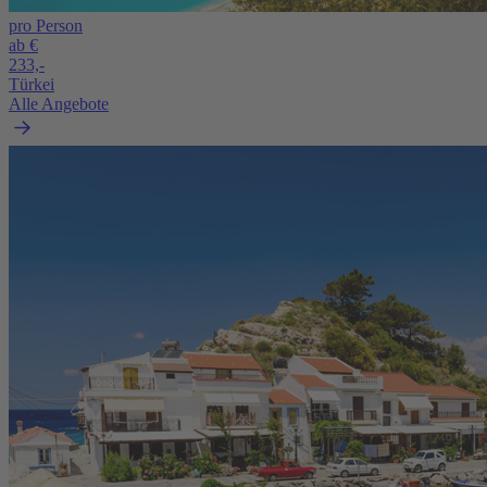
pro Person
ab €
233,-
Türkei
Alle Angebote