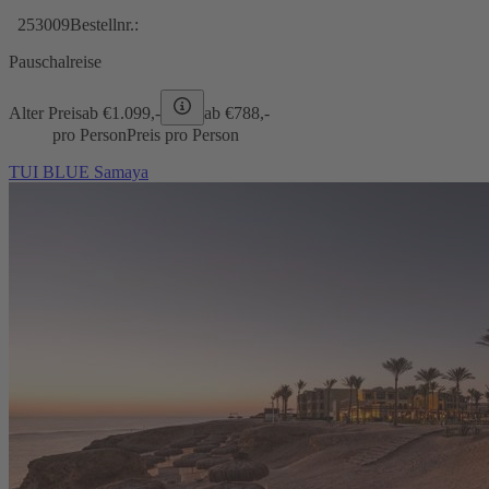
253009
Bestellnr.:
Pauschalreise
Alter Preis
ab €
1.099,-
ab €
788,-
pro Person
Preis pro Person
TUI BLUE Samaya