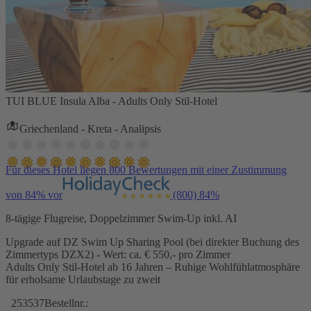
TUI BLUE Insula Alba - Adults Only Stil-Hotel
Griechenland - Kreta - Analipsis
Für dieses Hotel liegen 800 Bewertungen mit einer Zustimmung
von 84% vor
(800)
84%
8-tägige Flugreise, Doppelzimmer Swim-Up inkl. AI
Upgrade auf DZ Swim Up Sharing Pool (bei direkter Buchung des
Zimmertyps DZX2) - Wert: ca. € 550,- pro Zimmer
Adults Only Stil-Hotel ab 16 Jahren – Ruhige Wohlfühlatmosphäre
für erholsame Urlaubstage zu zweit
253537
Bestellnr.: