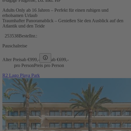
8-tägige Flugreise, DZ inkl. HP
Adults Only ab 16 Jahren – Perfekt für einen ruhigen und
erholsamen Urlaub
Traumhafter Panoramablick – Genießen Sie den Ausblick auf den
Atlantik und den Teide
253538
Bestellnr.:
Pauschalreise
Alter Preis
ab €
999,-
ab €
699,-
pro Person
Preis pro Person
R2 Lago Playa Park