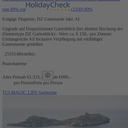
von 89% vor
(2350)
89%
8-tägige Flugreise, DZ Gartenseite inkl. AI
Upgrade auf Doppelzimmer Gartenblick (bei direkter Buchung des
Zimmertyps DZ Gartenblick) - Wert: ca. € 150,- pro Zimmer
Umfangreiche All Inclusive Verpflegung mit vielfältiger
Gastronomie genießen
253514
Bestellnr.:
Pauschalreise
Alter Preis
ab €
1.333,-
ab €
999,-
pro Person
Preis pro Person
TUI MAGIC LIFE Sarigerme