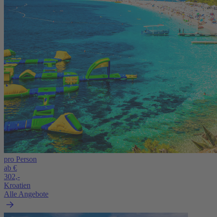
pro Person
ab €
302,-
Kroatien
Alle Angebote