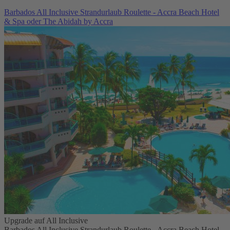
Barbados All Inclusive Strandurlaub Roulette - Accra Beach Hotel
& Spa oder The Abidah by Accra
Upgrade auf All Inclusive
Barbados All Inclusive Strandurlaub Roulette - Accra Beach Hotel