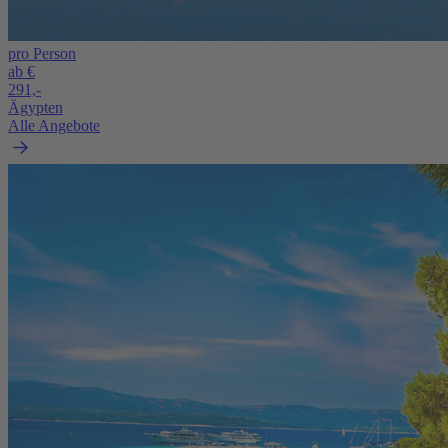
pro Person
ab €
291,-
Ägypten
Alle Angebote