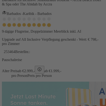
& Spa oder The Abidah by Accra
Barbados -Karibik - Barbados
9-tägige Flugreise, Doppelzimmer Meerblick inkl. AI
Upgrade auf All Inclusive Verpflegung geschenkt - Wert: € 798,-
pro Zimmer
253464
Bestellnr.:
Pauschalreise
Alter Preis
ab €
2.999,-
ab €
1.999,-
pro Person
Preis pro Person