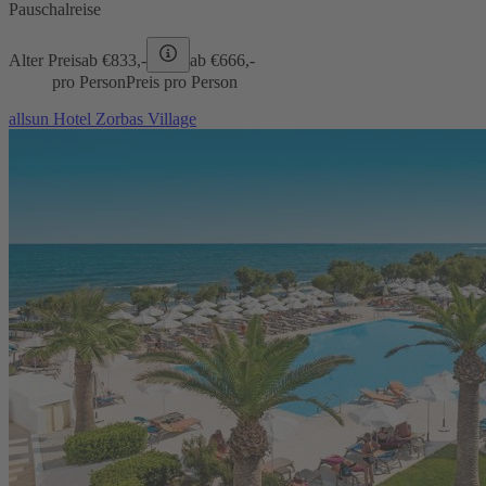
Pauschalreise
Alter Preis
ab €
833,-
ab €
666,-
pro Person
Preis pro Person
allsun Hotel Zorbas Village