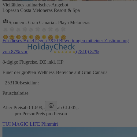
Vielfältiges kulinarisches Angebot
Lopesan Costa Meloneras Resort & Spa
Spanien - Gran Canaria - Playa Meloneras
Für dieses Hotel liegen 7810 Bewertungen mit einer Zustimmung
von 87% vor
(7810)
87%
8-tägige Flugreise, DZ inkl. HP
Einer der größten Wellness-Bereiche auf Gran Canaria
253100
Bestellnr.:
Pauschalreise
Alter Preis
ab €
1.699,-
ab €
1.005,-
pro Person
Preis pro Person
TUI MAGIC LIFE Plimmiri