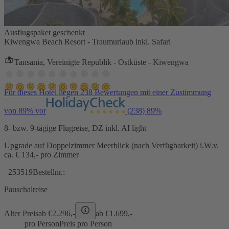
Ausflugspaket geschenkt
Kiwengwa Beach Resort - Traumurlaub inkl. Safari
Tansania, Vereinigte Republik - Ostküste - Kiwengwa
Für dieses Hotel liegen 238 Bewertungen mit einer Zustimmung
von 89% vor
(238)
89%
8- bzw. 9-tägige Flugreise, DZ inkl. AI light
Upgrade auf Doppelzimmer Meerblick (nach Verfügbarkeit) i.W.v.
ca. € 134,- pro Zimmer
253519
Bestellnr.:
Pauschalreise
Alter Preis
ab €
2.296,-
ab €
1.699,-
pro Person
Preis pro Person