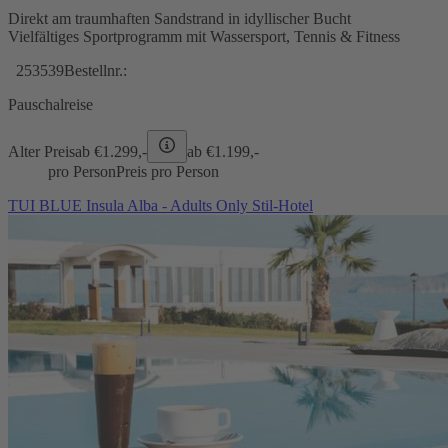
Direkt am traumhaften Sandstrand in idyllischer Bucht
Vielfältiges Sportprogramm mit Wassersport, Tennis & Fitness
253539
Bestellnr.:
Pauschalreise
Alter Preis
ab €
1.299,-
ab €
1.199,-
pro Person
Preis pro Person
TUI BLUE Insula Alba - Adults Only Stil-Hotel