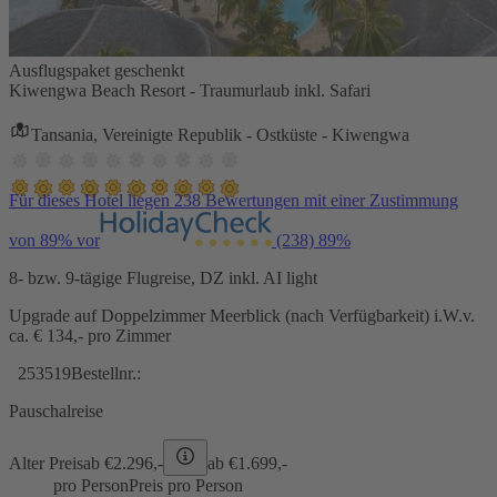
Ausflugspaket geschenkt
Kiwengwa Beach Resort - Traumurlaub inkl. Safari
Tansania, Vereinigte Republik - Ostküste - Kiwengwa
Für dieses Hotel liegen 238 Bewertungen mit einer Zustimmung
von 89% vor
(238)
89%
8- bzw. 9-tägige Flugreise, DZ inkl. AI light
Upgrade auf Doppelzimmer Meerblick (nach Verfügbarkeit) i.W.v.
ca. € 134,- pro Zimmer
253519
Bestellnr.:
Pauschalreise
Alter Preis
ab €
2.296,-
ab €
1.699,-
pro Person
Preis pro Person