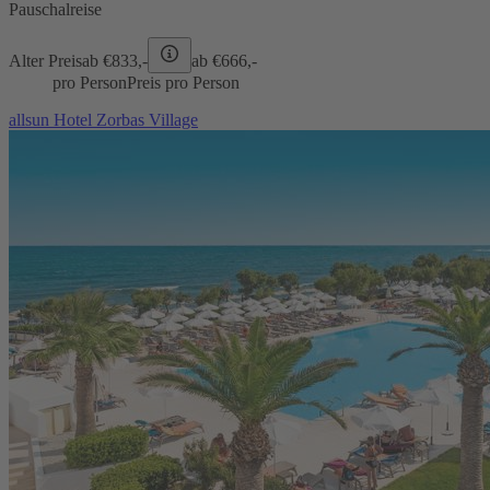
Pauschalreise
Alter Preis
ab €
833,-
ab €
666,-
pro Person
Preis pro Person
allsun Hotel Zorbas Village