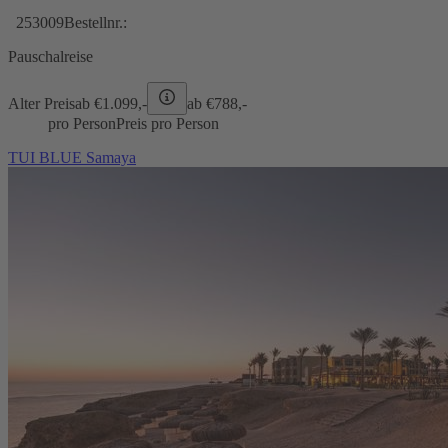
253009
Bestellnr.:
Pauschalreise
Alter Preis
ab €
1.099,-
ab €
788,-
pro Person
Preis pro Person
TUI BLUE Samaya