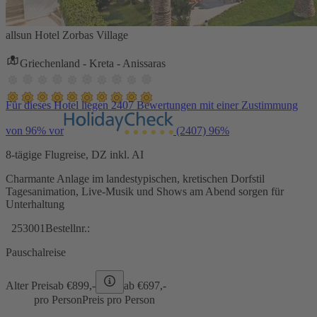
allsun Hotel Zorbas Village
Griechenland - Kreta - Anissaras
Für dieses Hotel liegen 2407 Bewertungen mit einer Zustimmung
von 96% vor
(2407)
96%
8-tägige Flugreise, DZ inkl. AI
Charmante Anlage im landestypischen, kretischen Dorfstil
Tagesanimation, Live-Musik und Shows am Abend sorgen für
Unterhaltung
253001
Bestellnr.:
Pauschalreise
Alter Preis
ab €
899,-
ab €
697,-
pro Person
Preis pro Person