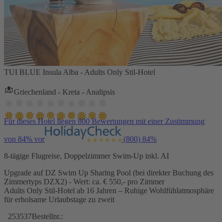
TUI BLUE Insula Alba - Adults Only Stil-Hotel
Griechenland - Kreta - Analipsis
Für dieses Hotel liegen 800 Bewertungen mit einer Zustimmung
von 84% vor
(800)
84%
8-tägige Flugreise, Doppelzimmer Swim-Up inkl. AI
Upgrade auf DZ Swim Up Sharing Pool (bei direkter Buchung des
Zimmertyps DZX2) - Wert: ca. € 550,- pro Zimmer
Adults Only Stil-Hotel ab 16 Jahren – Ruhige Wohlfühlatmosphäre
für erholsame Urlaubstage zu zweit
253537
Bestellnr.: