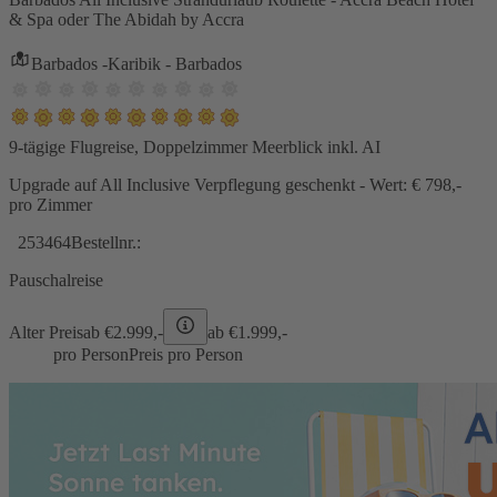
& Spa oder The Abidah by Accra
Barbados -Karibik - Barbados
9-tägige Flugreise, Doppelzimmer Meerblick inkl. AI
Upgrade auf All Inclusive Verpflegung geschenkt - Wert: € 798,-
pro Zimmer
253464
Bestellnr.:
Pauschalreise
Alter Preis
ab €
2.999,-
ab €
1.999,-
pro Person
Preis pro Person