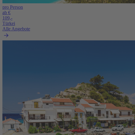
pro Person
ab €
109,-
Türkei
Alle Angebote