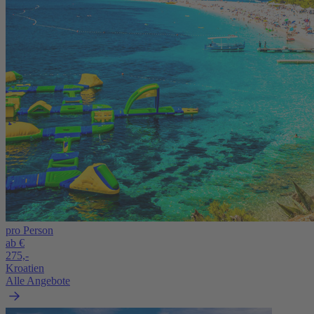
pro Person
ab €
275,-
Kroatien
Alle Angebote