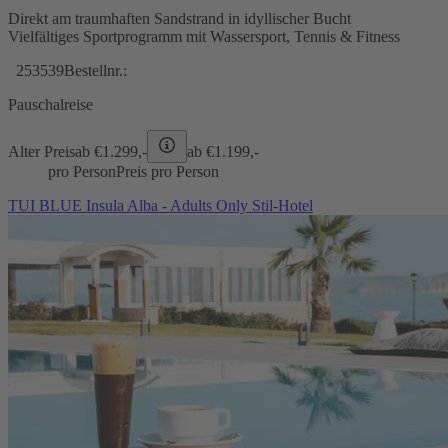
Direkt am traumhaften Sandstrand in idyllischer Bucht
Vielfältiges Sportprogramm mit Wassersport, Tennis & Fitness
253539
Bestellnr.:
Pauschalreise
Alter Preis
ab €
1.299,-
ab €
1.199,-
pro Person
Preis pro Person
TUI BLUE Insula Alba - Adults Only Stil-Hotel