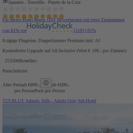
Spanien - Teneriffa - Puerto de la Cruz
Für dieses Hotel liegen 1191 Bewertungen mit einer Zustimmung
von 81% vor
(1191)
81%
8-tägige Flugreise, Doppelzimmer Premium inkl. AI
Kostenfreies Upgrade auf All Inclusive (Wert € 199.- pro Zimmer)
253500
Bestellnr.:
Pauschalreise
Alter Preis
ab €
899,-
ab €
699,-
pro Person
Preis pro Person
TUI BLUE Atlantic Hills - Adults Only Stil-Hotel