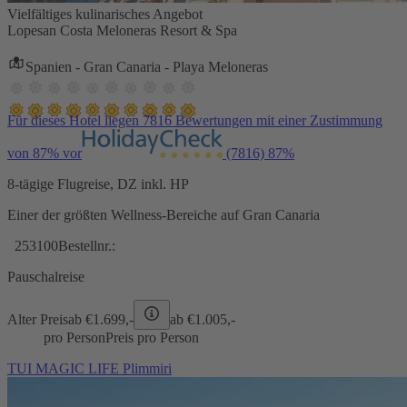
Vielfältiges kulinarisches Angebot
Lopesan Costa Meloneras Resort & Spa
Spanien - Gran Canaria - Playa Meloneras
Für dieses Hotel liegen 7816 Bewertungen mit einer Zustimmung
von 87% vor
(7816)
87%
8-tägige Flugreise, DZ inkl. HP
Einer der größten Wellness-Bereiche auf Gran Canaria
253100
Bestellnr.:
Pauschalreise
Alter Preis
ab €
1.699,-
ab €
1.005,-
pro Person
Preis pro Person
TUI MAGIC LIFE Plimmiri