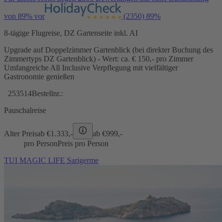
von 89% vor
(2350)
89%
8-tägige Flugreise, DZ Gartenseite inkl. AI
Upgrade auf Doppelzimmer Gartenblick (bei direkter Buchung des
Zimmertyps DZ Gartenblick) - Wert: ca. € 150,- pro Zimmer
Umfangreiche All Inclusive Verpflegung mit vielfältiger
Gastronomie genießen
253514
Bestellnr.:
Pauschalreise
Alter Preis
ab €
1.333,-
ab €
999,-
pro Person
Preis pro Person
TUI MAGIC LIFE Sarigerme