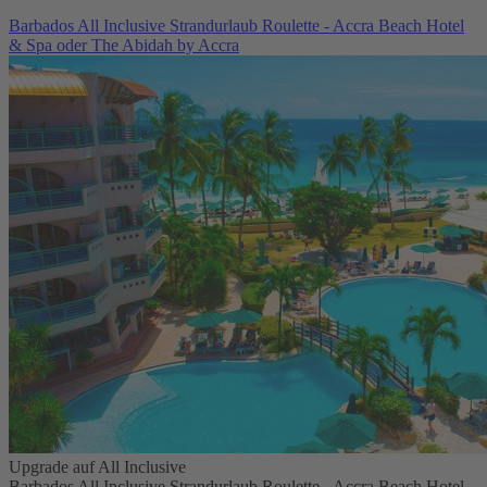
Barbados All Inclusive Strandurlaub Roulette - Accra Beach Hotel
& Spa oder The Abidah by Accra
Upgrade auf All Inclusive
Barbados All Inclusive Strandurlaub Roulette - Accra Beach Hotel