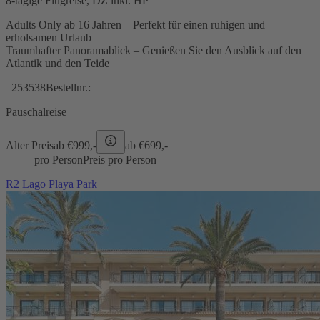
8-tägige Flugreise, DZ inkl. HP
Adults Only ab 16 Jahren – Perfekt für einen ruhigen und
erholsamen Urlaub
Traumhafter Panoramablick – Genießen Sie den Ausblick auf den
Atlantik und den Teide
253538
Bestellnr.:
Pauschalreise
Alter Preis
ab €
999,-
ab €
699,-
pro Person
Preis pro Person
R2 Lago Playa Park