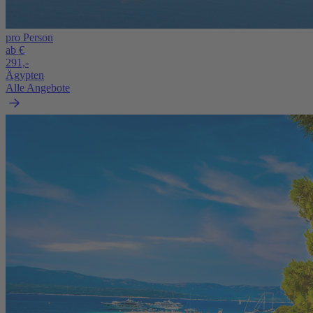
pro Person
ab €
291,-
Ägypten
Alle Angebote