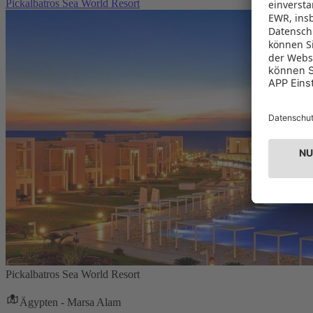
Pickalbatros Sea World Resort
Pickalbatros Sea World Resort
Ägypten - Marsa Alam