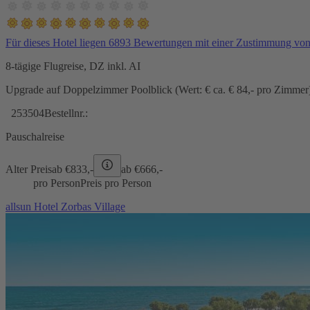
Für dieses Hotel liegen 6893 Bewertungen mit einer Zustimmung vo
8-tägige Flugreise, DZ inkl. AI
Upgrade auf Doppelzimmer Poolblick (Wert: € ca. € 84,- pro Zimmer) 
253504
Bestellnr.:
Pauschalreise
Alter Preis
ab €
833,-
ab €
666,-
pro Person
Preis pro Person
allsun Hotel Zorbas Village