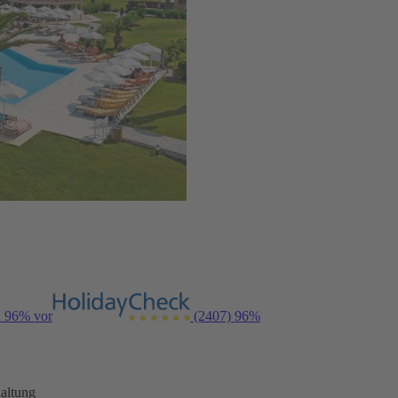
n 96% vor
(2407)
96%
altung