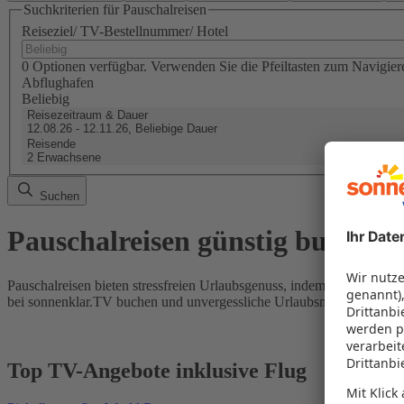
Suchkriterien für Pauschalreisen
Reiseziel/ TV-Bestellnummer/ Hotel
0 Optionen verfügbar. Verwenden Sie die Pfeiltasten zum Navigier
Abflughafen
Beliebig
Reisezeitraum & Dauer
12.08.26 - 12.11.26, Beliebige Dauer
Reisende
2 Erwachsene
Suchen
Pauschalreisen günstig buchen
Pauschalreisen bieten stressfreien Urlaubsgenuss, indem Flug und Hot
bei sonnenklar.TV buchen und unvergessliche Urlaubsmomente erleb
Top TV-Angebote inklusive Flug