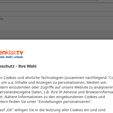
en.
el in einem Paket kombiniert werden – das spart Zeit und Geld. Nutzen 
en!