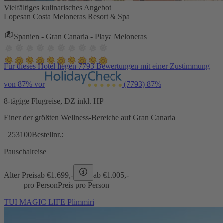
Vielfältiges kulinarisches Angebot
Lopesan Costa Meloneras Resort & Spa
Spanien - Gran Canaria - Playa Meloneras
Für dieses Hotel liegen 7793 Bewertungen mit einer Zustimmung
von 87% vor
(7793)
87%
8-tägige Flugreise, DZ inkl. HP
Einer der größten Wellness-Bereiche auf Gran Canaria
253100
Bestellnr.:
Pauschalreise
Alter Preis
ab €
1.699,-
ab €
1.005,-
pro Person
Preis pro Person
TUI MAGIC LIFE Plimmiri