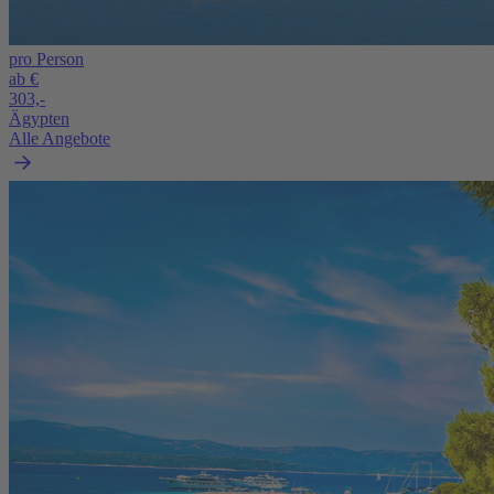
pro Person
ab €
303,-
Ägypten
Alle Angebote