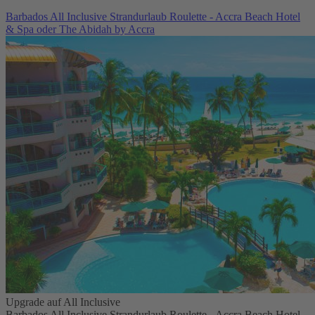
Barbados All Inclusive Strandurlaub Roulette - Accra Beach Hotel
& Spa oder The Abidah by Accra
Upgrade auf All Inclusive
Barbados All Inclusive Strandurlaub Roulette - Accra Beach Hotel