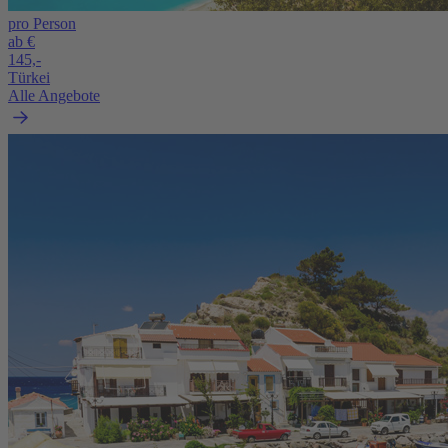
pro Person
ab €
145,-
Türkei
Alle Angebote