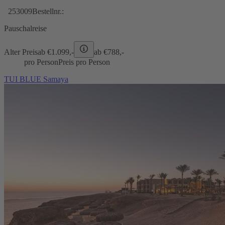
253009
Bestellnr.:
Pauschalreise
Alter Preis
ab €
1.099,-
ab €
788,-
pro Person
Preis pro Person
TUI BLUE Samaya