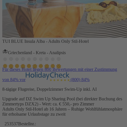
TUI BLUE Insula Alba - Adults Only Stil-Hotel
Griechenland - Kreta - Analipsis
Für dieses Hotel liegen 800 Bewertungen mit einer Zustimmung
von 84% vor
(800)
84%
8-tägige Flugreise, Doppelzimmer Swim-Up inkl. AI
Upgrade auf DZ Swim Up Sharing Pool (bei direkter Buchung des
Zimmertyps DZX2) - Wert: ca. € 550,- pro Zimmer
Adults Only Stil-Hotel ab 16 Jahren – Ruhige Wohlfühlatmosphäre
für erholsame Urlaubstage zu zweit
253537
Bestellnr.: