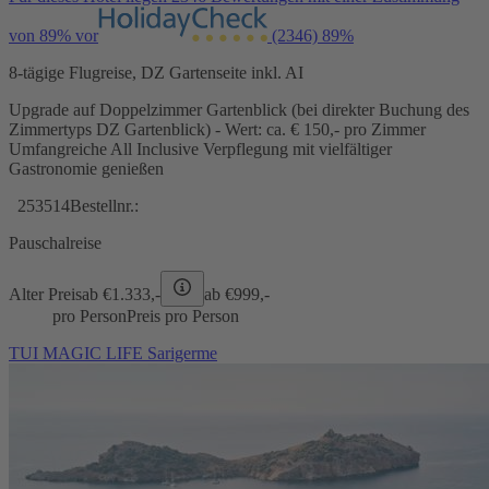
von 89% vor
(2346)
89%
8-tägige Flugreise, DZ Gartenseite inkl. AI
Upgrade auf Doppelzimmer Gartenblick (bei direkter Buchung des
Zimmertyps DZ Gartenblick) - Wert: ca. € 150,- pro Zimmer
Umfangreiche All Inclusive Verpflegung mit vielfältiger
Gastronomie genießen
253514
Bestellnr.:
Pauschalreise
Alter Preis
ab €
1.333,-
ab €
999,-
pro Person
Preis pro Person
TUI MAGIC LIFE Sarigerme