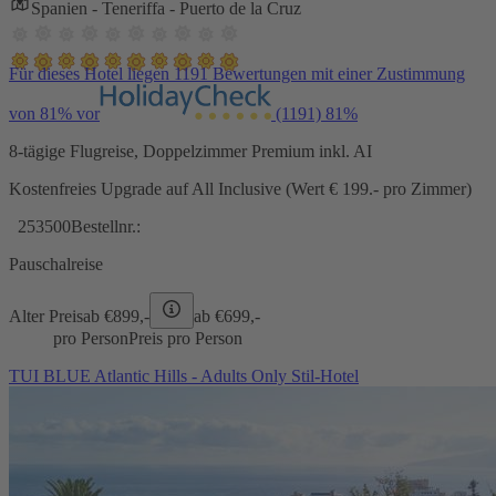
Spanien - Teneriffa - Puerto de la Cruz
Für dieses Hotel liegen 1191 Bewertungen mit einer Zustimmung
von 81% vor
(1191)
81%
8-tägige Flugreise, Doppelzimmer Premium inkl. AI
Kostenfreies Upgrade auf All Inclusive (Wert € 199.- pro Zimmer)
253500
Bestellnr.:
Pauschalreise
Alter Preis
ab €
899,-
ab €
699,-
pro Person
Preis pro Person
TUI BLUE Atlantic Hills - Adults Only Stil-Hotel