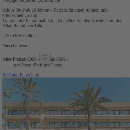
8-tägige Flugreise, DZ inkl. HP
Adults Only ab 16 Jahren – Perfekt für einen ruhigen und
erholsamen Urlaub
Traumhafter Panoramablick – Genießen Sie den Ausblick auf den
Atlantik und den Teide
253538
Bestellnr.:
Pauschalreise
Alter Preis
ab €
999,-
ab €
699,-
pro Person
Preis pro Person
R2 Lago Playa Park