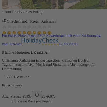
allsun Hotel Zorbas Village
Griechenland - Kreta - Anissaras
Für dieses Hotel liegen 2397 Bewertungen mit einer Zustimmung
von 96% vor
(2397)
96%
8-tägige Flugreise, DZ inkl. AI
Charmante Anlage im landestypischen, kretischen Dorfstil
Tagesanimation, Live-Musik und Shows am Abend sorgen für
Unterhaltung
253001
Bestellnr.:
Pauschalreise
Alter Preis
ab €
899,-
ab €
697,-
pro Person
Preis pro Person