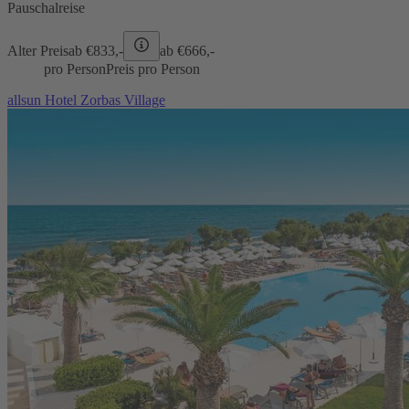
Pauschalreise
Alter Preis
ab €
833,-
ab €
666,-
pro Person
Preis pro Person
allsun Hotel Zorbas Village