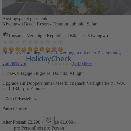
Ausflugspaket geschenkt
Kiwengwa Beach Resort - Traumurlaub inkl. Safari
Tansania, Vereinigte Republik - Ostküste - Kiwengwa
Für dieses Hotel liegen 237 Bewertungen mit einer Zustimmung
von 89% vor
(237)
89%
8- bzw. 9-tägige Flugreise, DZ inkl. AI light
Upgrade auf Doppelzimmer Meerblick (nach Verfügbarkeit) i.W.v.
ca. € 134,- pro Zimmer
253519
Bestellnr.:
Pauschalreise
Alter Preis
ab €
2.296,-
ab €
1.699,-
pro Person
Preis pro Person