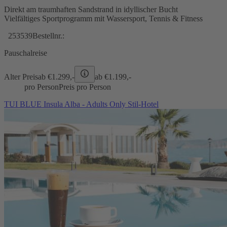
Direkt am traumhaften Sandstrand in idyllischer Bucht
Vielfältiges Sportprogramm mit Wassersport, Tennis & Fitness
253539
Bestellnr.:
Pauschalreise
Alter Preis
ab €
1.299,-
ab €
1.199,-
pro Person
Preis pro Person
TUI BLUE Insula Alba - Adults Only Stil-Hotel