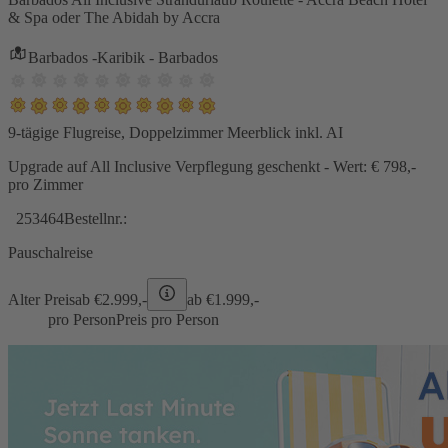
& Spa oder The Abidah by Accra
Barbados -Karibik - Barbados
9-tägige Flugreise, Doppelzimmer Meerblick inkl. AI
Upgrade auf All Inclusive Verpflegung geschenkt - Wert: € 798,-
pro Zimmer
253464
Bestellnr.:
Pauschalreise
Alter Preis
ab €
2.999,-
ab €
1.999,-
pro Person
Preis pro Person