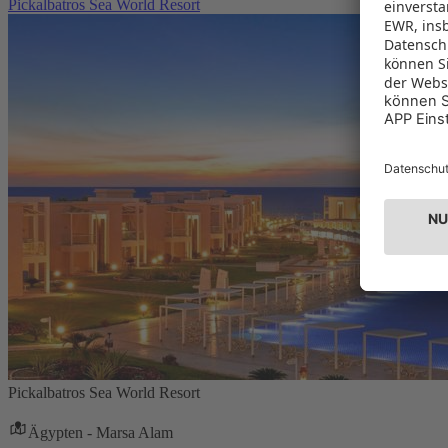
Pickalbatros Sea World Resort
Pickalbatros Sea World Resort
Ägypten - Marsa Alam