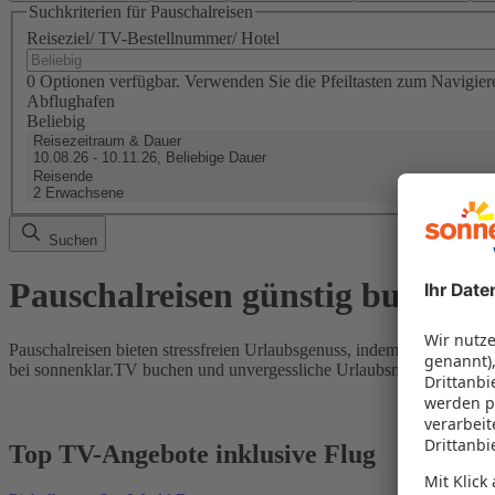
Suchkriterien für Pauschalreisen
Reiseziel/ TV-Bestellnummer/ Hotel
0 Optionen verfügbar. Verwenden Sie die Pfeiltasten zum Navigier
Abflughafen
Beliebig
Reisezeitraum & Dauer
10.08.26 - 10.11.26, Beliebige Dauer
Reisende
2 Erwachsene
Suchen
Pauschalreisen günstig buchen
Pauschalreisen bieten stressfreien Urlaubsgenuss, indem Flug und Hot
bei sonnenklar.TV buchen und unvergessliche Urlaubsmomente erleb
Top TV-Angebote inklusive Flug