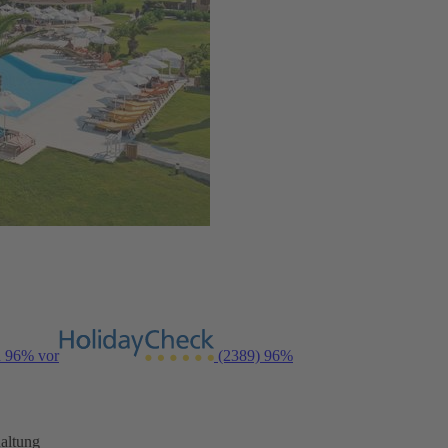
n 96% vor
(2389)
96%
altung