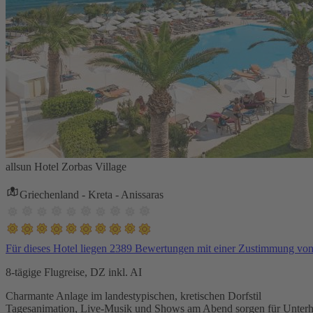
allsun Hotel Zorbas Village
Griechenland - Kreta - Anissaras
Für dieses Hotel liegen 2389 Bewertungen mit einer Zustimmung vo
8-tägige Flugreise, DZ inkl. AI
Charmante Anlage im landestypischen, kretischen Dorfstil
Tagesanimation, Live-Musik und Shows am Abend sorgen für Unterh