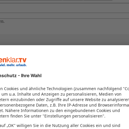
en.
el in einem Paket kombiniert werden – das spart Zeit und Geld. Nutzen 
en!