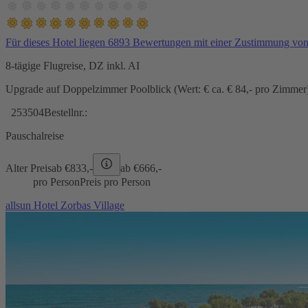
Für dieses Hotel liegen 6893 Bewertungen mit einer Zustimmung vo
8-tägige Flugreise, DZ inkl. AI
Upgrade auf Doppelzimmer Poolblick (Wert: € ca. € 84,- pro Zimmer) 
253504
Bestellnr.:
Pauschalreise
Alter Preis
ab €
833,-
ab €
666,-
pro Person
Preis pro Person
allsun Hotel Zorbas Village