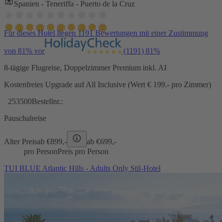
Spanien - Teneriffa - Puerto de la Cruz
Für dieses Hotel liegen 1191 Bewertungen mit einer Zustimmung
von 81% vor
(1191)
81%
8-tägige Flugreise, Doppelzimmer Premium inkl. AI
Kostenfreies Upgrade auf All Inclusive (Wert € 199.- pro Zimmer)
253500
Bestellnr.:
Pauschalreise
Alter Preis
ab €
899,-
ab €
699,-
pro Person
Preis pro Person
TUI BLUE Atlantic Hills - Adults Only Stil-Hotel