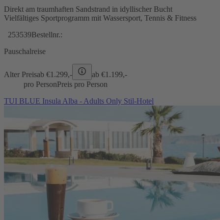
Direkt am traumhaften Sandstrand in idyllischer Bucht
Vielfältiges Sportprogramm mit Wassersport, Tennis & Fitness
253539
Bestellnr.:
Pauschalreise
Alter Preis
ab €
1.299,-
ab €
1.199,-
pro Person
Preis pro Person
TUI BLUE Insula Alba - Adults Only Stil-Hotel