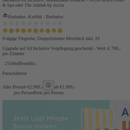
& Spa oder The Abidah by Accra
Barbados -Karibik - Barbados
9-tägige Flugreise, Doppelzimmer Meerblick inkl. AI
Upgrade auf All Inclusive Verpflegung geschenkt - Wert: € 798,-
pro Zimmer
253464
Bestellnr.:
Pauschalreise
Alter Preis
ab €
2.999,-
ab €
1.999,-
pro Person
Preis pro Person