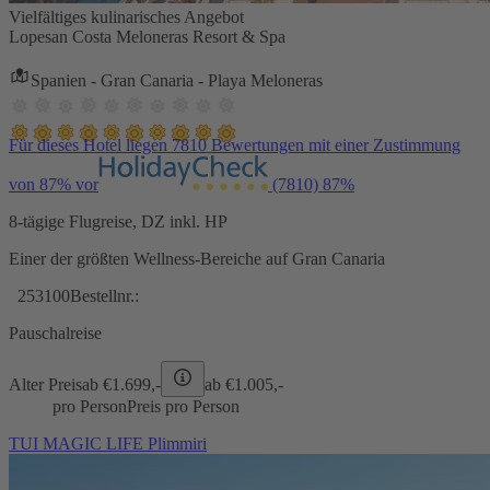
Vielfältiges kulinarisches Angebot
Lopesan Costa Meloneras Resort & Spa
Spanien - Gran Canaria - Playa Meloneras
Für dieses Hotel liegen 7810 Bewertungen mit einer Zustimmung
von 87% vor
(7810)
87%
8-tägige Flugreise, DZ inkl. HP
Einer der größten Wellness-Bereiche auf Gran Canaria
253100
Bestellnr.:
Pauschalreise
Alter Preis
ab €
1.699,-
ab €
1.005,-
pro Person
Preis pro Person
TUI MAGIC LIFE Plimmiri