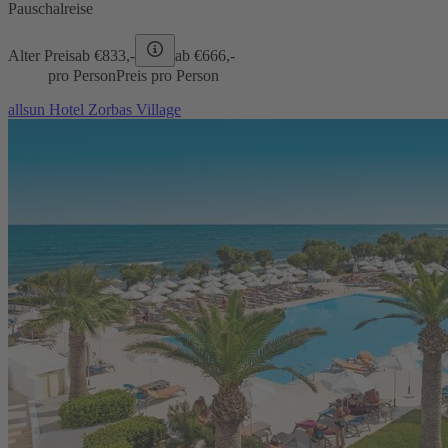
Pauschalreise
Alter Preis
ab €
833,-
ab €
666,-
pro Person
Preis pro Person
allsun Hotel Zorbas Village