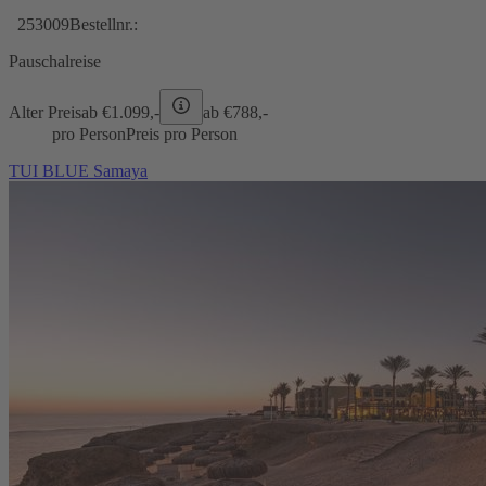
253009
Bestellnr.:
Pauschalreise
Alter Preis
ab €
1.099,-
ab €
788,-
pro Person
Preis pro Person
TUI BLUE Samaya