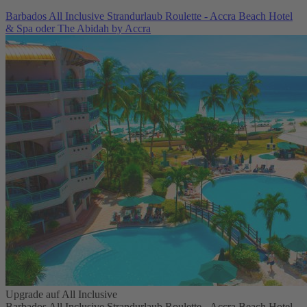
Barbados All Inclusive Strandurlaub Roulette - Accra Beach Hotel
& Spa oder The Abidah by Accra
Upgrade auf All Inclusive
Barbados All Inclusive Strandurlaub Roulette - Accra Beach Hotel