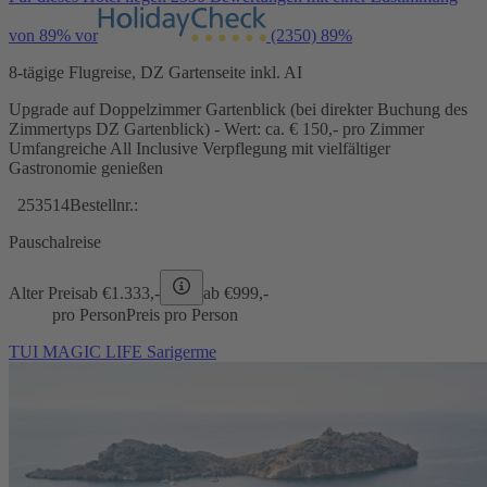
von 89% vor
(2350)
89%
8-tägige Flugreise, DZ Gartenseite inkl. AI
Upgrade auf Doppelzimmer Gartenblick (bei direkter Buchung des
Zimmertyps DZ Gartenblick) - Wert: ca. € 150,- pro Zimmer
Umfangreiche All Inclusive Verpflegung mit vielfältiger
Gastronomie genießen
253514
Bestellnr.:
Pauschalreise
Alter Preis
ab €
1.333,-
ab €
999,-
pro Person
Preis pro Person
TUI MAGIC LIFE Sarigerme