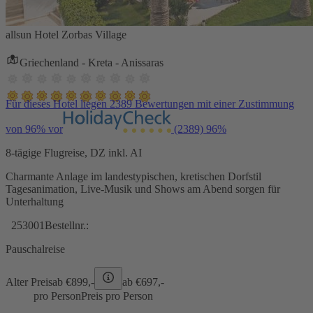
allsun Hotel Zorbas Village
Griechenland - Kreta - Anissaras
Für dieses Hotel liegen 2389 Bewertungen mit einer Zustimmung
von 96% vor
(2389)
96%
8-tägige Flugreise, DZ inkl. AI
Charmante Anlage im landestypischen, kretischen Dorfstil
Tagesanimation, Live-Musik und Shows am Abend sorgen für
Unterhaltung
253001
Bestellnr.:
Pauschalreise
Alter Preis
ab €
899,-
ab €
697,-
pro Person
Preis pro Person