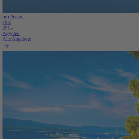
pro Person
ab €
291,-
Ägypten
Alle Angebote