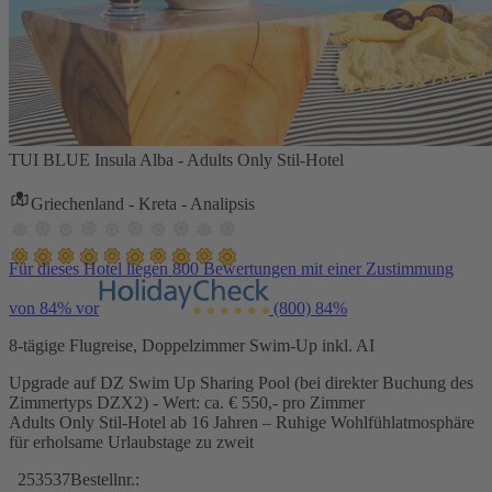
TUI BLUE Insula Alba - Adults Only Stil-Hotel
Griechenland - Kreta - Analipsis
Für dieses Hotel liegen 800 Bewertungen mit einer Zustimmung
von 84% vor
(800)
84%
8-tägige Flugreise, Doppelzimmer Swim-Up inkl. AI
Upgrade auf DZ Swim Up Sharing Pool (bei direkter Buchung des
Zimmertyps DZX2) - Wert: ca. € 550,- pro Zimmer
Adults Only Stil-Hotel ab 16 Jahren – Ruhige Wohlfühlatmosphäre
für erholsame Urlaubstage zu zweit
253537
Bestellnr.: