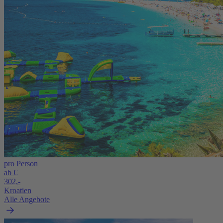
pro Person
ab €
302,-
Kroatien
Alle Angebote