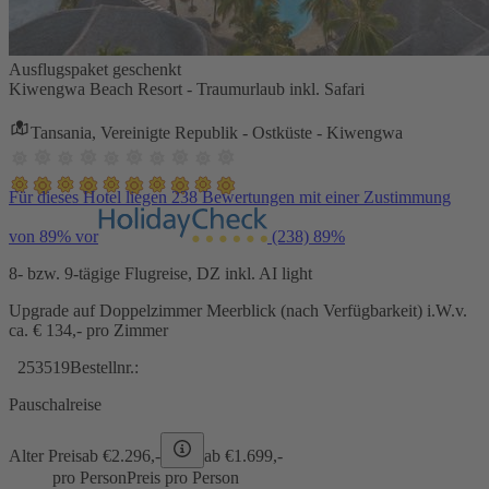
Ausflugspaket geschenkt
Kiwengwa Beach Resort - Traumurlaub inkl. Safari
Tansania, Vereinigte Republik - Ostküste - Kiwengwa
Für dieses Hotel liegen 238 Bewertungen mit einer Zustimmung
von 89% vor
(238)
89%
8- bzw. 9-tägige Flugreise, DZ inkl. AI light
Upgrade auf Doppelzimmer Meerblick (nach Verfügbarkeit) i.W.v.
ca. € 134,- pro Zimmer
253519
Bestellnr.:
Pauschalreise
Alter Preis
ab €
2.296,-
ab €
1.699,-
pro Person
Preis pro Person