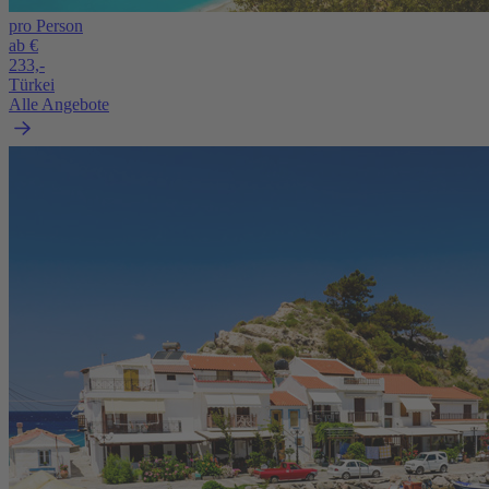
pro Person
ab €
233,-
Türkei
Alle Angebote