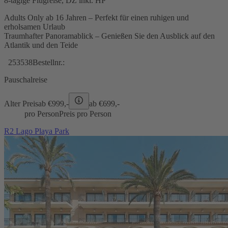
8-tägige Flugreise, DZ inkl. HP
Adults Only ab 16 Jahren – Perfekt für einen ruhigen und
erholsamen Urlaub
Traumhafter Panoramablick – Genießen Sie den Ausblick auf den
Atlantik und den Teide
253538
Bestellnr.:
Pauschalreise
Alter Preis
ab €
999,-
ab €
699,-
pro Person
Preis pro Person
R2 Lago Playa Park