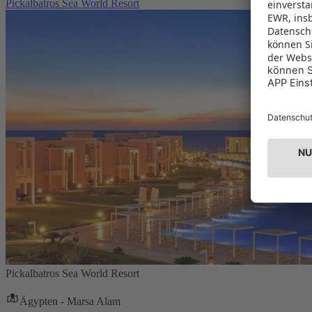
Pickalbatros Sea World Resort
Pickalbatros Sea World Resort
Ägypten - Marsa Alam