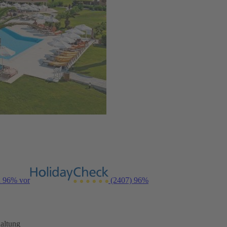
n 96% vor
(2407)
96%
altung