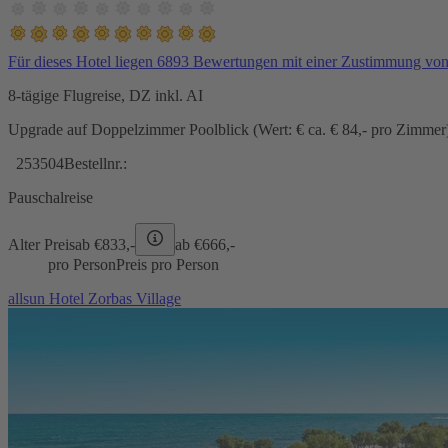
Für dieses Hotel liegen 6893 Bewertungen mit einer Zustimmung vo
8-tägige Flugreise, DZ inkl. AI
Upgrade auf Doppelzimmer Poolblick (Wert: € ca. € 84,- pro Zimmer) 
253504
Bestellnr.:
Pauschalreise
Alter Preis
ab €
833,-
ab €
666,-
pro Person
Preis pro Person
allsun Hotel Zorbas Village