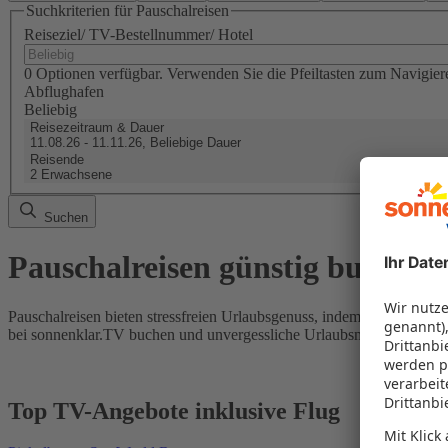
Suchkriterien für Pauschalreisen
Reiseziel/ TV-Bestellnummer/ Hotel
0 Optionen verfügbar. Verwenden Sie die Pfeiltasten zum Navigier
Abflughafen
Beliebig
Reisezeitraum & Dauer
11.08.26 - 11.11.26, Beliebige Dauer
Reisende
2 Erwachsene
Suchen
Pauschalreisen günstig buchen
Pauschalreisen bieten stressfreien Urlaubsgenuss, indem Flug und Hot
bei sonnenklar.TV buchen und unvergessliche Urlaubsmomente erleb
Top TV-Angebote inklusive Flug