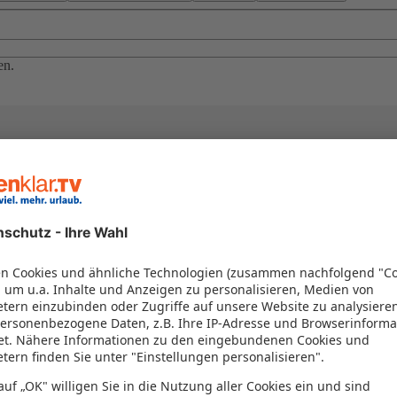
en.
el in einem Paket kombiniert werden – das spart Zeit und Geld. Nutzen 
en!