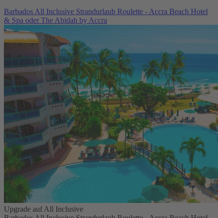
Barbados All Inclusive Strandurlaub Roulette - Accra Beach Hotel
& Spa oder The Abidah by Accra
Upgrade auf All Inclusive
Barbados All Inclusive Strandurlaub Roulette - Accra Beach Hotel