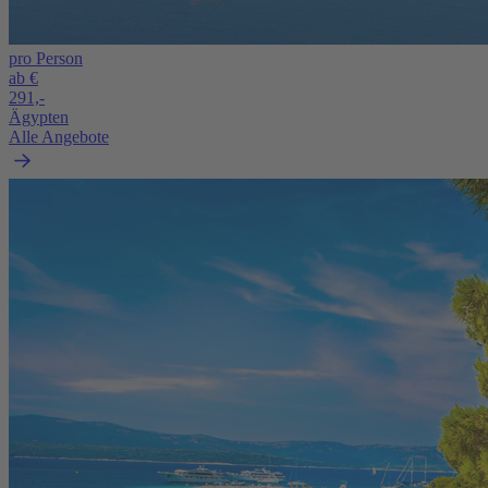
pro Person
ab €
291,-
Ägypten
Alle Angebote