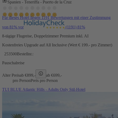
Spanien - Teneriffa - Puerto de la Cruz
Für dieses Hotel liegen 1191 Bewertungen mit einer Zustimmung
von 81% vor
(1191)
81%
8-tägige Flugreise, Doppelzimmer Premium inkl. AI
Kostenfreies Upgrade auf All Inclusive (Wert € 199.- pro Zimmer)
253500
Bestellnr.:
Pauschalreise
Alter Preis
ab €
899,-
ab €
699,-
pro Person
Preis pro Person
TUI BLUE Atlantic Hills - Adults Only Stil-Hotel