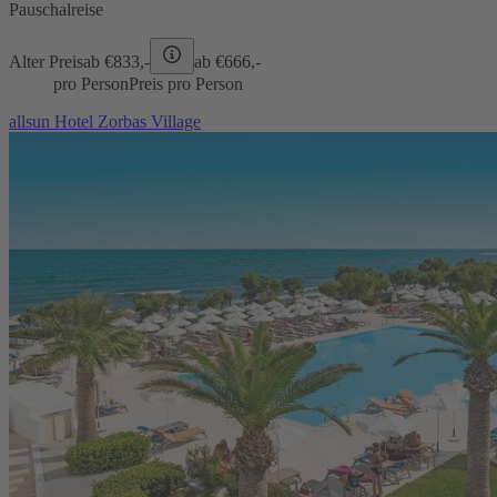
Pauschalreise
Alter Preis
ab €
833,-
ab €
666,-
pro Person
Preis pro Person
allsun Hotel Zorbas Village