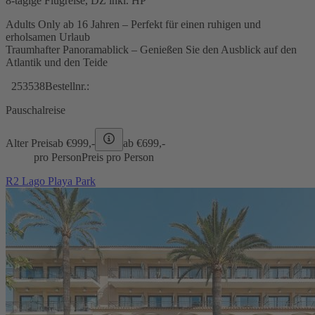
8-tägige Flugreise, DZ inkl. HP
Adults Only ab 16 Jahren – Perfekt für einen ruhigen und
erholsamen Urlaub
Traumhafter Panoramablick – Genießen Sie den Ausblick auf den
Atlantik und den Teide
253538
Bestellnr.:
Pauschalreise
Alter Preis
ab €
999,-
ab €
699,-
pro Person
Preis pro Person
R2 Lago Playa Park