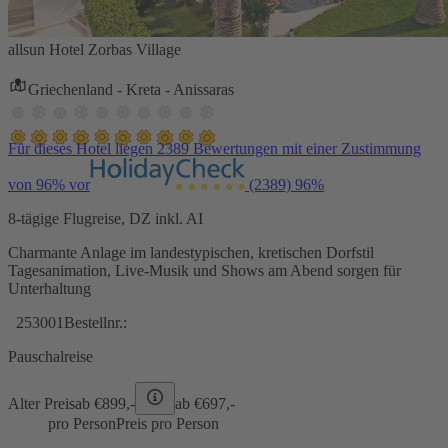
allsun Hotel Zorbas Village
Griechenland - Kreta - Anissaras
Für dieses Hotel liegen 2389 Bewertungen mit einer Zustimmung
von 96% vor
(2389)
96%
8-tägige Flugreise, DZ inkl. AI
Charmante Anlage im landestypischen, kretischen Dorfstil
Tagesanimation, Live-Musik und Shows am Abend sorgen für
Unterhaltung
253001
Bestellnr.:
Pauschalreise
Alter Preis
ab €
899,-
ab €
697,-
pro Person
Preis pro Person