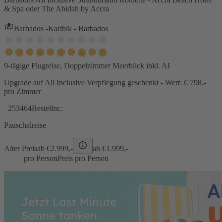
& Spa oder The Abidah by Accra
Barbados -Karibik - Barbados
9-tägige Flugreise, Doppelzimmer Meerblick inkl. AI
Upgrade auf All Inclusive Verpflegung geschenkt - Wert: € 798,-
pro Zimmer
253464
Bestellnr.:
Pauschalreise
Alter Preis
ab €
2.999,-
ab €
1.999,-
pro Person
Preis pro Person