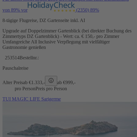
von 89% vor
(2350)
89%
8-tägige Flugreise, DZ Gartenseite inkl. AI
Upgrade auf Doppelzimmer Gartenblick (bei direkter Buchung des
Zimmertyps DZ Gartenblick) - Wert: ca. € 150,- pro Zimmer
Umfangreiche All Inclusive Verpflegung mit vielfältiger
Gastronomie genießen
253514
Bestellnr.:
Pauschalreise
Alter Preis
ab €
1.333,-
ab €
999,-
pro Person
Preis pro Person
TUI MAGIC LIFE Sarigerme