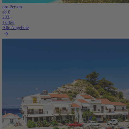
pro Person
ab €
233,-
Türkei
Alle Angebote