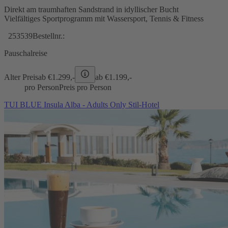
Direkt am traumhaften Sandstrand in idyllischer Bucht
Vielfältiges Sportprogramm mit Wassersport, Tennis & Fitness
253539
Bestellnr.:
Pauschalreise
Alter Preis
ab €
1.299,-
ab €
1.199,-
pro Person
Preis pro Person
TUI BLUE Insula Alba - Adults Only Stil-Hotel