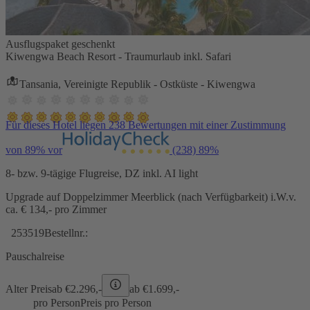
Ausflugspaket geschenkt
Kiwengwa Beach Resort - Traumurlaub inkl. Safari
Tansania, Vereinigte Republik - Ostküste - Kiwengwa
Für dieses Hotel liegen 238 Bewertungen mit einer Zustimmung
von 89% vor
(238)
89%
8- bzw. 9-tägige Flugreise, DZ inkl. AI light
Upgrade auf Doppelzimmer Meerblick (nach Verfügbarkeit) i.W.v.
ca. € 134,- pro Zimmer
253519
Bestellnr.:
Pauschalreise
Alter Preis
ab €
2.296,-
ab €
1.699,-
pro Person
Preis pro Person