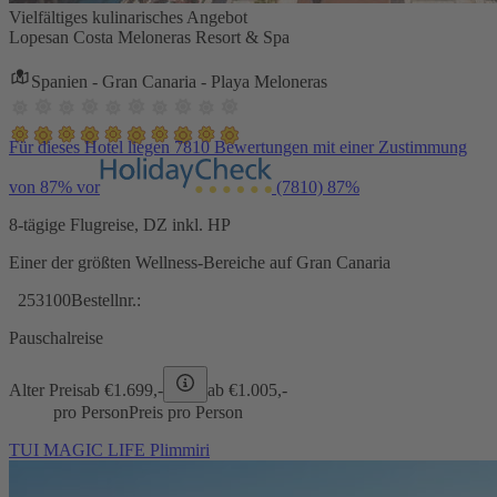
Vielfältiges kulinarisches Angebot
Lopesan Costa Meloneras Resort & Spa
Spanien - Gran Canaria - Playa Meloneras
Für dieses Hotel liegen 7810 Bewertungen mit einer Zustimmung
von 87% vor
(7810)
87%
8-tägige Flugreise, DZ inkl. HP
Einer der größten Wellness-Bereiche auf Gran Canaria
253100
Bestellnr.:
Pauschalreise
Alter Preis
ab €
1.699,-
ab €
1.005,-
pro Person
Preis pro Person
TUI MAGIC LIFE Plimmiri