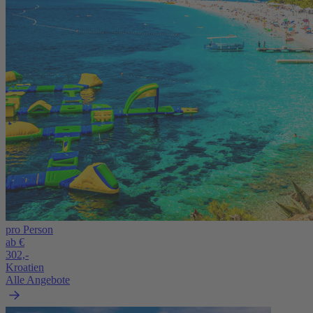
pro Person
ab €
302,-
Kroatien
Alle Angebote