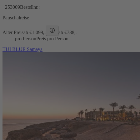
253009
Bestellnr.:
Pauschalreise
Alter Preis
ab €
1.099,-
ab €
788,-
pro Person
Preis pro Person
TUI BLUE Samaya