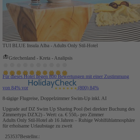
TUI BLUE Insula Alba - Adults Only Stil-Hotel
Griechenland - Kreta - Analipsis
Für dieses Hotel liegen 800 Bewertungen mit einer Zustimmung
von 84% vor
(800)
84%
8-tägige Flugreise, Doppelzimmer Swim-Up inkl. AI
Upgrade auf DZ Swim Up Sharing Pool (bei direkter Buchung des
Zimmertyps DZX2) - Wert: ca. € 550,- pro Zimmer
Adults Only Stil-Hotel ab 16 Jahren – Ruhige Wohlfühlatmosphäre
für erholsame Urlaubstage zu zweit
253537
Bestellnr.: