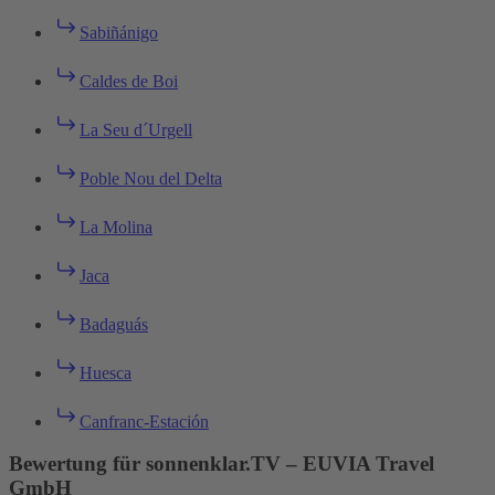
Sabiñánigo
Caldes de Boi
La Seu d´Urgell
Poble Nou del Delta
La Molina
Jaca
Badaguás
Huesca
Canfranc-Estación
Bewertung für sonnenklar.TV – EUVIA Travel
GmbH