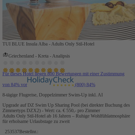
TUI BLUE Insula Alba - Adults Only Stil-Hotel
Griechenland - Kreta - Analipsis
Für dieses Hotel liegen 800 Bewertungen mit einer Zustimmung
von 84% vor
(800)
84%
8-tägige Flugreise, Doppelzimmer Swim-Up inkl. AI
Upgrade auf DZ Swim Up Sharing Pool (bei direkter Buchung des
Zimmertyps DZX2) - Wert: ca. € 550,- pro Zimmer
Adults Only Stil-Hotel ab 16 Jahren – Ruhige Wohlfühlatmosphäre
für erholsame Urlaubstage zu zweit
253537
Bestellnr.: