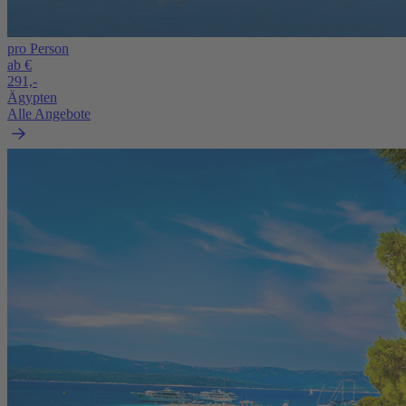
pro Person
ab €
291,-
Ägypten
Alle Angebote