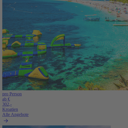
pro Person
ab €
302,-
Kroatien
Alle Angebote