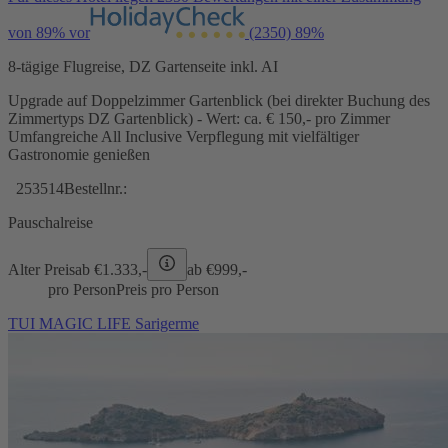
von 89% vor
(2350)
89%
8-tägige Flugreise, DZ Gartenseite inkl. AI
Upgrade auf Doppelzimmer Gartenblick (bei direkter Buchung des
Zimmertyps DZ Gartenblick) - Wert: ca. € 150,- pro Zimmer
Umfangreiche All Inclusive Verpflegung mit vielfältiger
Gastronomie genießen
253514
Bestellnr.:
Pauschalreise
Alter Preis
ab €
1.333,-
ab €
999,-
pro Person
Preis pro Person
TUI MAGIC LIFE Sarigerme