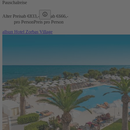
Pauschalreise
Alter Preis
ab €
833,-
ab €
666,-
pro Person
Preis pro Person
allsun Hotel Zorbas Village