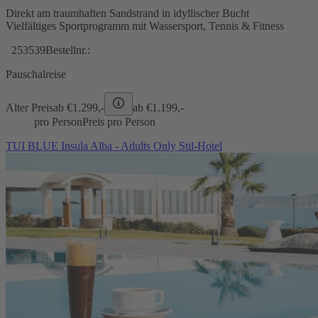
Direkt am traumhaften Sandstrand in idyllischer Bucht
Vielfältiges Sportprogramm mit Wassersport, Tennis & Fitness
253539
Bestellnr.:
Pauschalreise
Alter Preis
ab €
1.299,-
ab €
1.199,-
pro Person
Preis pro Person
TUI BLUE Insula Alba - Adults Only Stil-Hotel