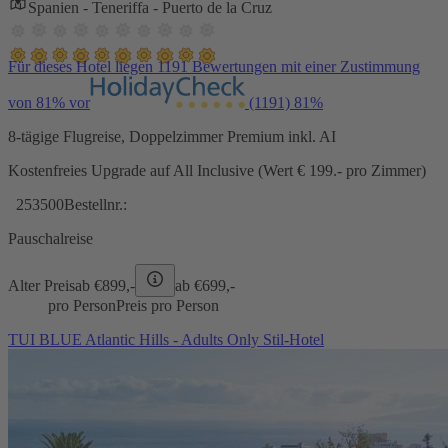
Spanien - Teneriffa - Puerto de la Cruz
Für dieses Hotel liegen 1191 Bewertungen mit einer Zustimmung
von 81% vor
(1191)
81%
8-tägige Flugreise, Doppelzimmer Premium inkl. AI
Kostenfreies Upgrade auf All Inclusive (Wert € 199.- pro Zimmer)
253500
Bestellnr.:
Pauschalreise
Alter Preis
ab €
899,-
ab €
699,-
pro Person
Preis pro Person
TUI BLUE Atlantic Hills - Adults Only Stil-Hotel