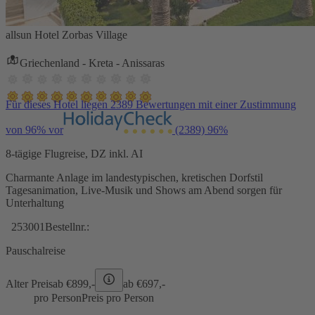
allsun Hotel Zorbas Village
Griechenland - Kreta - Anissaras
Für dieses Hotel liegen 2389 Bewertungen mit einer Zustimmung
von 96% vor
(2389)
96%
8-tägige Flugreise, DZ inkl. AI
Charmante Anlage im landestypischen, kretischen Dorfstil
Tagesanimation, Live-Musik und Shows am Abend sorgen für
Unterhaltung
253001
Bestellnr.:
Pauschalreise
Alter Preis
ab €
899,-
ab €
697,-
pro Person
Preis pro Person