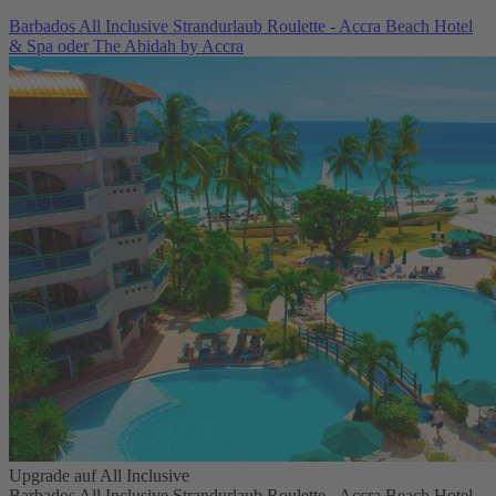
Barbados All Inclusive Strandurlaub Roulette - Accra Beach Hotel
& Spa oder The Abidah by Accra
Upgrade auf All Inclusive
Barbados All Inclusive Strandurlaub Roulette - Accra Beach Hotel