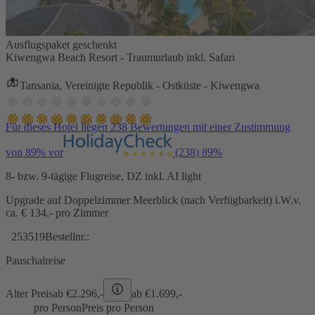
Ausflugspaket geschenkt
Kiwengwa Beach Resort - Traumurlaub inkl. Safari
Tansania, Vereinigte Republik - Ostküste - Kiwengwa
Für dieses Hotel liegen 238 Bewertungen mit einer Zustimmung
von 89% vor
(238)
89%
8- bzw. 9-tägige Flugreise, DZ inkl. AI light
Upgrade auf Doppelzimmer Meerblick (nach Verfügbarkeit) i.W.v.
ca. € 134,- pro Zimmer
253519
Bestellnr.:
Pauschalreise
Alter Preis
ab €
2.296,-
ab €
1.699,-
pro Person
Preis pro Person