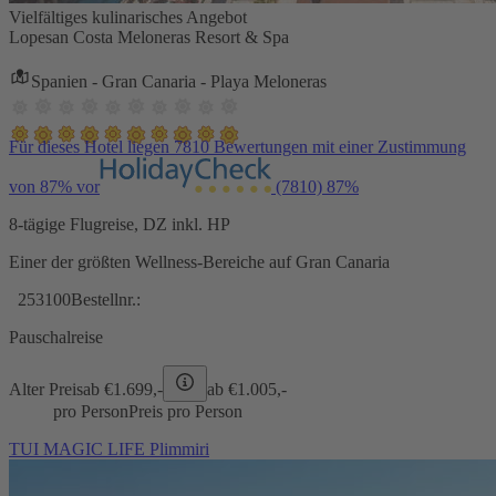
Vielfältiges kulinarisches Angebot
Lopesan Costa Meloneras Resort & Spa
Spanien - Gran Canaria - Playa Meloneras
Für dieses Hotel liegen 7810 Bewertungen mit einer Zustimmung
von 87% vor
(7810)
87%
8-tägige Flugreise, DZ inkl. HP
Einer der größten Wellness-Bereiche auf Gran Canaria
253100
Bestellnr.:
Pauschalreise
Alter Preis
ab €
1.699,-
ab €
1.005,-
pro Person
Preis pro Person
TUI MAGIC LIFE Plimmiri