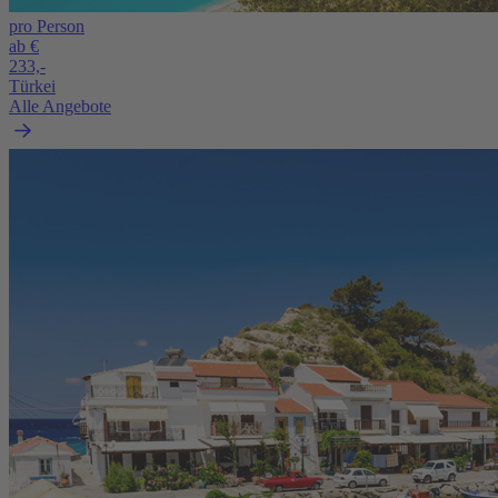
pro Person
ab €
233,-
Türkei
Alle Angebote