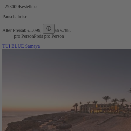
253009
Bestellnr.:
Pauschalreise
Alter Preis
ab €
1.099,-
ab €
788,-
pro Person
Preis pro Person
TUI BLUE Samaya