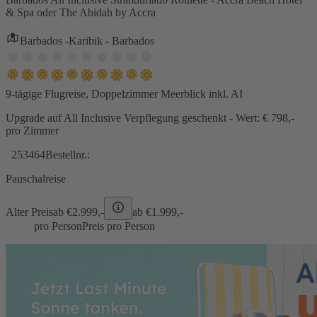
& Spa oder The Abidah by Accra
Barbados -Karibik - Barbados
9-tägige Flugreise, Doppelzimmer Meerblick inkl. AI
Upgrade auf All Inclusive Verpflegung geschenkt - Wert: € 798,-
pro Zimmer
253464
Bestellnr.:
Pauschalreise
Alter Preis
ab €
2.999,-
ab €
1.999,-
pro Person
Preis pro Person