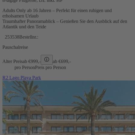
8-tägige Flugreise, DZ inkl. HP
Adults Only ab 16 Jahren – Perfekt für einen ruhigen und
erholsamen Urlaub
Traumhafter Panoramablick – Genießen Sie den Ausblick auf den
Atlantik und den Teide
253538
Bestellnr.:
Pauschalreise
Alter Preis
ab €
999,-
ab €
699,-
pro Person
Preis pro Person
R2 Lago Playa Park