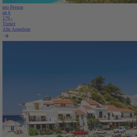
pro Person
ab €
179,-
Türkei
Alle Angebote