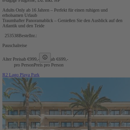
8-tägige Flugreise, DZ inkl. HP
Adults Only ab 16 Jahren – Perfekt für einen ruhigen und
erholsamen Urlaub
Traumhafter Panoramablick – Genießen Sie den Ausblick auf den
Atlantik und den Teide
253538
Bestellnr.:
Pauschalreise
Alter Preis
ab €
999,-
ab €
699,-
pro Person
Preis pro Person
R2 Lago Playa Park