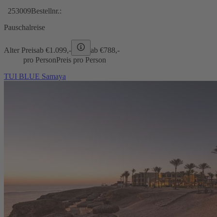
253009
Bestellnr.:
Pauschalreise
Alter Preis
ab €
1.099,-
ab €
788,-
pro Person
Preis pro Person
TUI BLUE Samaya