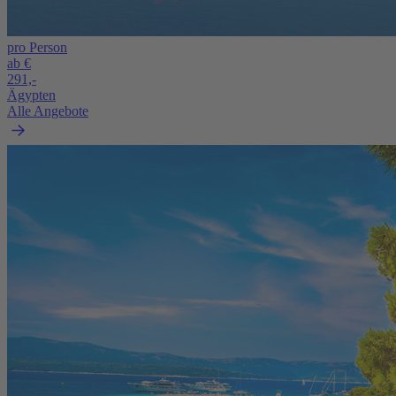
pro Person
ab €
291,-
Ägypten
Alle Angebote