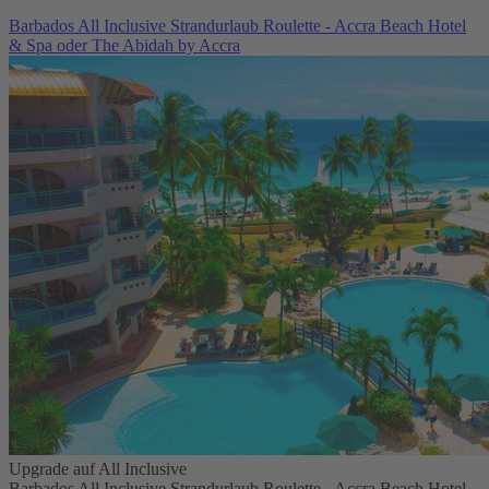
Barbados All Inclusive Strandurlaub Roulette - Accra Beach Hotel
& Spa oder The Abidah by Accra
Upgrade auf All Inclusive
Barbados All Inclusive Strandurlaub Roulette - Accra Beach Hotel