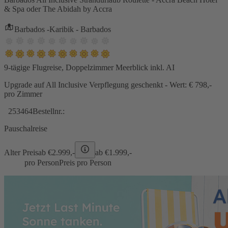
& Spa oder The Abidah by Accra
Barbados -Karibik - Barbados
9-tägige Flugreise, Doppelzimmer Meerblick inkl. AI
Upgrade auf All Inclusive Verpflegung geschenkt - Wert: € 798,-
pro Zimmer
253464
Bestellnr.:
Pauschalreise
Alter Preis
ab €
2.999,-
ab €
1.999,-
pro Person
Preis pro Person