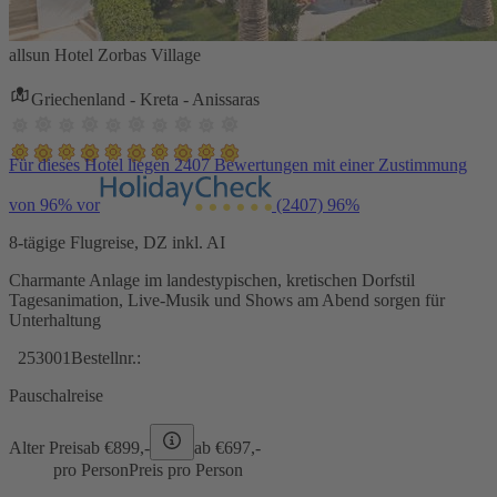
allsun Hotel Zorbas Village
Griechenland - Kreta - Anissaras
Für dieses Hotel liegen 2407 Bewertungen mit einer Zustimmung
von 96% vor
(2407)
96%
8-tägige Flugreise, DZ inkl. AI
Charmante Anlage im landestypischen, kretischen Dorfstil
Tagesanimation, Live-Musik und Shows am Abend sorgen für
Unterhaltung
253001
Bestellnr.:
Pauschalreise
Alter Preis
ab €
899,-
ab €
697,-
pro Person
Preis pro Person