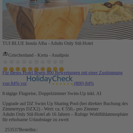
TUI BLUE Insula Alba - Adults Only Stil-Hotel
Griechenland - Kreta - Analipsis
Für dieses Hotel liegen 800 Bewertungen mit einer Zustimmung
von 84% vor
(800)
84%
8-tägige Flugreise, Doppelzimmer Swim-Up inkl. AI
Upgrade auf DZ Swim Up Sharing Pool (bei direkter Buchung des
Zimmertyps DZX2) - Wert: ca. € 550,- pro Zimmer
Adults Only Stil-Hotel ab 16 Jahren – Ruhige Wohlfühlatmosphäre
für erholsame Urlaubstage zu zweit
253537
Bestellnr.: