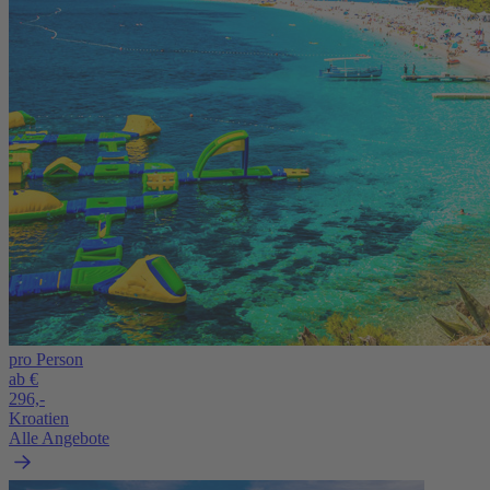
pro Person
ab €
296,-
Kroatien
Alle Angebote