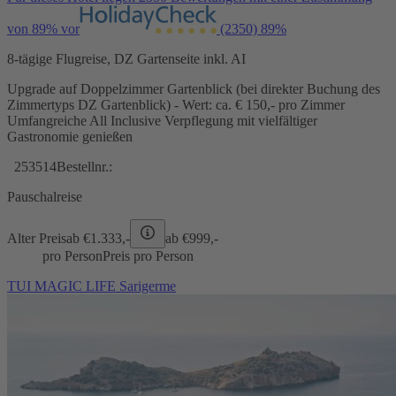
von 89% vor
(2350)
89%
8-tägige Flugreise, DZ Gartenseite inkl. AI
Upgrade auf Doppelzimmer Gartenblick (bei direkter Buchung des
Zimmertyps DZ Gartenblick) - Wert: ca. € 150,- pro Zimmer
Umfangreiche All Inclusive Verpflegung mit vielfältiger
Gastronomie genießen
253514
Bestellnr.:
Pauschalreise
Alter Preis
ab €
1.333,-
ab €
999,-
pro Person
Preis pro Person
TUI MAGIC LIFE Sarigerme