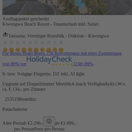
Ausflugspaket geschenkt
Kiwengwa Beach Resort - Traumurlaub inkl. Safari
Tansania, Vereinigte Republik - Ostküste - Kiwengwa
Für dieses Hotel liegen 238 Bewertungen mit einer Zustimmung
von 89% vor
(238)
89%
8- bzw. 9-tägige Flugreise, DZ inkl. AI light
Upgrade auf Doppelzimmer Meerblick (nach Verfügbarkeit) i.W.v.
ca. € 134,- pro Zimmer
253519
Bestellnr.:
Pauschalreise
Alter Preis
ab €
2.296,-
ab €
1.699,-
pro Person
Preis pro Person