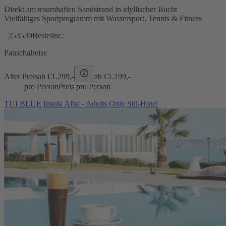
Direkt am traumhaften Sandstrand in idyllischer Bucht
Vielfältiges Sportprogramm mit Wassersport, Tennis & Fitness
253539
Bestellnr.:
Pauschalreise
Alter Preis
ab €
1.299,-
ab €
1.199,-
pro Person
Preis pro Person
TUI BLUE Insula Alba - Adults Only Stil-Hotel