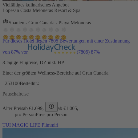
Vielfältiges kulinarisches Angebot
Lopesan Costa Meloneras Resort & Spa
Spanien - Gran Canaria - Playa Meloneras
Für dieses Hotel liegen 7805 Bewertungen mit einer Zustimmung
von 87% vor
(7805)
87%
8-tägige Flugreise, DZ inkl. HP
Einer der größten Wellness-Bereiche auf Gran Canaria
253100
Bestellnr.:
Pauschalreise
Alter Preis
ab €
1.699,-
ab €
1.005,-
pro Person
Preis pro Person
TUI MAGIC LIFE Plimmiri