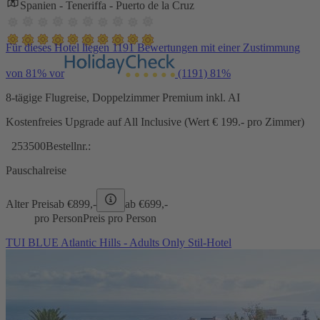
Spanien - Teneriffa - Puerto de la Cruz
Für dieses Hotel liegen 1191 Bewertungen mit einer Zustimmung
von 81% vor
(1191)
81%
8-tägige Flugreise, Doppelzimmer Premium inkl. AI
Kostenfreies Upgrade auf All Inclusive (Wert € 199.- pro Zimmer)
253500
Bestellnr.:
Pauschalreise
Alter Preis
ab €
899,-
ab €
699,-
pro Person
Preis pro Person
TUI BLUE Atlantic Hills - Adults Only Stil-Hotel