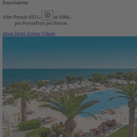
Pauschalreise
Alter Preis
ab €
833,-
ab €
666,-
pro Person
Preis pro Person
allsun Hotel Zorbas Village