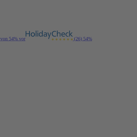
g von 54% vor
(26)
54%