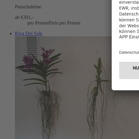
Pauschalreise
ab €
301,-
pro Person
Preis pro Person
Riva Del Sole