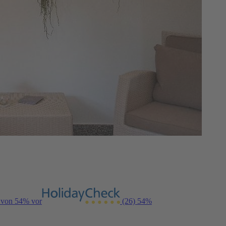
g von 54% vor
(26)
54%