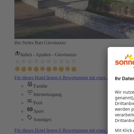
ibis Styles Bari Giovinazzo
Italien - Apulien - Giovinazzo
Für dieses Hotel liegen 6 Bewertungen mit einer Zustimmung
Familie
Internetzugang
Pool
Sport
Sonstiges
Für dieses Hotel liegen 6 Bewertungen mit einer Zustimmung