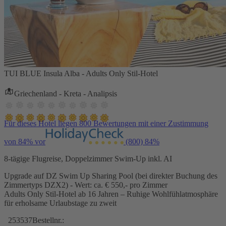
TUI BLUE Insula Alba - Adults Only Stil-Hotel
Griechenland - Kreta - Analipsis
Für dieses Hotel liegen 800 Bewertungen mit einer Zustimmung
von 84% vor
(800)
84%
8-tägige Flugreise, Doppelzimmer Swim-Up inkl. AI
Upgrade auf DZ Swim Up Sharing Pool (bei direkter Buchung des
Zimmertyps DZX2) - Wert: ca. € 550,- pro Zimmer
Adults Only Stil-Hotel ab 16 Jahren – Ruhige Wohlfühlatmosphäre
für erholsame Urlaubstage zu zweit
253537
Bestellnr.: