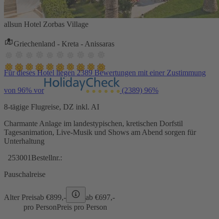
allsun Hotel Zorbas Village
Griechenland - Kreta - Anissaras
Für dieses Hotel liegen 2389 Bewertungen mit einer Zustimmung
von 96% vor
(2389)
96%
8-tägige Flugreise, DZ inkl. AI
Charmante Anlage im landestypischen, kretischen Dorfstil
Tagesanimation, Live-Musik und Shows am Abend sorgen für
Unterhaltung
253001
Bestellnr.:
Pauschalreise
Alter Preis
ab €
899,-
ab €
697,-
pro Person
Preis pro Person