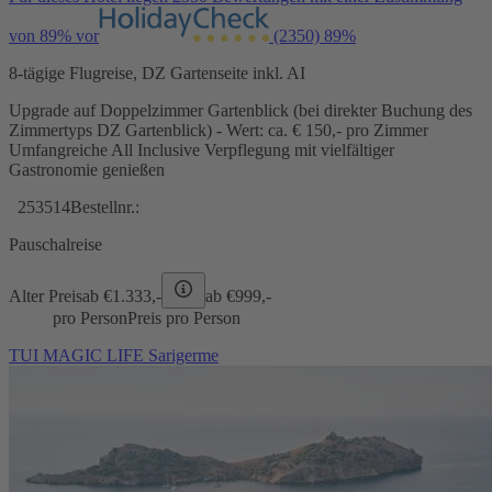
von 89% vor
(2350)
89%
8-tägige Flugreise, DZ Gartenseite inkl. AI
Upgrade auf Doppelzimmer Gartenblick (bei direkter Buchung des
Zimmertyps DZ Gartenblick) - Wert: ca. € 150,- pro Zimmer
Umfangreiche All Inclusive Verpflegung mit vielfältiger
Gastronomie genießen
253514
Bestellnr.:
Pauschalreise
Alter Preis
ab €
1.333,-
ab €
999,-
pro Person
Preis pro Person
TUI MAGIC LIFE Sarigerme