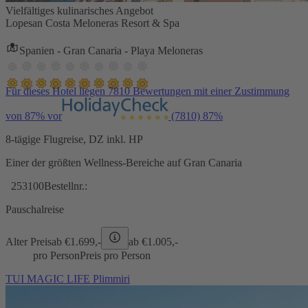
Vielfältiges kulinarisches Angebot
Lopesan Costa Meloneras Resort & Spa
Spanien - Gran Canaria - Playa Meloneras
Für dieses Hotel liegen 7810 Bewertungen mit einer Zustimmung
von 87% vor
(7810)
87%
8-tägige Flugreise, DZ inkl. HP
Einer der größten Wellness-Bereiche auf Gran Canaria
253100
Bestellnr.:
Pauschalreise
Alter Preis
ab €
1.699,-
ab €
1.005,-
pro Person
Preis pro Person
TUI MAGIC LIFE Plimmiri