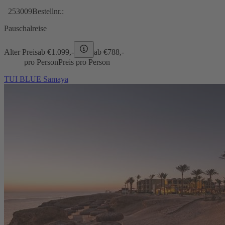
253009
Bestellnr.:
Pauschalreise
Alter Preis
ab €
1.099,-
ab €
788,-
pro Person
Preis pro Person
TUI BLUE Samaya