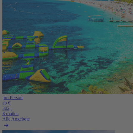
pro Person
ab €
302,-
Kroatien
Alle Angebote