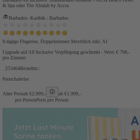
& Spa oder The Abidah by Accra
Barbados -Karibik - Barbados
9-tägige Flugreise, Doppelzimmer Meerblick inkl. AI
Upgrade auf All Inclusive Verpflegung geschenkt - Wert: € 798,-
pro Zimmer
253464
Bestellnr.:
Pauschalreise
Alter Preis
ab €
2.999,-
ab €
1.999,-
pro Person
Preis pro Person