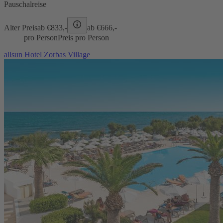
Pauschalreise
Alter Preis
ab €
833,-
ab €
666,-
pro Person
Preis pro Person
allsun Hotel Zorbas Village