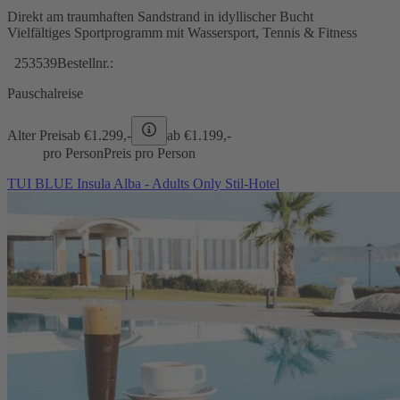
Direkt am traumhaften Sandstrand in idyllischer Bucht
Vielfältiges Sportprogramm mit Wassersport, Tennis & Fitness
253539
Bestellnr.:
Pauschalreise
Alter Preis
ab €
1.299,-
ab €
1.199,-
pro Person
Preis pro Person
TUI BLUE Insula Alba - Adults Only Stil-Hotel