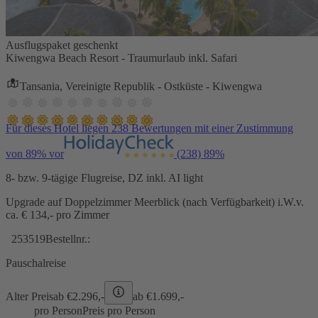
Ausflugspaket geschenkt
Kiwengwa Beach Resort - Traumurlaub inkl. Safari
Tansania, Vereinigte Republik - Ostküste - Kiwengwa
Für dieses Hotel liegen 238 Bewertungen mit einer Zustimmung
von 89% vor
(238)
89%
8- bzw. 9-tägige Flugreise, DZ inkl. AI light
Upgrade auf Doppelzimmer Meerblick (nach Verfügbarkeit) i.W.v.
ca. € 134,- pro Zimmer
253519
Bestellnr.:
Pauschalreise
Alter Preis
ab €
2.296,-
ab €
1.699,-
pro Person
Preis pro Person