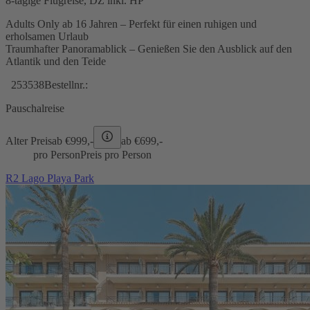
8-tägige Flugreise, DZ inkl. HP
Adults Only ab 16 Jahren – Perfekt für einen ruhigen und
erholsamen Urlaub
Traumhafter Panoramablick – Genießen Sie den Ausblick auf den
Atlantik und den Teide
253538
Bestellnr.:
Pauschalreise
Alter Preis
ab €
999,-
ab €
699,-
pro Person
Preis pro Person
R2 Lago Playa Park