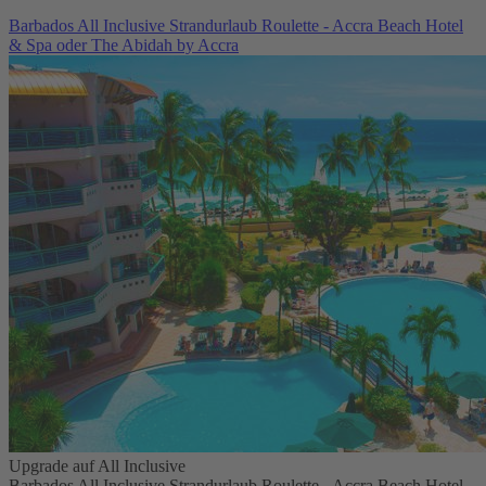
Barbados All Inclusive Strandurlaub Roulette - Accra Beach Hotel
& Spa oder The Abidah by Accra
Upgrade auf All Inclusive
Barbados All Inclusive Strandurlaub Roulette - Accra Beach Hotel