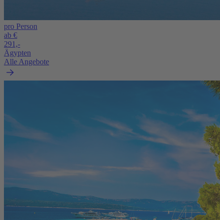
pro Person
ab €
291,-
Ägypten
Alle Angebote