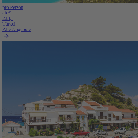
pro Person
ab €
233,-
Türkei
Alle Angebote