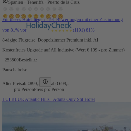
Spanien - Teneriffa - Puerto de la Cruz
Für dieses Hotel liegen 1191 Bewertungen mit einer Zustimmung
von 81% vor
(1191)
81%
8-tägige Flugreise, Doppelzimmer Premium inkl. AI
Kostenfreies Upgrade auf All Inclusive (Wert € 199.- pro Zimmer)
253500
Bestellnr.:
Pauschalreise
Alter Preis
ab €
899,-
ab €
699,-
pro Person
Preis pro Person
TUI BLUE Atlantic Hills - Adults Only Stil-Hotel