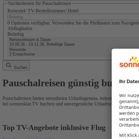
Suchkriterien für Pauschalreisen
Reiseziel/ TV-Bestellnummer/ Hotel
0 Optionen verfügbar. Verwenden Sie die Pfeiltasten zum Navigier
Abflughafen
Beliebig
Reisezeitraum & Dauer
10.08.26 - 10.11.26, Beliebige Dauer
Reisende
2 Erwachsene
Suchen
Pauschalreisen günstig buchen
Pauschalreisen bieten stressfreien Urlaubsgenuss, indem Flug und Hot
bei sonnenklar.TV buchen und unvergessliche Urlaubsmomente erleb
Top TV-Angebote inklusive Flug