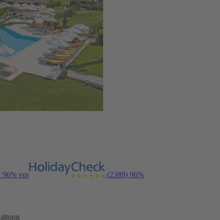
n 96% vor
(2389)
96%
altung