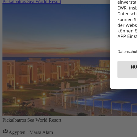
Pickalbatros Sea World Resort
Pickalbatros Sea World Resort
Ägypten - Marsa Alam