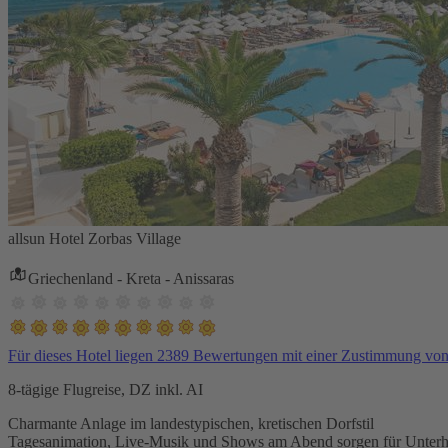
allsun Hotel Zorbas Village
Griechenland - Kreta - Anissaras
Für dieses Hotel liegen 2389 Bewertungen mit einer Zustimmung vo
8-tägige Flugreise, DZ inkl. AI
Charmante Anlage im landestypischen, kretischen Dorfstil
Tagesanimation, Live-Musik und Shows am Abend sorgen für Unterh