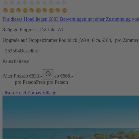
Für dieses Hotel liegen 6893 Bewertungen mit einer Zustimmung vo
8-tägige Flugreise, DZ inkl. AI
Upgrade auf Doppelzimmer Poolblick (Wert: € ca. € 84,- pro Zimmer) 
253504
Bestellnr.:
Pauschalreise
Alter Preis
ab €
833,-
ab €
666,-
pro Person
Preis pro Person
allsun Hotel Zorbas Village