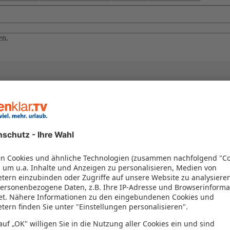
en.
el in einem Paket kombiniert werden – das spart Zeit und Geld. Nutzen 
en!