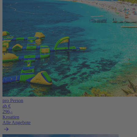
pro Person
ab €
296,-
Kroatien
Alle Angebote