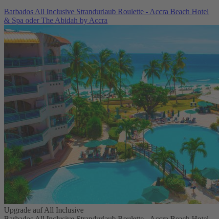
Barbados All Inclusive Strandurlaub Roulette - Accra Beach Hotel
& Spa oder The Abidah by Accra
Upgrade auf All Inclusive
Barbados All Inclusive Strandurlaub Roulette - Accra Beach Hotel