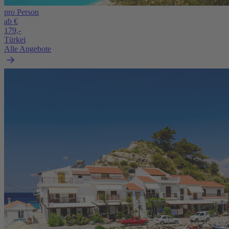
pro Person
ab €
179,-
Türkei
Alle Angebote