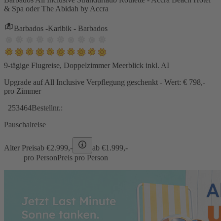
& Spa oder The Abidah by Accra
Barbados -Karibik - Barbados
9-tägige Flugreise, Doppelzimmer Meerblick inkl. AI
Upgrade auf All Inclusive Verpflegung geschenkt - Wert: € 798,-
pro Zimmer
253464
Bestellnr.:
Pauschalreise
Alter Preis
ab €
2.999,-
ab €
1.999,-
pro Person
Preis pro Person