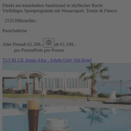
Direkt am traumhaften Sandstrand in idyllischer Bucht
Vielfältiges Sportprogramm mit Wassersport, Tennis & Fitness
253539
Bestellnr.:
Pauschalreise
Alter Preis
ab €
1.299,-
ab €
1.199,-
pro Person
Preis pro Person
TUI BLUE Insula Alba - Adults Only Stil-Hotel