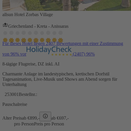
allsun Hotel Zorbas Village
Griechenland - Kreta - Anissaras
Für dieses Hotel liegen 2407 Bewertungen mit einer Zustimmung
von 96% vor
(2407)
96%
8-tägige Flugreise, DZ inkl. AI
Charmante Anlage im landestypischen, kretischen Dorfstil
Tagesanimation, Live-Musik und Shows am Abend sorgen für
Unterhaltung
253001
Bestellnr.:
Pauschalreise
Alter Preis
ab €
899,-
ab €
697,-
pro Person
Preis pro Person