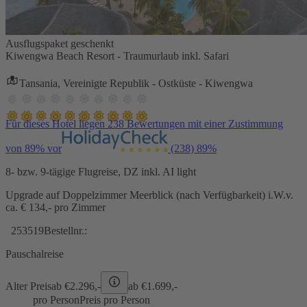
Ausflugspaket geschenkt
Kiwengwa Beach Resort - Traumurlaub inkl. Safari
Tansania, Vereinigte Republik - Ostküste - Kiwengwa
Für dieses Hotel liegen 238 Bewertungen mit einer Zustimmung
von 89% vor
(238)
89%
8- bzw. 9-tägige Flugreise, DZ inkl. AI light
Upgrade auf Doppelzimmer Meerblick (nach Verfügbarkeit) i.W.v.
ca. € 134,- pro Zimmer
253519
Bestellnr.:
Pauschalreise
Alter Preis
ab €
2.296,-
ab €
1.699,-
pro Person
Preis pro Person