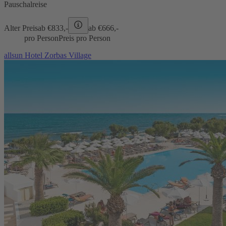
Pauschalreise
Alter Preis
ab €
833,-
ab €
666,-
pro Person
Preis pro Person
allsun Hotel Zorbas Village