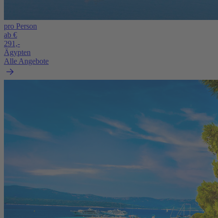
pro Person
ab €
291,-
Ägypten
Alle Angebote