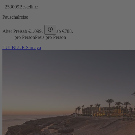
253009
Bestellnr.:
Pauschalreise
Alter Preis
ab €
1.099,-
ab €
788,-
pro Person
Preis pro Person
TUI BLUE Samaya