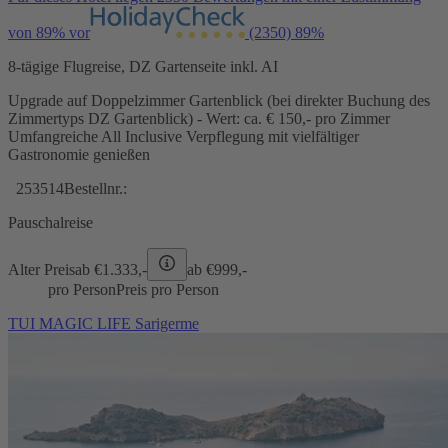
von 89% vor
(2350)
89%
8-tägige Flugreise, DZ Gartenseite inkl. AI
Upgrade auf Doppelzimmer Gartenblick (bei direkter Buchung des
Zimmertyps DZ Gartenblick) - Wert: ca. € 150,- pro Zimmer
Umfangreiche All Inclusive Verpflegung mit vielfältiger
Gastronomie genießen
253514
Bestellnr.:
Pauschalreise
Alter Preis
ab €
1.333,-
ab €
999,-
pro Person
Preis pro Person
TUI MAGIC LIFE Sarigerme