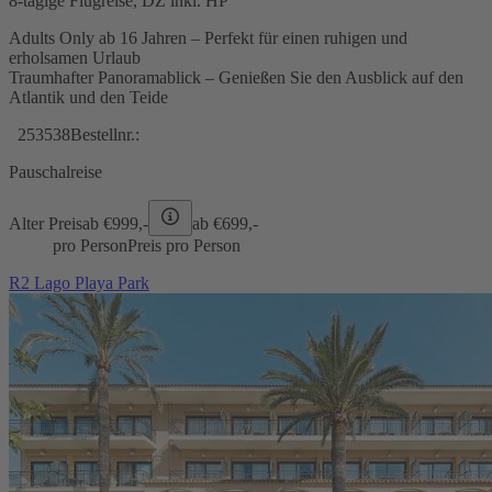
8-tägige Flugreise, DZ inkl. HP
Adults Only ab 16 Jahren – Perfekt für einen ruhigen und
erholsamen Urlaub
Traumhafter Panoramablick – Genießen Sie den Ausblick auf den
Atlantik und den Teide
253538
Bestellnr.:
Pauschalreise
Alter Preis
ab €
999,-
ab €
699,-
pro Person
Preis pro Person
R2 Lago Playa Park