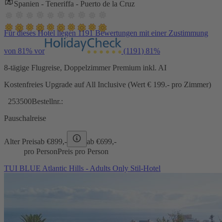
Spanien - Teneriffa - Puerto de la Cruz
Für dieses Hotel liegen 1191 Bewertungen mit einer Zustimmung
von 81% vor
(1191)
81%
8-tägige Flugreise, Doppelzimmer Premium inkl. AI
Kostenfreies Upgrade auf All Inclusive (Wert € 199.- pro Zimmer)
253500
Bestellnr.:
Pauschalreise
Alter Preis
ab €
899,-
ab €
699,-
pro Person
Preis pro Person
TUI BLUE Atlantic Hills - Adults Only Stil-Hotel