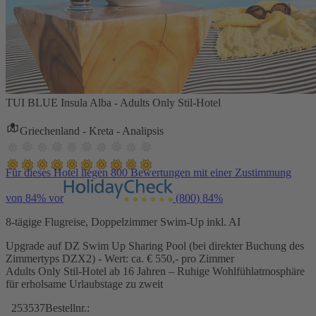
TUI BLUE Insula Alba - Adults Only Stil-Hotel
Griechenland - Kreta - Analipsis
Für dieses Hotel liegen 800 Bewertungen mit einer Zustimmung
von 84% vor
(800)
84%
8-tägige Flugreise, Doppelzimmer Swim-Up inkl. AI
Upgrade auf DZ Swim Up Sharing Pool (bei direkter Buchung des
Zimmertyps DZX2) - Wert: ca. € 550,- pro Zimmer
Adults Only Stil-Hotel ab 16 Jahren – Ruhige Wohlfühlatmosphäre
für erholsame Urlaubstage zu zweit
253537
Bestellnr.: