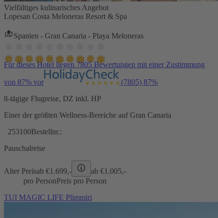
Vielfältiges kulinarisches Angebot
Lopesan Costa Meloneras Resort & Spa
Spanien - Gran Canaria - Playa Meloneras
Für dieses Hotel liegen 7805 Bewertungen mit einer Zustimmung
von 87% vor
(7805)
87%
8-tägige Flugreise, DZ inkl. HP
Einer der größten Wellness-Bereiche auf Gran Canaria
253100
Bestellnr.:
Pauschalreise
Alter Preis
ab €
1.699,-
ab €
1.005,-
pro Person
Preis pro Person
TUI MAGIC LIFE Plimmiri