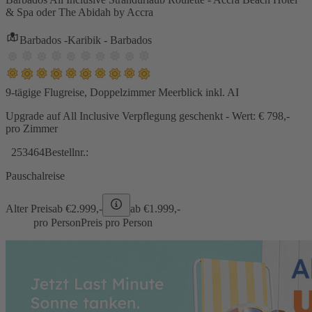
& Spa oder The Abidah by Accra
Barbados -Karibik - Barbados
9-tägige Flugreise, Doppelzimmer Meerblick inkl. AI
Upgrade auf All Inclusive Verpflegung geschenkt - Wert: € 798,-
pro Zimmer
253464
Bestellnr.:
Pauschalreise
Alter Preis
ab €
2.999,-
ab €
1.999,-
pro Person
Preis pro Person