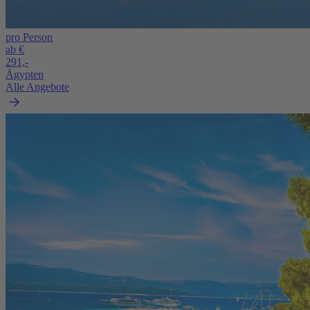
pro Person
ab €
291,-
Ägypten
Alle Angebote