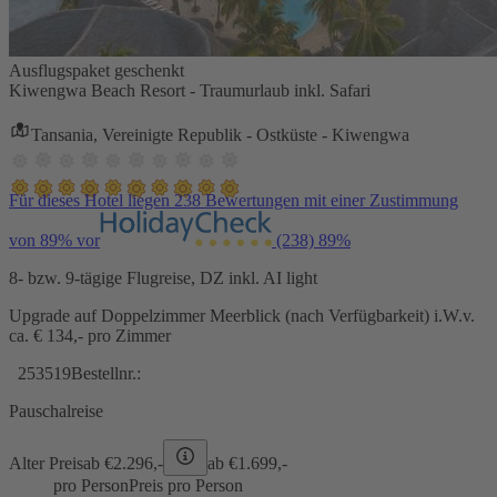
Ausflugspaket geschenkt
Kiwengwa Beach Resort - Traumurlaub inkl. Safari
Tansania, Vereinigte Republik - Ostküste - Kiwengwa
Für dieses Hotel liegen 238 Bewertungen mit einer Zustimmung
von 89% vor
(238)
89%
8- bzw. 9-tägige Flugreise, DZ inkl. AI light
Upgrade auf Doppelzimmer Meerblick (nach Verfügbarkeit) i.W.v.
ca. € 134,- pro Zimmer
253519
Bestellnr.:
Pauschalreise
Alter Preis
ab €
2.296,-
ab €
1.699,-
pro Person
Preis pro Person