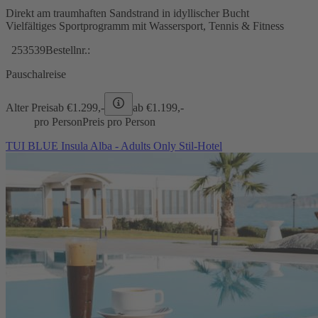
Direkt am traumhaften Sandstrand in idyllischer Bucht
Vielfältiges Sportprogramm mit Wassersport, Tennis & Fitness
253539
Bestellnr.:
Pauschalreise
Alter Preis
ab €
1.299,-
ab €
1.199,-
pro Person
Preis pro Person
TUI BLUE Insula Alba - Adults Only Stil-Hotel