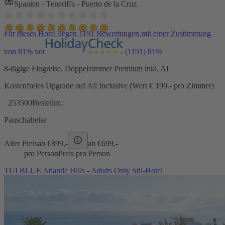
Spanien - Teneriffa - Puerto de la Cruz
Für dieses Hotel liegen 1191 Bewertungen mit einer Zustimmung
von 81% vor
(1191)
81%
8-tägige Flugreise, Doppelzimmer Premium inkl. AI
Kostenfreies Upgrade auf All Inclusive (Wert € 199.- pro Zimmer)
253500
Bestellnr.:
Pauschalreise
Alter Preis
ab €
899,-
ab €
699,-
pro Person
Preis pro Person
TUI BLUE Atlantic Hills - Adults Only Stil-Hotel