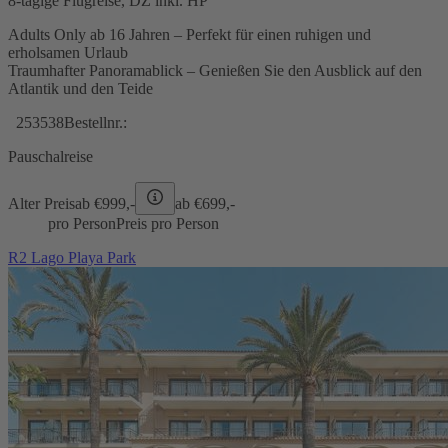
8-tägige Flugreise, DZ inkl. HP
Adults Only ab 16 Jahren – Perfekt für einen ruhigen und
erholsamen Urlaub
Traumhafter Panoramablick – Genießen Sie den Ausblick auf den
Atlantik und den Teide
253538
Bestellnr.:
Pauschalreise
Alter Preis
ab €
999,-
ab €
699,-
pro Person
Preis pro Person
R2 Lago Playa Park