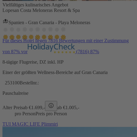
Vielfältiges kulinarisches Angebot
Lopesan Costa Meloneras Resort & Spa
Spanien - Gran Canaria - Playa Meloneras
Für dieses Hotel liegen 7816 Bewertungen mit einer Zustimmung
von 87% vor
(7816)
87%
8-tägige Flugreise, DZ inkl. HP
Einer der größten Wellness-Bereiche auf Gran Canaria
253100
Bestellnr.:
Pauschalreise
Alter Preis
ab €
1.699,-
ab €
1.005,-
pro Person
Preis pro Person
TUI MAGIC LIFE Plimmiri