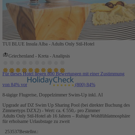
TUI BLUE Insula Alba - Adults Only Stil-Hotel
Griechenland - Kreta - Analipsis
Für dieses Hotel liegen 800 Bewertungen mit einer Zustimmung
von 84% vor
(800)
84%
8-tägige Flugreise, Doppelzimmer Swim-Up inkl. AI
Upgrade auf DZ Swim Up Sharing Pool (bei direkter Buchung des
Zimmertyps DZX2) - Wert: ca. € 550,- pro Zimmer
Adults Only Stil-Hotel ab 16 Jahren – Ruhige Wohlfühlatmosphäre
für erholsame Urlaubstage zu zweit
253537
Bestellnr.: