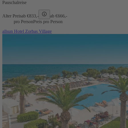
Pauschalreise
Alter Preis
ab €
833,-
ab €
666,-
pro Person
Preis pro Person
allsun Hotel Zorbas Village