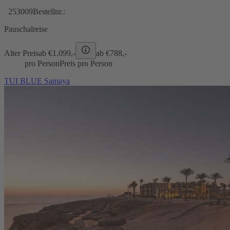
253009
Bestellnr.:
Pauschalreise
Alter Preis
ab €
1.099,-
ab €
788,-
pro Person
Preis pro Person
TUI BLUE Samaya