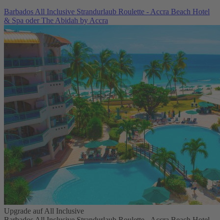
Barbados All Inclusive Strandurlaub Roulette - Accra Beach Hotel
& Spa oder The Abidah by Accra
Upgrade auf All Inclusive
Barbados All Inclusive Strandurlaub Roulette - Accra Beach Hotel