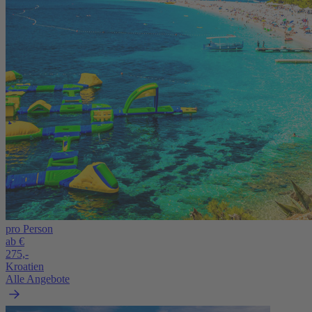
pro Person
ab €
275,-
Kroatien
Alle Angebote