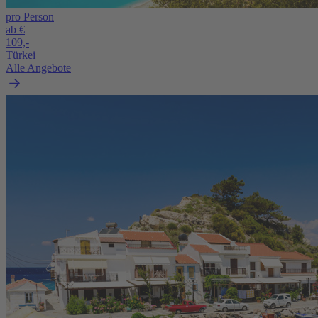
pro Person
ab €
109,-
Türkei
Alle Angebote