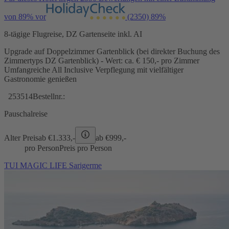
von 89% vor
(2350)
89%
8-tägige Flugreise, DZ Gartenseite inkl. AI
Upgrade auf Doppelzimmer Gartenblick (bei direkter Buchung des
Zimmertyps DZ Gartenblick) - Wert: ca. € 150,- pro Zimmer
Umfangreiche All Inclusive Verpflegung mit vielfältiger
Gastronomie genießen
253514
Bestellnr.:
Pauschalreise
Alter Preis
ab €
1.333,-
ab €
999,-
pro Person
Preis pro Person
TUI MAGIC LIFE Sarigerme