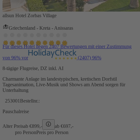
allsun Hotel Zorbas Village
Griechenland - Kreta - Anissaras
Für dieses Hotel liegen 2407 Bewertungen mit einer Zustimmung
von 96% vor
(2407)
96%
8-tägige Flugreise, DZ inkl. AI
Charmante Anlage im landestypischen, kretischen Dorfstil
Tagesanimation, Live-Musik und Shows am Abend sorgen für
Unterhaltung
253001
Bestellnr.:
Pauschalreise
Alter Preis
ab €
899,-
ab €
697,-
pro Person
Preis pro Person