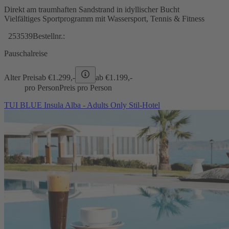
Direkt am traumhaften Sandstrand in idyllischer Bucht
Vielfältiges Sportprogramm mit Wassersport, Tennis & Fitness
253539
Bestellnr.:
Pauschalreise
Alter Preis
ab €
1.299,-
ab €
1.199,-
pro Person
Preis pro Person
TUI BLUE Insula Alba - Adults Only Stil-Hotel