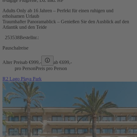
8-tägige Flugreise, DZ inkl. HP
Adults Only ab 16 Jahren – Perfekt für einen ruhigen und
erholsamen Urlaub
Traumhafter Panoramablick – Genießen Sie den Ausblick auf den
Atlantik und den Teide
253538
Bestellnr.:
Pauschalreise
Alter Preis
ab €
999,-
ab €
699,-
pro Person
Preis pro Person
R2 Lago Playa Park