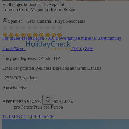
Vielfältiges kulinarisches Angebot
Lopesan Costa Meloneras Resort & Spa
Spanien - Gran Canaria - Playa Meloneras
Für dieses Hotel liegen 7816 Bewertungen mit einer Zustimmung
von 87% vor
(7816)
87%
8-tägige Flugreise, DZ inkl. HP
Einer der größten Wellness-Bereiche auf Gran Canaria
253100
Bestellnr.:
Pauschalreise
Alter Preis
ab €
1.699,-
ab €
1.005,-
pro Person
Preis pro Person
TUI MAGIC LIFE Plimmiri