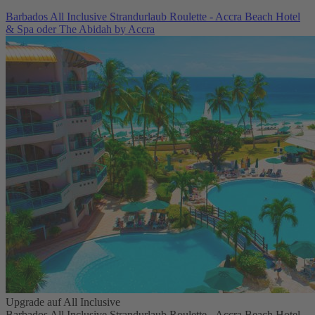
Barbados All Inclusive Strandurlaub Roulette - Accra Beach Hotel
& Spa oder The Abidah by Accra
Upgrade auf All Inclusive
Barbados All Inclusive Strandurlaub Roulette - Accra Beach Hotel