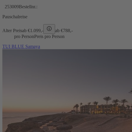
253009
Bestellnr.:
Pauschalreise
Alter Preis
ab €
1.099,-
ab €
788,-
pro Person
Preis pro Person
TUI BLUE Samaya