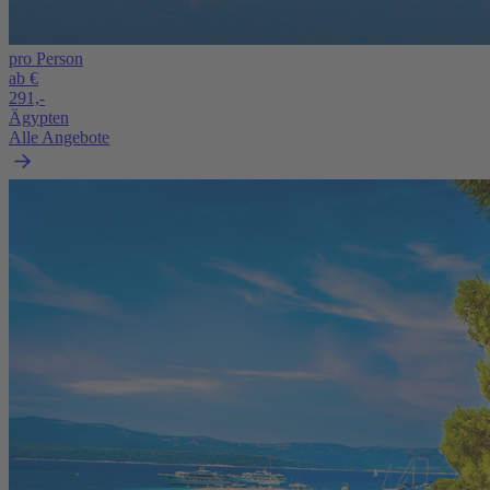
pro Person
ab €
291,-
Ägypten
Alle Angebote