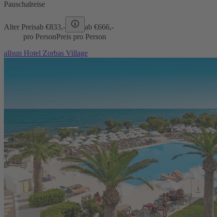
Pauschalreise
Alter Preis
ab €
833,-
ab €
666,-
pro Person
Preis pro Person
allsun Hotel Zorbas Village