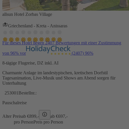
allsun Hotel Zorbas Village
Griechenland - Kreta - Anissaras
Für dieses Hotel liegen 2407 Bewertungen mit einer Zustimmung
von 96% vor
(2407)
96%
8-tägige Flugreise, DZ inkl. AI
Charmante Anlage im landestypischen, kretischen Dorfstil
Tagesanimation, Live-Musik und Shows am Abend sorgen für
Unterhaltung
253001
Bestellnr.:
Pauschalreise
Alter Preis
ab €
899,-
ab €
697,-
pro Person
Preis pro Person