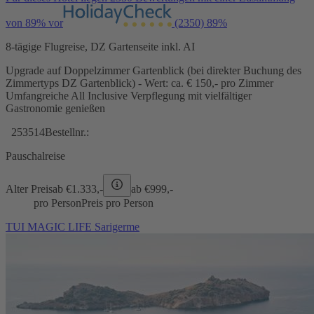
von 89% vor
(2350)
89%
8-tägige Flugreise, DZ Gartenseite inkl. AI
Upgrade auf Doppelzimmer Gartenblick (bei direkter Buchung des
Zimmertyps DZ Gartenblick) - Wert: ca. € 150,- pro Zimmer
Umfangreiche All Inclusive Verpflegung mit vielfältiger
Gastronomie genießen
253514
Bestellnr.:
Pauschalreise
Alter Preis
ab €
1.333,-
ab €
999,-
pro Person
Preis pro Person
TUI MAGIC LIFE Sarigerme