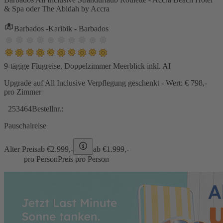
& Spa oder The Abidah by Accra
Barbados -Karibik - Barbados
9-tägige Flugreise, Doppelzimmer Meerblick inkl. AI
Upgrade auf All Inclusive Verpflegung geschenkt - Wert: € 798,-
pro Zimmer
253464
Bestellnr.:
Pauschalreise
Alter Preis
ab €
2.999,-
ab €
1.999,-
pro Person
Preis pro Person