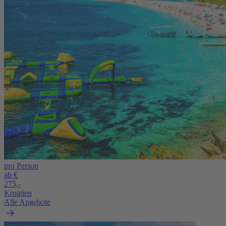
pro Person
ab €
275,-
Kroatien
Alle Angebote