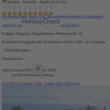
Spanien - Teneriffa - Puerto de la Cruz
Für dieses Hotel liegen 1191 Bewertungen mit einer Zustimmung
von 81% vor
(1191)
81%
8-tägige Flugreise, Doppelzimmer Premium inkl. AI
Kostenfreies Upgrade auf All Inclusive (Wert € 199.- pro Zimmer)
253500
Bestellnr.:
Pauschalreise
Alter Preis
ab €
899,-
ab €
699,-
pro Person
Preis pro Person
TUI BLUE Atlantic Hills - Adults Only Stil-Hotel