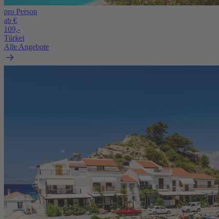
pro Person
ab €
109,-
Türkei
Alle Angebote