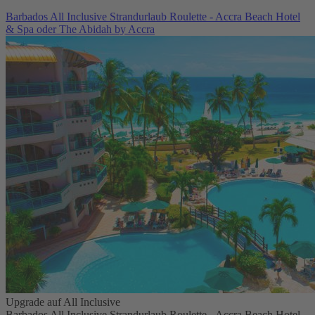
Barbados All Inclusive Strandurlaub Roulette - Accra Beach Hotel
& Spa oder The Abidah by Accra
Upgrade auf All Inclusive
Barbados All Inclusive Strandurlaub Roulette - Accra Beach Hotel