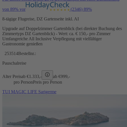
von 89% vor
(2346)
89%
8-tägige Flugreise, DZ Gartenseite inkl. AI
Upgrade auf Doppelzimmer Gartenblick (bei direkter Buchung des
Zimmertyps DZ Gartenblick) - Wert: ca. € 150,- pro Zimmer
Umfangreiche All Inclusive Verpflegung mit vielfältiger
Gastronomie genießen
253514
Bestellnr.:
Pauschalreise
Alter Preis
ab €
1.333,-
ab €
999,-
pro Person
Preis pro Person
TUI MAGIC LIFE Sarigerme