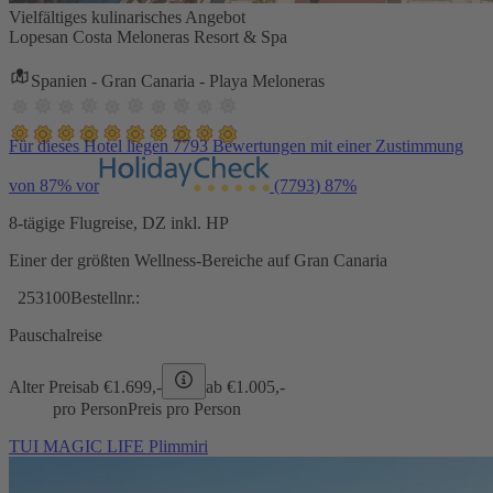
Vielfältiges kulinarisches Angebot
Lopesan Costa Meloneras Resort & Spa
Spanien - Gran Canaria - Playa Meloneras
Für dieses Hotel liegen 7793 Bewertungen mit einer Zustimmung
von 87% vor
(7793)
87%
8-tägige Flugreise, DZ inkl. HP
Einer der größten Wellness-Bereiche auf Gran Canaria
253100
Bestellnr.:
Pauschalreise
Alter Preis
ab €
1.699,-
ab €
1.005,-
pro Person
Preis pro Person
TUI MAGIC LIFE Plimmiri