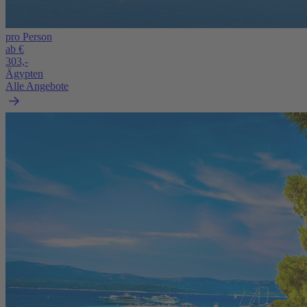
pro Person
ab €
303,-
Ägypten
Alle Angebote