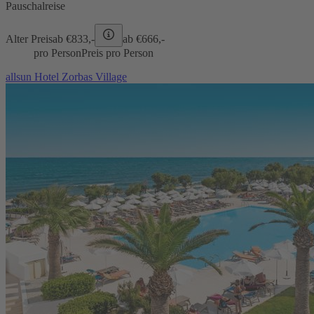
Pauschalreise
Alter Preis
ab €
833,-
ab €
666,-
pro Person
Preis pro Person
allsun Hotel Zorbas Village