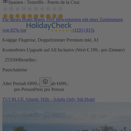
Spanien - Teneriffa - Puerto de la Cruz
Für dieses Hotel liegen 1191 Bewertungen mit einer Zustimmung
von 81% vor
(1191)
81%
8-tägige Flugreise, Doppelzimmer Premium inkl. AI
Kostenfreies Upgrade auf All Inclusive (Wert € 199.- pro Zimmer)
253500
Bestellnr.:
Pauschalreise
Alter Preis
ab €
899,-
ab €
699,-
pro Person
Preis pro Person
TUI BLUE Atlantic Hills - Adults Only Stil-Hotel