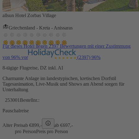
allsun Hotel Zorbas Village
Griechenland - Kreta - Anissaras
Für dieses Hotel liegen 2397 Bewertungen mit einer Zustimmung
von 96% vor
(2397)
96%
8-tägige Flugreise, DZ inkl. AI
Charmante Anlage im landestypischen, kretischen Dorfstil
Tagesanimation, Live-Musik und Shows am Abend sorgen für
Unterhaltung
253001
Bestellnr.:
Pauschalreise
Alter Preis
ab €
899,-
ab €
697,-
pro Person
Preis pro Person