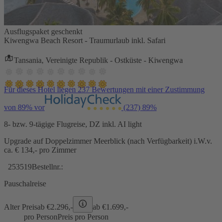
Ausflugspaket geschenkt
Kiwengwa Beach Resort - Traumurlaub inkl. Safari
Tansania, Vereinigte Republik - Ostküste - Kiwengwa
Für dieses Hotel liegen 237 Bewertungen mit einer Zustimmung
von 89% vor
(237)
89%
8- bzw. 9-tägige Flugreise, DZ inkl. AI light
Upgrade auf Doppelzimmer Meerblick (nach Verfügbarkeit) i.W.v.
ca. € 134,- pro Zimmer
253519
Bestellnr.:
Pauschalreise
Alter Preis
ab €
2.296,-
ab €
1.699,-
pro Person
Preis pro Person