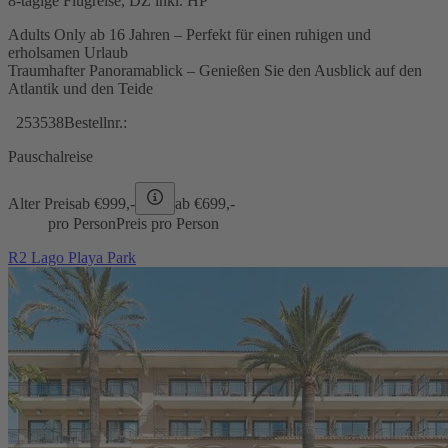
8-tägige Flugreise, DZ inkl. HP
Adults Only ab 16 Jahren – Perfekt für einen ruhigen und
erholsamen Urlaub
Traumhafter Panoramablick – Genießen Sie den Ausblick auf den
Atlantik und den Teide
253538
Bestellnr.:
Pauschalreise
Alter Preis
ab €
999,-
ab €
699,-
pro Person
Preis pro Person
R2 Lago Playa Park