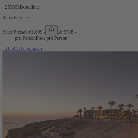
253009
Bestellnr.:
Pauschalreise
Alter Preis
ab €
1.099,-
ab €
788,-
pro Person
Preis pro Person
TUI BLUE Samaya