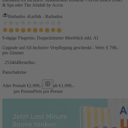
& Spa oder The Abidah by Accra
Barbados -Karibik - Barbados
9-tägige Flugreise, Doppelzimmer Meerblick inkl. AI
Upgrade auf All Inclusive Verpflegung geschenkt - Wert: € 798,-
pro Zimmer
253464
Bestellnr.:
Pauschalreise
Alter Preis
ab €
2.999,-
ab €
1.999,-
pro Person
Preis pro Person