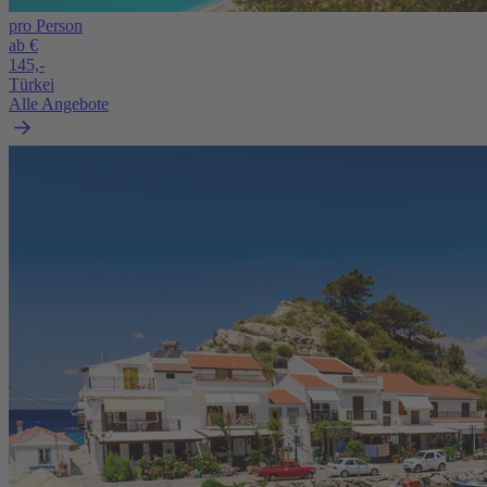
pro Person
ab €
145,-
Türkei
Alle Angebote