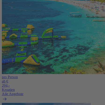
pro Person
ab €
294,-
Kroatien
Alle Angebote