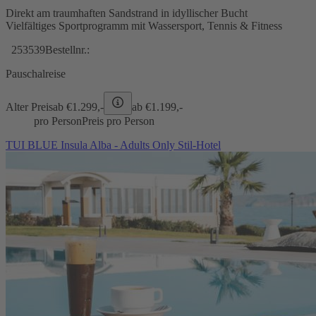
Direkt am traumhaften Sandstrand in idyllischer Bucht
Vielfältiges Sportprogramm mit Wassersport, Tennis & Fitness
253539
Bestellnr.:
Pauschalreise
Alter Preis
ab €
1.299,-
ab €
1.199,-
pro Person
Preis pro Person
TUI BLUE Insula Alba - Adults Only Stil-Hotel