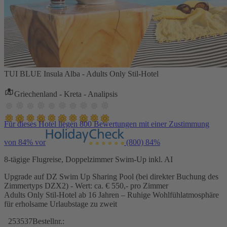
TUI BLUE Insula Alba - Adults Only Stil-Hotel
Griechenland - Kreta - Analipsis
Für dieses Hotel liegen 800 Bewertungen mit einer Zustimmung
von 84% vor
(800)
84%
8-tägige Flugreise, Doppelzimmer Swim-Up inkl. AI
Upgrade auf DZ Swim Up Sharing Pool (bei direkter Buchung des
Zimmertyps DZX2) - Wert: ca. € 550,- pro Zimmer
Adults Only Stil-Hotel ab 16 Jahren – Ruhige Wohlfühlatmosphäre
für erholsame Urlaubstage zu zweit
253537
Bestellnr.: