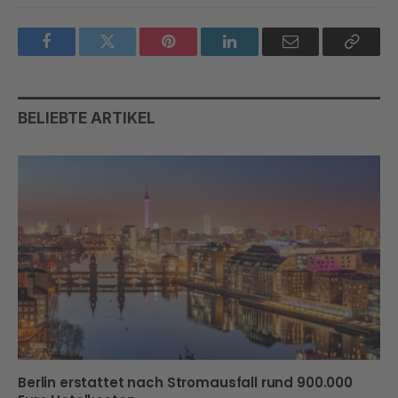
Facebook
Twitter
Pinterest
LinkedIn
Email
Copy
Link
BELIEBTE ARTIKEL
Berlin erstattet nach Stromausfall rund 900.000