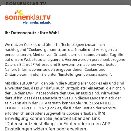
SONNENKLAR.TV
zur Webseite
Firmenprofil
Reisegutscheine
Beliebte Reiseziele
Reisebüros
Impressum
Datenschutzübersicht
Informationen zur Barrierefreiheit
MEHR VON SONNENKLAR.TV
Mediathek
sonnenklar.TV Empfangsdaten
sonnenklar.TV Programm
sonnenklar.TV App