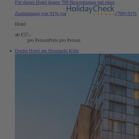
Für dieses Hotel liegen 709 Bewertungen mit einer
Zustimmung von 91% vor
(709)
91%
Hotel
ab €
57,-
pro Person
Preis pro Person
Dorint Hotel am Heumarkt Köln