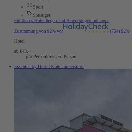
Sport
Sonstiges
Für dieses Hotel liegen 754 Bewertungen mit einer
Zustimmung von 92% vor
(754)
92%
Hotel
ab €
43,-
pro Person
Preis pro Person
Essential by Dorint Köln-Junkersdorf