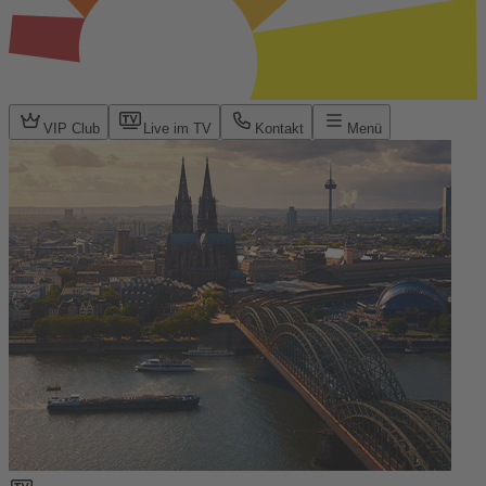
VIP Club
Live im TV
Kontakt
Menü