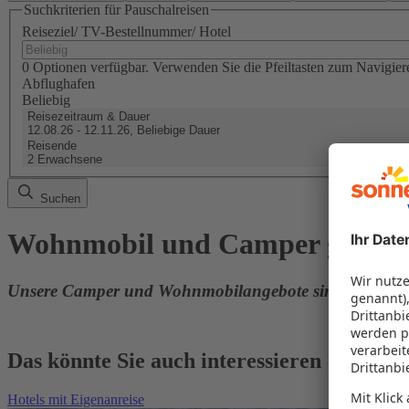
Suchkriterien für Pauschalreisen
Reiseziel/ TV-Bestellnummer/ Hotel
0 Optionen verfügbar. Verwenden Sie die Pfeiltasten zum Navigier
Abflughafen
Beliebig
Reisezeitraum & Dauer
12.08.26 - 12.11.26, Beliebige Dauer
Reisende
2 Erwachsene
Suchen
Wohnmobil und Camper günsti
Unsere Camper und Wohnmobilangebote sind gerade im 
Das könnte Sie auch interessieren
Hotels mit Eigenanreise