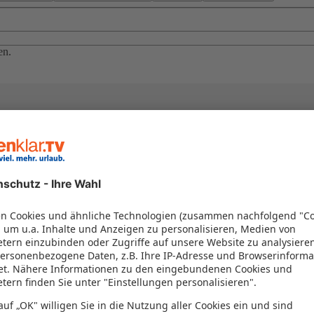
en.
g mieten
Urlaubsmodus - aber keine Sorge, wir werden bald wie