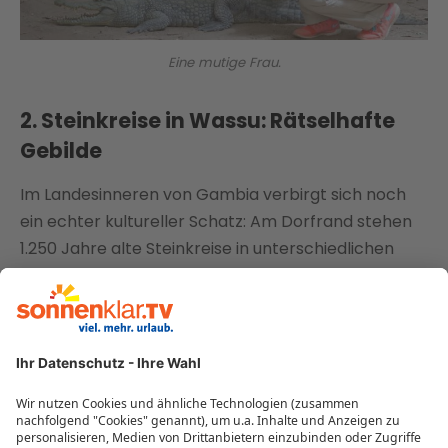
Eine mutige Frau.
2. Steinkreise in Wassu: Rätselhafte
Gebilde
Im Landesinneren von Gambia verbirgt sich noch
ein echter kultureller Schatz: Am Dorfrand stehen
1.250 Jahre alte Steinkreise in unterschiedlichen
Größen. Sie bestehen aus Lateritbrocken – einige
von ihnen bringen bis zu zehn Tonnen auf die
Waage! Allerdings ist nicht ganz klar, was es damit
auf sich hat, wobei der Verdacht nahe liegt, dass es
sich um Grabstätten handeln könnte.
In Gambia findet ihr außerdem noch weitere