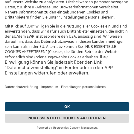
Steinkreise in Kerr Batch, Kau-ur, Nioro Kunda und
Dingarai. Alle Megalith-Zirkel bestehen aus zehn bis
24 Einzelsteinen. Teilweise wurden die Kreise
nebeneinander an einer Nord-Süd-Achse
ausgerichtet. Auf einigen der Megalithen liegen
Haufen von kleinen Steinen. Den Ursprung dessen
kennt man allerdings: Es heißt, dass sich
demjenigen ein Wunsch erfüllt, der einen Stein auf
einen der Brocken legt.