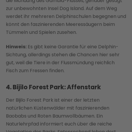
die Mündung des Gambia-Flusses, genauer gesagt
zur unbewohnten Insel Dog Island. Auf dem Weg
werdet ihr mehreren Delphinschulen begegnen und
könnt den faszinierenden Meeressäugern beim
Tümmeln und Spielen zusehen.
Hinweis:
Es gibt keine Garantie für eine Delphin-
Sichtung, allerdings stehen die Chancen hier sehr
gut, weil die Tiere in der Flussmündung reichlich
Fisch zum Fressen finden.
4. Bijilo Forest Park: Affenstark
Der Bijilo Forest Park ist einer der letzten
natürlichen Küstenwälder mit faszinierenden
Baobabs und Roten Baumwollbäumen. Ein
Naturlehrpfad informiert euch über die reiche
Vegetation des Parks. Entsprechend leben dort