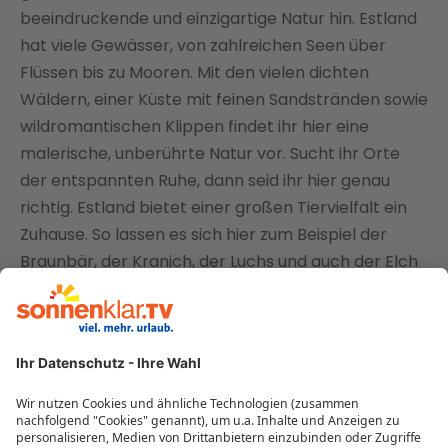
beeindruckende und einzigartige Natur hin. Estland
hat viele Gewässer, von zahlreichen Seen über
Flüssen bis zu Mooren. Mit den vielen dichten
Wäldern, einer Küste mit feinen Sandstränden sowie
wildromantischen Klippen findet ihr hier eine
malerische, unberührte Natur vor. Sucht ihr Orte
der entspannten Ruhe, dann seid ihr hier genau
richtig. Estland bietet einer großen Tiervielfalt ein
Zuhause. So lassen es sich hier zum Beispiel der
Braunbär, der Kranich, der Luchs und auch der Elch
gut gehen. Estlands größte Insel heißt Saaremaa.
Im Dorf Angla findet ihr das Wahrzeichen der Insel:
die fünf aneinander stehenden Getreidemühlen.
Außerdem gibt es ein Museum und ein Cafe, das
frisch gebackenes Brot anbietet. Schaut euch auch
den zweitältesten Leuchtturm Estlands, Sõrve, an,