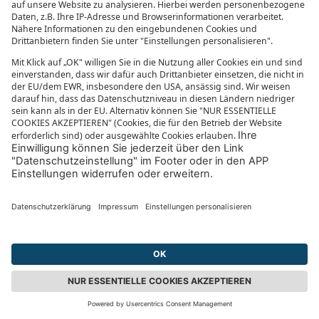
mit seiner schwarz-weißen Bemalung. Auch
Kuressaare ist eine schöne Stadt auf Saaremaa mit
einer intakten mittelalterlichen Wall-
Befestigungsanlage und ihrer Arensburg, die einst
eine Bischofsburg deutschen Ordens war. Hier gibt
es keine Hektik, hier ist Harmonie angesagt.
ESTLAND URLAUB ANGEBOTE
TALLIN HOTEL ANGEBOTE