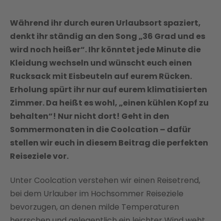
Während ihr durch euren Urlaubsort spaziert,
denkt ihr ständig an den Song „36 Grad und es
wird noch heißer“. Ihr könntet jede Minute die
Kleidung wechseln und wünscht euch einen
Rucksack mit Eisbeuteln auf eurem Rücken.
Erholung spürt ihr nur auf eurem klimatisierten
Zimmer. Da heißt es wohl, „einen kühlen Kopf zu
behalten“! Nur nicht dort! Geht in den
Sommermonaten in die Coolcation – dafür
stellen wir euch in diesem Beitrag die perfekten
Reiseziele vor.
Unter Coolcation verstehen wir einen Reisetrend,
bei dem Urlauber im Hochsommer Reiseziele
bevorzugen, an denen milde Temperaturen
herrschen und gelegentlich ein leichter Wind weht.